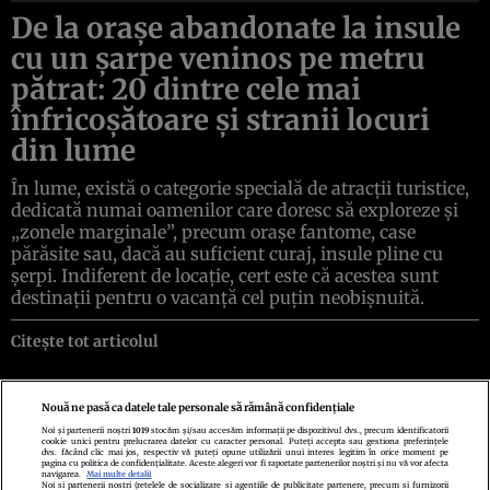
De la oraşe abandonate la insule
cu un şarpe veninos pe metru
pătrat: 20 dintre cele mai
înfricoşătoare şi stranii locuri
din lume
În lume, există o categorie specială de atracţii turistice,
dedicată numai oamenilor care doresc să exploreze şi
„zonele marginale”, precum oraşe fantome, case
părăsite sau, dacă au suficient curaj, insule pline cu
şerpi. Indiferent de locaţie, cert este că acestea sunt
destinaţii pentru o vacanţă cel puţin neobişnuită.
Citește tot articolul
Nouă ne pasă ca datele tale personale să rămână confidențiale
Noi și partenerii noștri
1019
stocăm și/sau accesăm informații pe dispozitivul dvs., precum identificatorii
cookie unici pentru prelucrarea datelor cu caracter personal. Puteți accepta sau gestiona preferințele
Politica de confidenţialitate
Politica de cookies
Termeni şi condiţii
dvs. făcând clic mai jos, respectiv vă puteți opune utilizării unui interes legitim în orice moment pe
Echipa redacțională
Contact
Setări Cookies
pagina cu politica de confidențialitate. Aceste alegeri vor fi raportate partenerilor noștri și nu vă vor afecta
navigarea.
Mai multe detalii
Noi si partenerii nostri (retelele de socializare si agentiile de publicitate partenere, precum si furnizorii