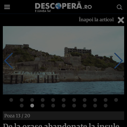
Înapoi la articol
Poza
13
/ 20
De la oraşe abandonate la insule