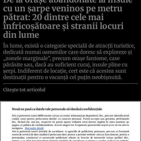
cu un şarpe veninos pe metru
pătrat: 20 dintre cele mai
înfricoşătoare şi stranii locuri
din lume
În lume, există o categorie specială de atracţii turistice,
dedicată numai oamenilor care doresc să exploreze şi
„zonele marginale”, precum oraşe fantome, case
părăsite sau, dacă au suficient curaj, insule pline cu
şerpi. Indiferent de locaţie, cert este că acestea sunt
destinaţii pentru o vacanţă cel puţin neobişnuită.
Citește tot articolul
Nouă ne pasă ca datele tale personale să rămână confidențiale
Noi și partenerii noștri
1019
stocăm și/sau accesăm informații pe dispozitivul dvs., precum identificatorii
cookie unici pentru prelucrarea datelor cu caracter personal. Puteți accepta sau gestiona preferințele
Politica de confidenţialitate
Politica de cookies
Termeni şi condiţii
dvs. făcând clic mai jos, respectiv vă puteți opune utilizării unui interes legitim în orice moment pe
Echipa redacțională
Contact
Setări Cookies
pagina cu politica de confidențialitate. Aceste alegeri vor fi raportate partenerilor noștri și nu vă vor afecta
navigarea.
Mai multe detalii
Noi si partenerii nostri (retelele de socializare si agentiile de publicitate partenere, precum si furnizorii
nostri de servicii de date analitice) prelucram date pentru a permite website-ului sa functioneze, pentru a
personaliza continutul si anunturile publicitare afisate in functie de interesele si/sau profilul dvs.,
pentru a va oferi functionalitati aferente retelelor de socializare si pentru a analiza traficul pe website.