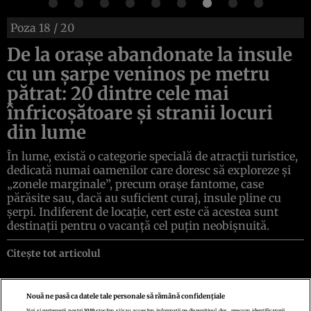
Poza
18
/ 20
De la oraşe abandonate la insule
cu un şarpe veninos pe metru
pătrat: 20 dintre cele mai
înfricoşătoare şi stranii locuri
din lume
În lume, există o categorie specială de atracţii turistice,
dedicată numai oamenilor care doresc să exploreze şi
„zonele marginale”, precum oraşe fantome, case
părăsite sau, dacă au suficient curaj, insule pline cu
şerpi. Indiferent de locaţie, cert este că acestea sunt
destinaţii pentru o vacanţă cel puţin neobişnuită.
Citește tot articolul
Nouă ne pasă ca datele tale personale să rămână confidențiale
Noi și partenerii noștri
1019
stocăm și/sau accesăm informații pe dispozitivul dvs., precum identificatorii