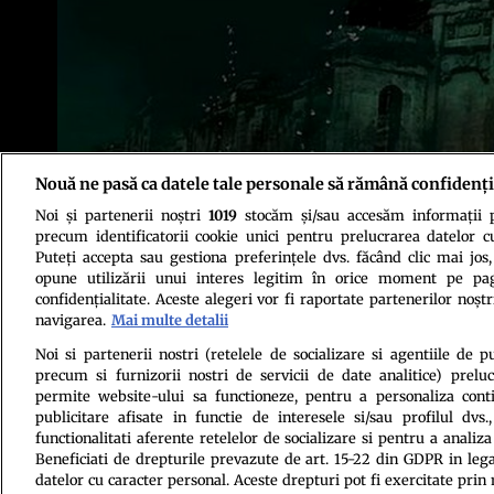
Nouă ne pasă ca datele tale personale să rămână confidenți
Noi și partenerii noștri
1019
stocăm și/sau accesăm informații pe
precum identificatorii cookie unici pentru prelucrarea datelor c
Puteți accepta sau gestiona preferințele dvs. făcând clic mai jos,
opune utilizării unui interes legitim în orice moment pe pag
confidențialitate. Aceste alegeri vor fi raportate partenerilor noștr
navigarea.
Mai multe detalii
Politica de conf
Noi si partenerii nostri (retelele de socializare si agentiile de p
precum si furnizorii nostri de servicii de date analitice) prel
permite website-ului sa functioneze, pentru a personaliza conti
publicitare afisate in functie de interesele si/sau profilul dvs
functionalitati aferente retelelor de socializare si pentru a analiza
Beneficiati de drepturile prevazute de art. 15-22 din GDPR in leg
datelor cu caracter personal. Aceste drepturi pot fi exercitate prin