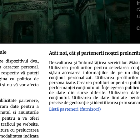
i
c
n
C
ale
Atât noi, cât și partenerii noștri prelucră
 dispozitivul dvs.,
Dezvoltarea și îmbunătățirea serviciilor. Măs
u caracter personal.
Utilizarea profilurilor pentru selectarea conț
și/sau accesarea informațiilor de pe un dispo
 respectiv vă puteți
conținut personalizat. Utilizarea profilurilor
ina cu politica de
personalizate. Crearea profilurilor pentru publ
i și nu vă vor afecta
performanței conținutului. Înțelegerea publiculu
de date din surse diferite. Utilizarea date
idenţialitate
Politica de cookies
Termeni şi condiţii
Echipa redacțională
Conta
conținutul. Utilizarea de date limitate pentr
ublicitate partenere,
precise de geolocație și identificarea prin scana
ucram date pentru a
Listă parteneri (furnizori)
nutul si anunturile
., pentru a va oferi
 traficul pe website.
atura cu prelucrarea
 modalitatea indicata