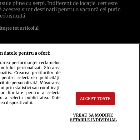
nsule pline cu şerpi. Indiferent de locaţie, cert este
ă acestea sunt destinaţii pentru o vacanţă cel puţin
eobişnuită.
itește tot articolul
m datele pentru a oferi:
urarea performanței reclamelor.
inutului personalizat. Stocarea
zitiv. Crearea profilurilor de
 pentru selectarea publicității
icitate personalizată. Măsurarea
i prin statistici sau combinații
lor limitate pentru a selecta
ct
Setări Cookies
u a selecta publicitatea. Date
ACCEPT TOATE
rea dispozitivului.
VREAU SA MODIFIC
SETARILE INDIVIDUAL