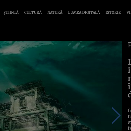
ȘTIINȚĂ
CULTURĂ
NATURĂ
LUMEA DIGITALĂ
ISTORIE
V
Î
t
e
f