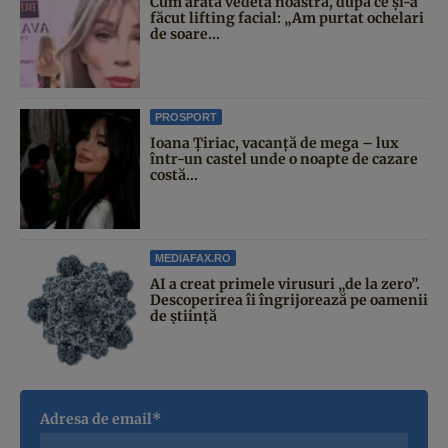
Cum arată vedeta noastră, după ce și-a
făcut lifting facial: „Am purtat ochelari
de soare...
PROSPORT
Ioana Țiriac, vacanță de mega – lux
într-un castel unde o noapte de cazare
costă...
MEDIAFAX.RO
AI a creat primele virusuri „de la zero”.
Descoperirea îi îngrijorează pe oamenii
de știință
Adresa de email*