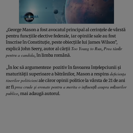
„George Mason a fost avocatul principal al cerințele de vârstă
pentru funcțiile elective federale, iar opiniile sale au fost
înscrise în Constituție, peste obiecțiile lui James Wilson”,
Too Young to Run
Prea tânăr
explică John Seery, autor al cărții
,
pentru a candida
, în limba română.
„În loc să argumenteze pozitiv în favoarea înțelepciunii și
deficiența
maturității superioare a bătrânilor, Mason a respins
tinerilor politicieni
ale căror opinii politice la vârsta de 21 de ani
prea crude și eronate pentru a merita o influență asupra măsurilor
ar fi
publice
, mai adaugă autorul.