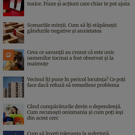
toxice. Fraze și acțiuni care chiar te pot ajuta
Scenariile minții. Cum să îți stăpânești
gândurile negative și anxietatea
Ceva ce savanții au crezut că este unic
oamenilor tocmai a fost observat și la
maimuțe
Vecinul îți pune în pericol locuința? Ce poți
face dacă refuză să remedieze problema
Când cumpărăturile devin o dependență.
Cum recunoști oniomania și cum poți ieși
din acest cerc
Cum să înveți toleranța la suferință.