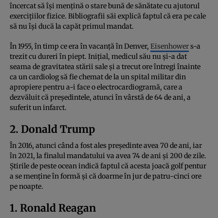
încercat să își mențină o stare bună de sănătate cu ajutorul
exercițiilor fizice. Bibliografii săi explică faptul că era pe cale
să nu își ducă la capăt primul mandat.
În 1955, în timp ce era în vacanță în Denver,
Eisenhower
s-a
trezit cu dureri în piept. Inițial, medicul său nu și-a dat
seama de gravitatea stării sale și a trecut ore întregi înainte
ca un cardiolog să fie chemat de la un spital militar din
apropiere pentru a-i face o electrocardiogramă, care a
dezvăluit că președintele, atunci în vârstă de 64 de ani, a
suferit un infarct.
2. Donald Trump
În 2016, atunci când a fost ales președinte avea 70 de ani, iar
în 2021, la finalul mandatului va avea 74 de ani și 200 de zile.
Știrile de peste ocean indică faptul că acesta joacă golf pentur
a se menține în formă și că doarme în jur de patru-cinci ore
pe noapte.
1. Ronald Reagan