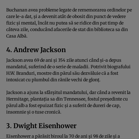
Buchanan avea probleme legate de rememorarea ordinelor pe
care le-a dat, și a devenit atât de obosit din punct de vedere
fizic și mental, încât nu putea să se ridice din pat timp de
câteva zile, conducând afacerile de stat din biblioteca sa din
Casa Albă.
4. Andrew Jackson
Jackson avea 69 de ani și 354 zile atunci când și-a depus
mandatul, suferind de o serie de maladii. Potrivit biografului
H.W. Branduri, mostre din părul său dezvăluie că a fost
intoxicat cu plumbul din rănile vechi de glonț.
Jackson a ajuns la sfârșitul mandatului, dar când a revenit la
Hermitage, plantația sa din Tennessee, fostul președinte cu
părul alb a fost epuizat fizic și a suferit de dureri de cap,
insomnie și o tuse cronică.
3. Dwight Eisenhower
Eisenhower a părăsit biroul la 70 de ani și 98 de zile și a