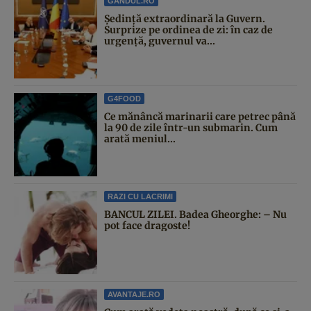
GANDUL.RO
Şedinţă extraordinară la Guvern.
Surprize pe ordinea de zi: în caz de
urgență, guvernul va...
G4FOOD
Ce mănâncă marinarii care petrec până
la 90 de zile într-un submarin. Cum
arată meniul...
RAZI CU LACRIMI
BANCUL ZILEI. Badea Gheorghe: – Nu
pot face dragoste!
AVANTAJE.RO