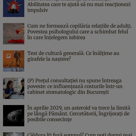
Abilitatea care te ajută să nu mai reacționezi
impulsiv
Cum ne formează copilăria relațiile de adulți.
Povestea psihologului care a schimbat felul
în care înțelegem iubirea
Test de cultură generală. Ce înălțime au
girafele la naștere?
(P) Prețul consultației nu spune întreaga
poveste: ce influențează costurile într-un
cabinet stomatologic din București
În aprilie 2029, un asteroid va trece la limită
pe lângă Pământ. Cercetătorii, îngrijorați de
posibile consecințe
Căldura îți fură somnul? Cum poți dormi mai