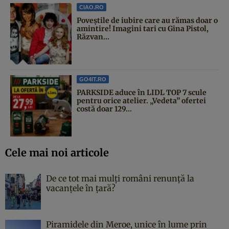
CIAO.RO
Poveştile de iubire care au rămas doar o
amintire! Imagini tari cu Gina Pistol,
Răzvan...
GO4IT.RO
PARKSIDE aduce în LIDL TOP 7 scule
pentru orice atelier. „Vedeta” ofertei
costă doar 129...
Cele mai noi articole
De ce tot mai mulți români renunță la
vacanțele în țară?
Piramidele din Meroe, unice în lume prin