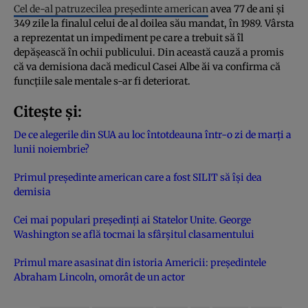
Cel de-al patruzecilea președinte american
avea 77 de ani și
349 zile la finalul celui de al doilea său mandat, în 1989. Vârsta
a reprezentat un impediment pe care a trebuit să îl
depășească în ochii publicului. Din această cauză a promis
că va demisiona dacă medicul Casei Albe ăi va confirma că
funcțiile sale mentale s-ar fi deteriorat.
Citește și:
De ce alegerile din SUA au loc întotdeauna într-o zi de marţi a
lunii noiembrie?
Primul preşedinte american care a fost SILIT să îşi dea
demisia
Cei mai populari preşedinţi ai Statelor Unite. George
Washington se află tocmai la sfârşitul clasamentului
Primul mare asasinat din istoria Americii: preşedintele
Abraham Lincoln, omorât de un actor