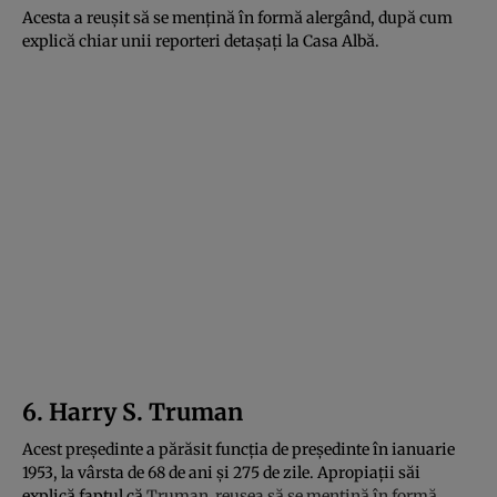
Acesta a reușit să se mențină în formă alergând, după cum
explică chiar unii reporteri detașați la Casa Albă.
6. Harry S. Truman
Acest președinte a părăsit funcția de președinte în ianuarie
1953, la vârsta de 68 de ani și 275 de zile. Apropiații săi
explică faptul că
Truman reușea să se mențină în formă