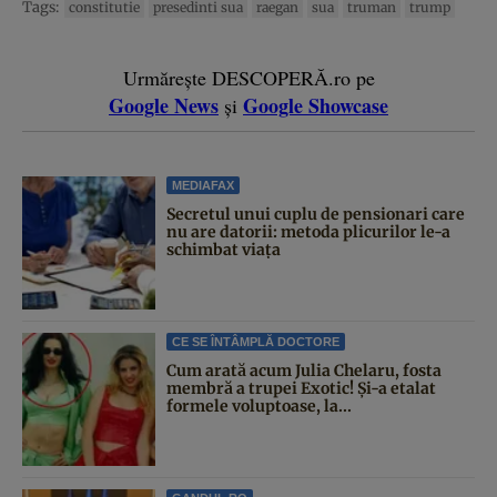
Tags:
constitutie
presedinti sua
raegan
sua
truman
trump
Urmărește DESCOPERĂ.ro pe
Google News
Google Showcase
și
MEDIAFAX
Secretul unui cuplu de pensionari care
nu are datorii: metoda plicurilor le-a
schimbat viața
CE SE ÎNTÂMPLĂ DOCTORE
Cum arată acum Julia Chelaru, fosta
membră a trupei Exotic! Și-a etalat
formele voluptoase, la...