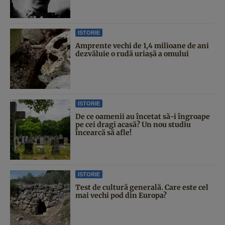
ISTORIE
Amprente vechi de 1,4 milioane de ani
dezvăluie o rudă uriașă a omului
ISTORIE
De ce oamenii au încetat să-i îngroape
pe cei dragi acasă? Un nou studiu
încearcă să afle!
ISTORIE
Test de cultură generală. Care este cel
mai vechi pod din Europa?