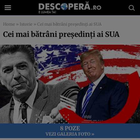
Home
»
Istorie
»
Cei mai bătrâni președinți ai SUA
Cei mai bătrâni președinți ai SUA
8 POZE
VEZI GALERIA FOTO »