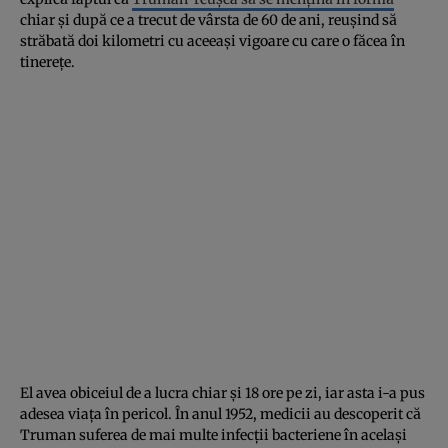
chiar și după ce a trecut de vârsta de 60 de ani, reușind să
străbată doi kilometri cu aceeași vigoare cu care o făcea în
tinerețe.
El avea obiceiul de a lucra chiar și 18 ore pe zi, iar asta i-a pus
adesea viața în pericol. În anul 1952, medicii au descoperit că
Truman suferea de mai multe infecții bacteriene în același