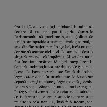
Ora 11 1/2 au venit toți miniștrii la mine să
declare că nu mai pot fi oprite Camerele
Parlamentului să proclame regatul. Ședința de
ieri, în care opoziția a atacat puternic guvernul, a
scos din fire majoritatea în așa hal, încât nu mai
dorește să aștepte nici o zi. Eu am avut doar o
singură rezervă, că împăratul Alexandru nu a
fost încă înmormântat. Miniștrii merg direct la
Cameră, unde moțiunea este depusă de generalul
Lecca. Pe baza acesteia este făcută de îndată
legea, care e votată în unanimitate. La Senat este
depusă aceeași moțiune și legea e votată și acolo.
La ora 5 vine Brătianu la mine. Totul este gata.
Întreg Senatul vine pe jos la Palat, noi îl salutăm
de la fereastră. La ora 6 ambele Camere sunt
reunite în sala tronului, însă fără fracuri, vin
direct de la sala de ședințe. D. Ghica citește legea,