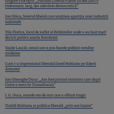
Grigore Procopiu: „Partidul Liberal e dator să dea țării o
îndrumare, larg, dar adevărat democratică”
Ion Ghica, boierul liberal care susținea apariția unei industrii
naționale
Vila Florica, locul de suflet al Brătienilor unde s-au luat mari
decizii pentru soarta României
Vasile Lascăr, omul care a pus bazele poliției române
moderne
Cum i-a impresionat liberalul Ionel Brătianu pe liderii
Antantei
Ion Gheorghe Duca: „Am fost primul ministru care după
Unire a mers în Transilvania”
I. G. Duca, marele om de stat care a sfârșit tragic
Vintilă Brătianu și politica liberală „prin noi înșine”