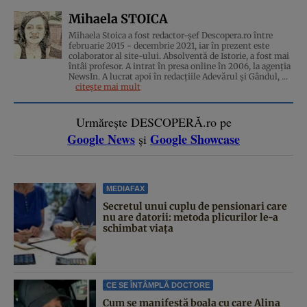
Mihaela STOICA
Mihaela Stoica a fost redactor-șef Descopera.ro între
februarie 2015 - decembrie 2021, iar în prezent este
colaborator al site-ului. Absolventă de Istorie, a fost mai
întâi profesor. A intrat în presa online în 2006, la agenţia
NewsIn. A lucrat apoi în redacţiile Adevărul şi Gândul, ...
citește mai mult
Urmărește DESCOPERĂ.ro pe
Google News
Google Showcase
și
MEDIAFAX
Secretul unui cuplu de pensionari care
nu are datorii: metoda plicurilor le-a
schimbat viața
CE SE ÎNTÂMPLĂ DOCTORE
Cum se manifestă boala cu care Alina