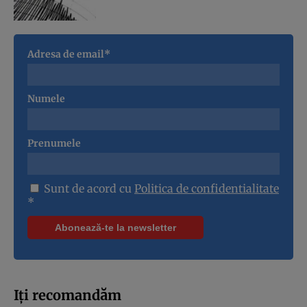
Adresa de email*
Numele
Prenumele
Sunt de acord cu
Politica de confidentialitate
*
Iți recomandăm