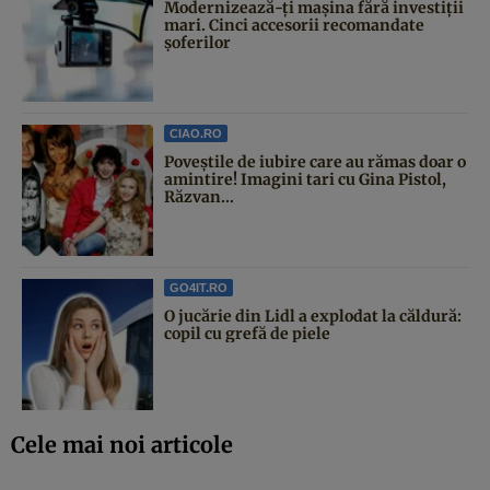
Modernizează-ți mașina fără investiții
mari. Cinci accesorii recomandate
șoferilor
CIAO.RO
Poveştile de iubire care au rămas doar o
amintire! Imagini tari cu Gina Pistol,
Răzvan...
GO4IT.RO
O jucărie din Lidl a explodat la căldură:
copil cu grefă de piele
Cele mai noi articole