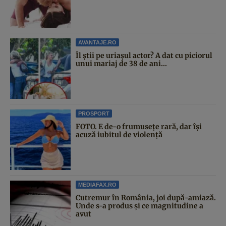
AVANTAJE.RO
Îl știi pe uriașul actor? A dat cu piciorul
unui mariaj de 38 de ani...
PROSPORT
FOTO. E de-o frumusețe rară, dar își
acuză iubitul de violență
MEDIAFAX.RO
Cutremur în România, joi după-amiază.
Unde s-a produs și ce magnitudine a
avut