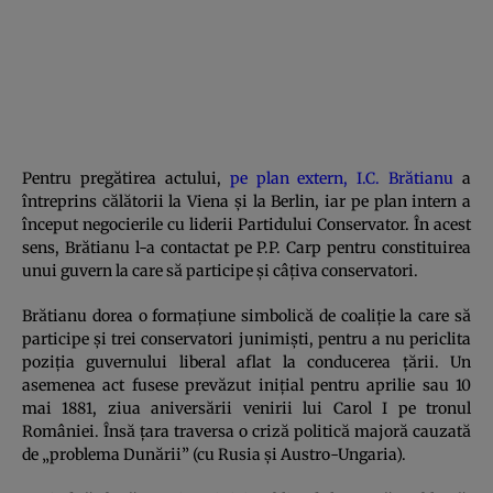
Pentru pregătirea actului,
pe plan extern, I.C. Brătianu
a
întreprins călătorii la Viena și la Berlin, iar pe plan intern a
început negocierile cu liderii
P
artidului Conservator. În acest
sens, Brătianu l-a contactat pe P.P. Carp pentru constituirea
unui guvern la care să participe și câțiva conservatori.
Brătianu dorea o formațiune simbolică de coaliție la care să
participe și trei conservatori junimiști, pentru a nu periclita
poziția guvernului liberal aflat la conducerea ţării. Un
asemenea act fusese prevăzut inițial pentru aprilie sau 10
mai 1881, ziua aniversării venirii lui Carol I pe tronul
României. Însă țara traversa o criză politică majoră cauzată
de „problema Dunării” (cu Rusia și Austro-Ungaria).