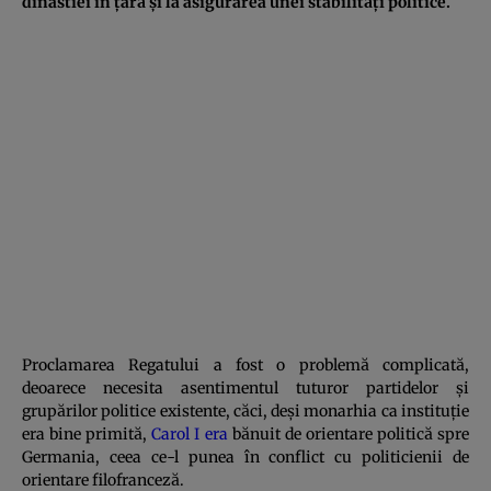
dinastiei în țară și la asigurarea unei stabilități politice.
Proclamarea Regatului a fost o problemă complicată,
deoarece necesita asentimentul tuturor partidelor și
grupărilor politice existente, căci, deși monarhia ca instituție
era bine primită,
Carol I era
bănuit de orientare politică spre
Germania, ceea ce-l punea în conflict cu politicienii de
orientare filofranceză.