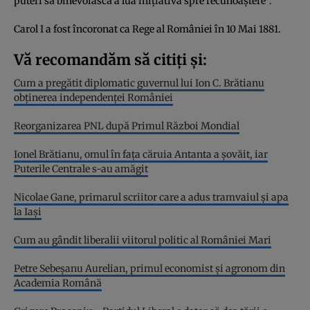
puteri să binevoiască a lua inițiativa spre recunoaștere”.
Carol I a fost încoronat ca Rege al României în 10 Mai 1881.
Vă recomandăm să citiți și:
Cum a pregătit diplomatic guvernul lui Ion C. Brătianu
obținerea independenței României
Reorganizarea PNL după Primul Război Mondial
Ionel Brătianu, omul în fața căruia Antanta a șovăit, iar
Puterile Centrale s-au amăgit
Nicolae Gane, primarul scriitor care a adus tramvaiul și apa
la Iași
Cum au gândit liberalii viitorul politic al României Mari
Petre Sebeșanu Aurelian, primul economist și agronom din
Academia Română