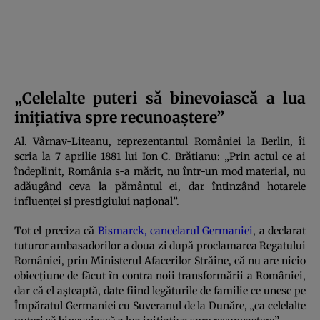
„
C
elelalte puteri să binevoiască a lua
inițiativa spre recunoaștere”
Al. Vârnav-Liteanu, reprezentantul României la Berlin, îi
scria la 7 aprilie 1881 lui Ion C. Brătianu: „Prin actul ce ai
îndeplinit, România s-a mărit, nu într-un mod material, nu
adăugând ceva la pământul ei, dar întinzând hotarele
influenței și prestigiului național”.
Tot el
preciza
că
Bismarck, cancelarul Germaniei
, a declarat
tuturor ambasadorilor a doua zi după proclamarea Regatului
României, prin Ministerul Afacerilor Străine, că nu are nicio
obiecțiune de făcut în contra noii transformării a României,
dar că el așteaptă, date fiind legăturile de familie ce unesc pe
Împăratul Germaniei cu Suveranul de la Dunăre, „ca celelalte