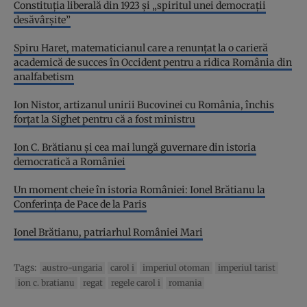
Constituția liberală din 1923 și „spiritul unei democrații
desăvârșite”
Spiru Haret, matematicianul care a renunțat la o carieră
academică de succes în Occident pentru a ridica România din
analfabetism
Ion Nistor, artizanul unirii Bucovinei cu România, închis
forțat la Sighet pentru că a fost ministru
Ion C. Brătianu și cea mai lungă guvernare din istoria
democratică a României
Un moment cheie în istoria României: Ionel Brătianu la
Conferința de Pace de la Paris
Ionel Brătianu, patriarhul României Mari
Tags:
austro-ungaria
carol i
imperiul otoman
imperiul tarist
ion c. bratianu
regat
regele carol i
romania