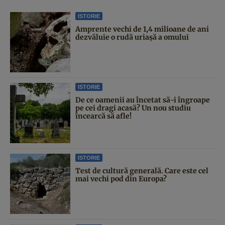
ISTORIE
Amprente vechi de 1,4 milioane de ani
dezvăluie o rudă uriașă a omului
ISTORIE
De ce oamenii au încetat să-i îngroape
pe cei dragi acasă? Un nou studiu
încearcă să afle!
ISTORIE
Test de cultură generală. Care este cel
mai vechi pod din Europa?