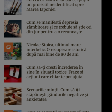
un proiectil neidentificat spre
Marea Japoniei
Cum se manifestă depresia
zâmbitoare și ce trebuie să știe cei
din jur pentru a o recunoaște
Nicolae Stoica, ultimul mare
interbelic. O recuperare istorică
după mai bine de 80 de ani
Cum să-ți crești încrederea în
sine în situații toxice. Fraze și
acțiuni care chiar te pot ajuta
Scenariile minții. Cum să îți
stăpânești gândurile negative și
anxietatea