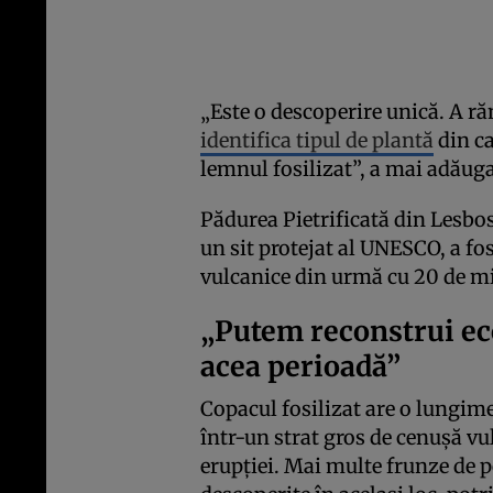
„Este o descoperire unică. A r
identifica tipul de plantă
din ca
lemnul fosilizat”, a mai adăug
Pădurea Pietrificată din Lesbos
un sit protejat al UNESCO, a fos
vulcanice din urmă cu 20 de mi
„Putem reconstrui ec
acea perioadă”
Copacul fosilizat are o lungime
într-un strat gros de cenușă vu
erupției. Mai multe frunze de p