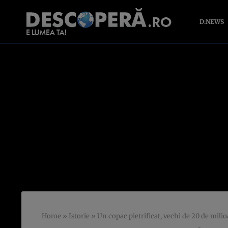
D:NEWS
Home
»
Istorie
»
Un copac pietrificat, vechi de 20 de milio