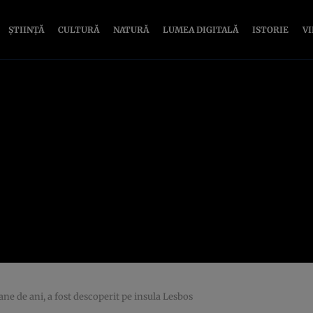
ȘTIINȚĂ
CULTURĂ
NATURĂ
LUMEA DIGITALĂ
ISTORIE
V
ane de ani, a fost descoperit pe insula Lesbos