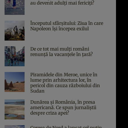
au devenit adulți mai fericiți?
Începutul sfârşitului: Ziua în care
Napoleon îşi începea exilul
De ce tot mai mulți români
renunță la vacanțele în țară?
Piramidele din Meroe, unice în
lume prin arhitectura lor, în
pericol din cauza războiului din
Sudan
Dunărea și România, în presa
americană. Ce spun jurnaliștii
despre criza apei?
Coreea de Nord a lansat cel puțin