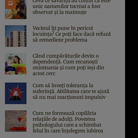
Ceva ce savanții au crezut că este
unic oamenilor tocmai a fost
observat și la maimuțe
Vecinul îți pune în pericol
locuința? Ce poți face dacă refuză
să remedieze problema
Când cumpărăturile devin o
dependență. Cum recunoști
oniomania și cum poți ieși din
acest cerc
Cum să înveți toleranța la
suferință. Abilitatea care te ajută
să nu mai reacționezi impulsiv
Cum ne formează copilăria
relațiile de adulți. Povestea
psihologului care a schimbat
felul în care înțelegem iubirea