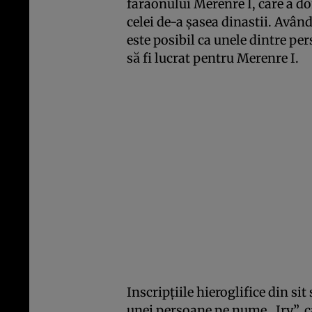
faraonului Merenre I, care a do
celei de-a șasea dinastii. Avân
este posibil ca unele dintre p
să fi lucrat pentru Merenre I.
Inscripțiile hieroglifice din s
unei persoane pe nume „Iry”, ca