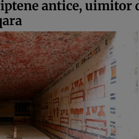
ptene antice, uimitor 
qara