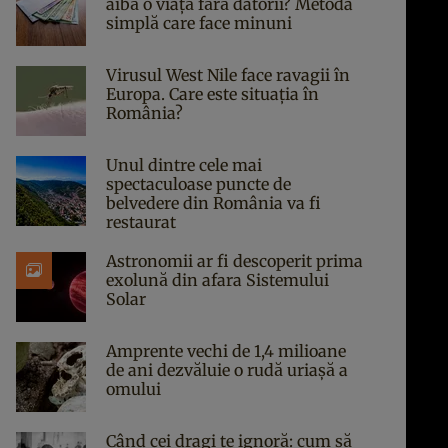
aibă o viață fără datorii? Metoda
simplă care face minuni
Virusul West Nile face ravagii în
Europa. Care este situația în
România?
Unul dintre cele mai
spectaculoase puncte de
belvedere din România va fi
restaurat
Astronomii ar fi descoperit prima
exolună din afara Sistemului
Solar
Amprente vechi de 1,4 milioane
de ani dezvăluie o rudă uriașă a
omului
Când cei dragi te ignoră: cum să