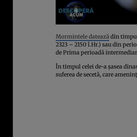
Mormintele datează
din timpul
2323 – 2150 î.Hr.) sau din per
de Prima perioadă intermediară
În timpul celei de-a șasea dinas
suferea de secetă, care amenința