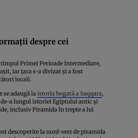
formații despre cei
în timpul Primei Perioade Intermediare,
it, iar țara s-a divizat și a fost
tori locali.
e se adaugă la
istoria bogată a Saqqara
,
 de-a lungul istoriei Egiptului antic și
e, inclusiv Piramida în trepte a lui
ost descoperite la nord-vest de piramida