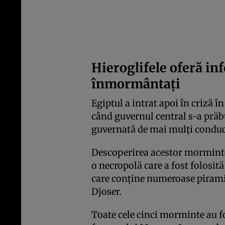
Hieroglifele oferă in
înmormântați
Egiptul a intrat apoi în criză 
când guvernul central s-a prăbuș
guvernată de mai mulți conducă
Descoperirea acestor mormint
o necropolă care a fost folosită
care conține numeroase piramid
Djoser.
Toate cele cinci morminte au f