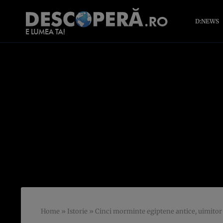
D:NEWS
Home
»
Istorie
»
Cinci morminte egiptene antice, uimitor