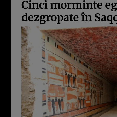
Cinci morminte egi
dezgropate în Saq