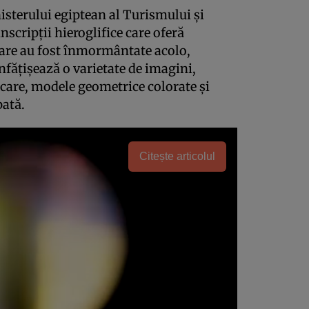
isterului egiptean al Turismului și
nscripții hieroglifice care oferă
care au fost înmormântate acolo,
nfățișează o varietate de imagini,
care, modele geometrice colorate și
pată.
Citește articolul