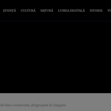
ȘTIINȚĂ
CULTURĂ
NATURĂ
LUMEA DIGITALĂ
ISTORIE
V
 de bine conservate, dezgropate în Saqqara