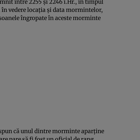
mnit între 2255 și 2246 î.Hr., în timpul
d în vedere locația și data mormintelor,
ersoanele îngropate în aceste morminte
it spun că unul dintre morminte aparține
re pare să fi fost un oficial de rang