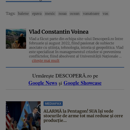
Tags:
balene
epava
mexic
noaa
ocean
vanatoare
vas
Vlad Constantin Voinea
Vlad a făcut parte din echipa site-ului Descoperă.ro între
februarie și august 2022, fiind pasionat de subiecte
asociate cu știința, tehnologia, istoria și geopolitica. Vlad
este specializat în managementul crizelor si prevenirea
conflictelor, fiind absolvent al Universității Naționale ...
citește mai mult
Urmărește DESCOPERĂ.ro pe
Google News
Google Showcase
și
MEDIAFAX
ALARMĂ la Pentagon! SUA își vede
stocurile de arme tot mai reduse și cere
producție...