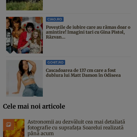
CIAO.RO
Poveştile de iubire care au rămas doar o
amintire! Imagini tari cu Gina Pistol,
Răzvan...
GO4IT.RO
Cascadoarea de 137 cm care a fost
dublura lui Matt Damon în Odiseea
Cele mai noi articole
Astronomii au dezvăluit cea mai detaliată
fotografie cu suprafața Soarelui realizată
până acum