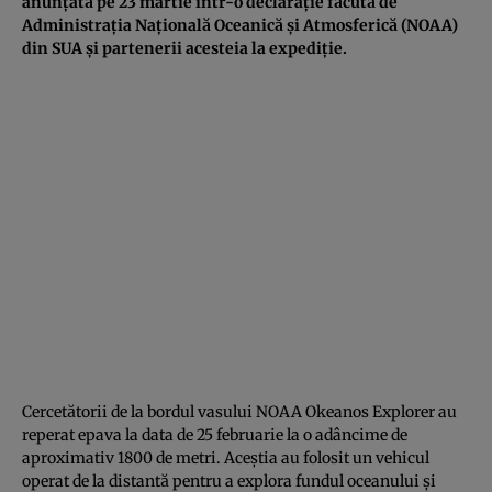
anunțată pe 23 martie într-o declarație făcută de
Administrația Națională Oceanică
și Atmosferică (NOAA)
din SUA și partenerii acesteia la expediție.
Cercetătorii de la bordul vasului NOAA Okeanos Explorer au
reperat epava la data de 25 februarie la o adâncime de
aproximativ 1800 de metri. Aceștia au folosit un vehicul
operat de la distantă pentru a explora fundul oceanului și