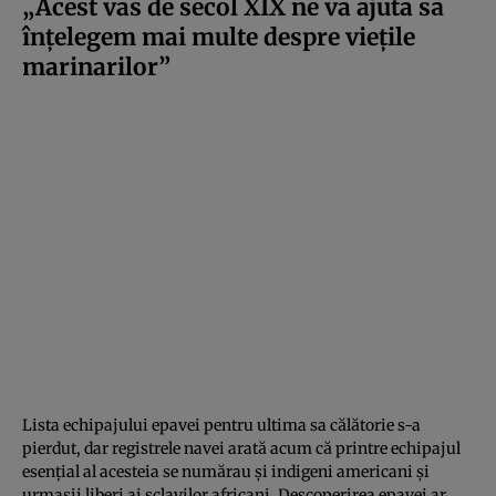
„Acest vas de secol XIX ne va ajuta să
înțelegem mai multe despre viețile
marinarilor”
Lista echipajului epavei pentru ultima sa călătorie s-a
pierdut, dar registrele navei arată acum că printre echipajul
esențial al acesteia se numărau și indigeni americani și
urmașii liberi ai sclavilor africani. Descoperirea epavei ar