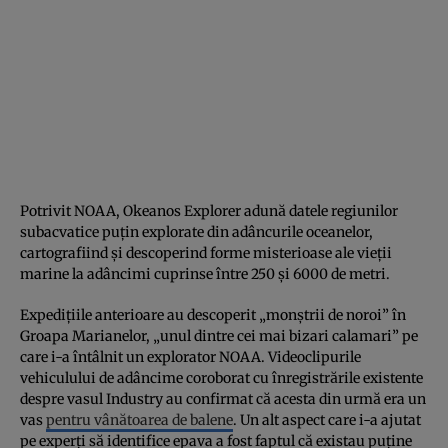
Potrivit NOAA, Okeanos Explorer adună datele regiunilor
subacvatice puțin explorate din adâncurile oceanelor,
cartografiind și descoperind forme misterioase ale vieții
marine la adâncimi cuprinse între 250 și 6000 de metri.
Expedițiile anterioare au descoperit „monștrii de noroi” în
Groapa Marianelor, „unul dintre cei mai bizari calamari” pe
care i-a întâlnit un explorator NOAA. Videoclipurile
vehiculului de adâncime coroborat cu înregistrările existente
despre vasul Industry au confirmat că acesta din urmă era un
vas
pentru vânătoarea de balene
. Un alt aspect care i-a ajutat
pe experți să identifice epava a fost faptul că existau puține