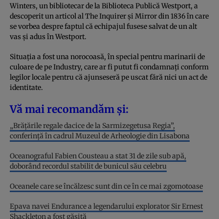
Winters, un bibliotecar de la Biblioteca Publică Westport, a
descoperit un articol al The Inquirer și Mirror din 1836 în care
se vorbea despre faptul că echipajul fusese salvat de un alt
vas și adus în Westport.
Situația a fost una norocoasă, în special pentru marinarii de
culoare de pe Industry, care ar fi putut fi condamnați conform
legilor locale pentru că ajunseseră pe uscat fără nici un act de
identitate.
Vă mai recomandăm și:
„Brăţările regale dacice de la Sarmizegetusa Regia”,
conferinţă în cadrul Muzeul de Arheologie din Lisabona
Oceanograful Fabien Cousteau a stat 31 de zile sub apă,
doborând recordul stabilit de bunicul său celebru
Oceanele care se încălzesc sunt din ce în ce mai zgomotoase
Epava navei Endurance a legendarului explorator Sir Ernest
Shackleton a fost găsită