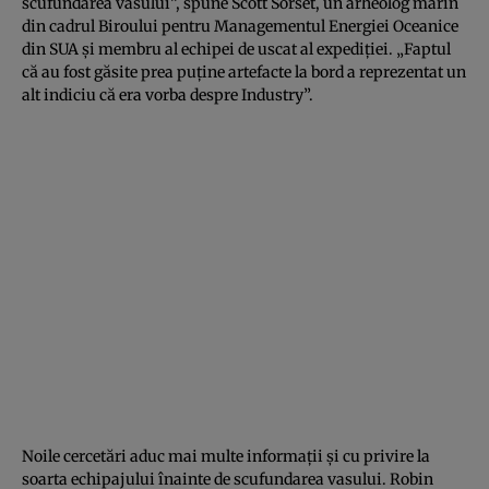
scufundarea vasului”, spune Scott Sorset, un arheolog marin
din cadrul Biroului pentru Managementul Energiei Oceanice
din SUA și membru al echipei de uscat al expediției. „Faptul
că au fost găsite prea puține artefacte la bord a reprezentat un
alt indiciu că era vorba despre Industry”.
Noile cercetări aduc mai multe informații și cu privire la
soarta echipajului înainte de scufundarea vasului. Robin