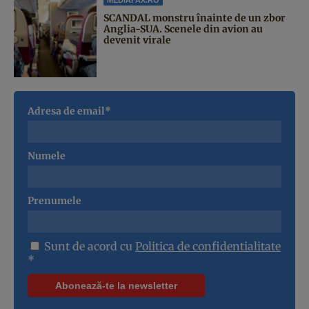
MEDIAFAX.RO
SCANDAL monstru înainte de un zbor
Anglia-SUA. Scenele din avion au
devenit virale
Adresa de email*
Numele
Prenumele
Sunt de acord cu
Politica de confidentialitate
*