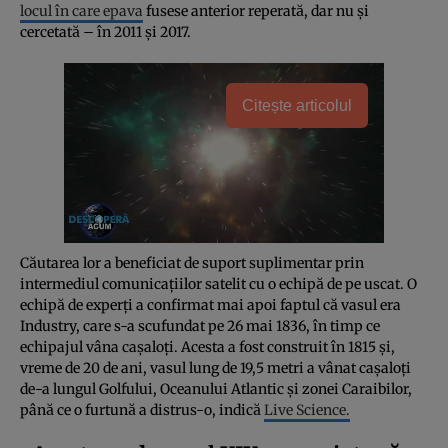
locul în care epava
fusese anterior reperată, dar nu și
cercetată – în 2011 și 2017.
Citește articolul
Căutarea lor a beneficiat de suport suplimentar prin
intermediul comunicațiilor satelit cu o echipă de pe uscat. O
echipă de experți a confirmat mai apoi faptul că vasul era
Industry, care s-a scufundat pe 26 mai 1836, în timp ce
echipajul vâna cașaloți. Acesta a fost construit în 1815 și,
vreme de 20 de ani, vasul lung de 19,5 metri a vânat cașaloți
de-a lungul Golfului, Oceanului Atlantic și zonei Caraibilor,
până ce o furtună a distrus-o, indică
Live Science.