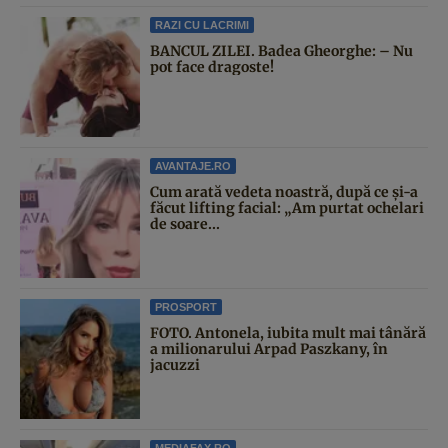
RAZI CU LACRIMI
BANCUL ZILEI. Badea Gheorghe: – Nu
pot face dragoste!
AVANTAJE.RO
Cum arată vedeta noastră, după ce și-a
făcut lifting facial: „Am purtat ochelari
de soare...
PROSPORT
FOTO. Antonela, iubita mult mai tânără
a milionarului Arpad Paszkany, în
jacuzzi