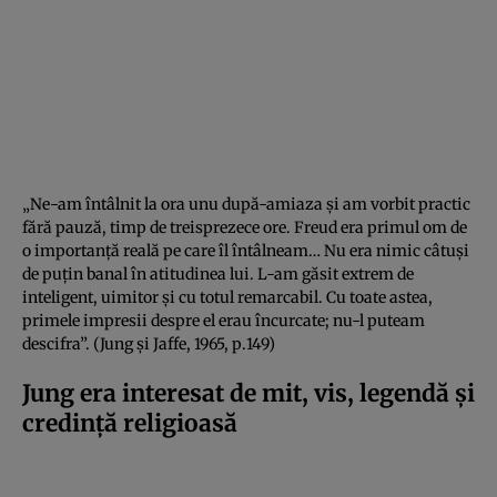
„Ne-am întâlnit la ora unu după-amiaza și am vorbit practic
fără pauză, timp de treisprezece ore. Freud era primul om de
o importanță reală pe care îl întâlneam… Nu era nimic câtuși
de puțin banal în atitudinea lui. L-am găsit extrem de
inteligent, uimitor și cu totul remarcabil. Cu toate astea,
primele impresii despre el erau încurcate; nu-l puteam
descifra”. (Jung și Jaffe, 1965, p.149)
Jung era interesat de mit, vis, legendă și
credință religioasă