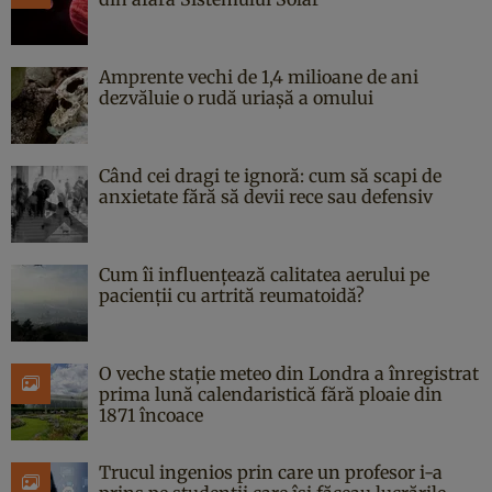
Amprente vechi de 1,4 milioane de ani
dezvăluie o rudă uriașă a omului
Când cei dragi te ignoră: cum să scapi de
anxietate fără să devii rece sau defensiv
Cum îi influențează calitatea aerului pe
pacienții cu artrită reumatoidă?
O veche stație meteo din Londra a înregistrat
prima lună calendaristică fără ploaie din
1871 încoace
Trucul ingenios prin care un profesor i-a