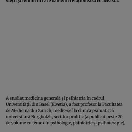
vieții și felului în care oamenii relaționează cu aceasta.
A studiat medicina generală și psihiatria în cadrul
Universității din Basel (Elveția), a fost profesor la Facultatea
de Medicină din Zurich, medic-șef la clinica psihiatrică
universitară Burgholzli, scriitor prolific (a publicat peste 20
de volume cu teme din psihologie, psihiatrie și psihoterapie).