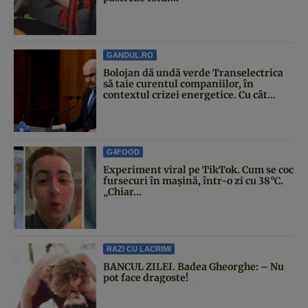
GANDUL.RO
Bolojan dă undă verde Transelectrica
să taie curentul companiilor, în
contextul crizei energetice. Cu cât...
G4FOOD
Experiment viral pe TikTok. Cum se coc
fursecuri în mașină, într-o zi cu 38°C.
„Chiar...
RAZI CU LACRIMI
BANCUL ZILEI. Badea Gheorghe: – Nu
pot face dragoste!