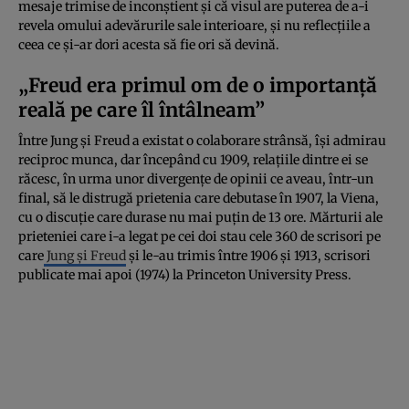
mesaje trimise de inconștient și că visul are puterea de a-i
revela omului adevărurile sale interioare, și nu reflecțiile a
ceea ce și-ar dori acesta să fie ori să devină.
„Freud era primul om de o importanță
reală pe care îl întâlneam”
Între Jung și Freud a existat o colaborare strânsă, își admirau
reciproc munca, dar începând cu 1909, relațiile dintre ei se
răcesc, în urma unor divergențe de opinii ce aveau, într-un
final, să le distrugă prietenia care debutase în 1907, la Viena,
cu o discuție care durase nu mai puțin de 13 ore. Mărturii ale
prieteniei care i-a legat pe cei doi stau cele 360 de scrisori pe
care
Jung și Freud
și le-au trimis între 1906 și 1913, scrisori
publicate mai apoi (1974) la Princeton University Press.