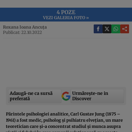
4 POZE
VEZI GALERIA FOTO »
Roxana Ioana Ancuța
Publicat: 22.10.2022
Adaugă-ne ca sursă
Urmărește-ne in
preferată
Discover
Părintele psihologiei analitice, Carl Gustav Jung (1875 –
1961) a fost medic, psiholog și psihiatru elvețian, un mare
teoretician care și-a concentrat studiul și munca asupra