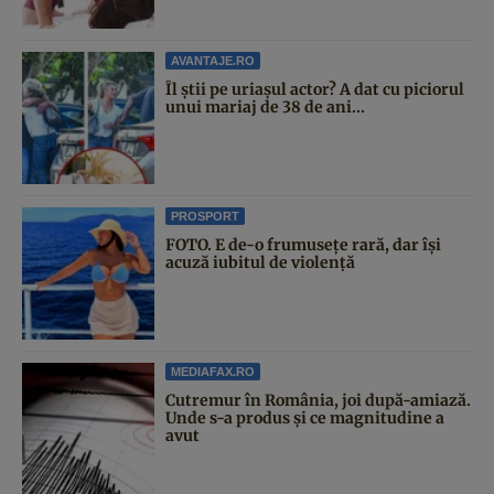
AVANTAJE.RO
Îl știi pe uriașul actor? A dat cu piciorul
unui mariaj de 38 de ani...
PROSPORT
FOTO. E de-o frumusețe rară, dar își
acuză iubitul de violență
MEDIAFAX.RO
Cutremur în România, joi după-amiază.
Unde s-a produs și ce magnitudine a
avut