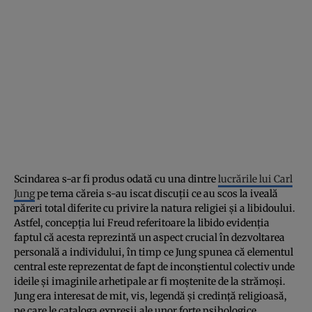
Scindarea s-ar fi produs odată cu una dintre
lucrările lui Carl
Jung
pe tema căreia s-au iscat discuții ce au scos la iveală
păreri total diferite cu privire la natura religiei și a libidoului.
Astfel, concepția lui Freud referitoare la libido evidenția
faptul că acesta reprezintă un aspect crucial în dezvoltarea
personală a individului, în timp ce Jung spunea că elementul
central este reprezentat de fapt de inconștientul colectiv unde
ideile și imaginile arhetipale ar fi moștenite de la strămoși.
Jung era interesat de mit, vis, legendă și credință religioasă,
pe care le cataloga expresii ale unor forte psihologice