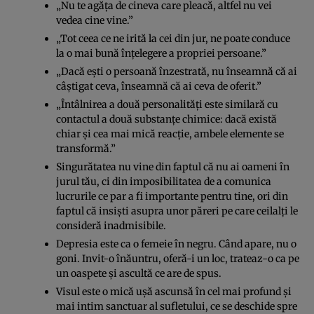
„Nu te agăța de cineva care pleacă, altfel nu vei
vedea cine vine.”
„Tot ceea ce ne irită la cei din jur, ne poate conduce
la o mai bună înțelegere a propriei persoane.”
„Dacă ești o persoană înzestrată, nu înseamnă că ai
câștigat ceva, înseamnă că ai ceva de oferit.”
„Întâlnirea a două personalități este similară cu
contactul a două substanțe chimice: dacă există
chiar și cea mai mică reacție, ambele elemente se
transformă.”
Singurătatea nu vine din faptul că nu ai oameni în
jurul tău, ci din imposibilitatea de a comunica
lucrurile ce par a fi importante pentru tine, ori din
faptul că insiști asupra unor păreri pe care ceilalți le
consideră inadmisibile.
Depresia este ca o femeie în negru. Când apare, nu o
goni. Invit-o înăuntru, oferă-i un loc, trateaz-o ca pe
un oaspete și ascultă ce are de spus.
Visul este o mică ușă ascunsă în cel mai profund și
mai intim sanctuar al sufletului, ce se deschide spre