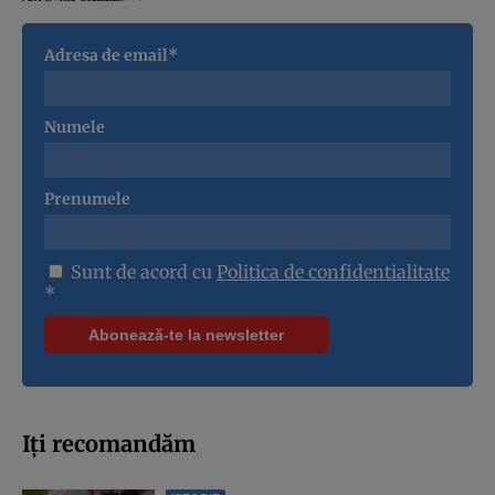
Adresa de email*
Numele
Prenumele
Sunt de acord cu
Politica de confidentialitate
*
Iți recomandăm