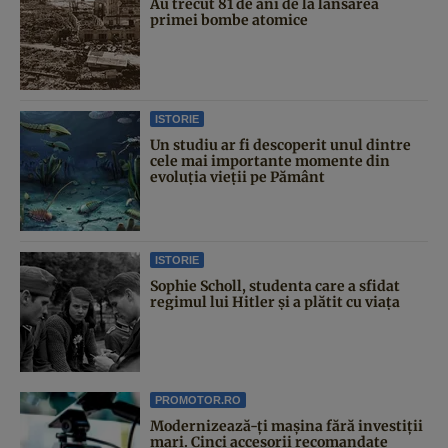
Au trecut 81 de ani de la lansarea
primei bombe atomice
ISTORIE
Un studiu ar fi descoperit unul dintre
cele mai importante momente din
evoluția vieții pe Pământ
ISTORIE
Sophie Scholl, studenta care a sfidat
regimul lui Hitler și a plătit cu viața
PROMOTOR.RO
Modernizează-ți mașina fără investiții
mari. Cinci accesorii recomandate