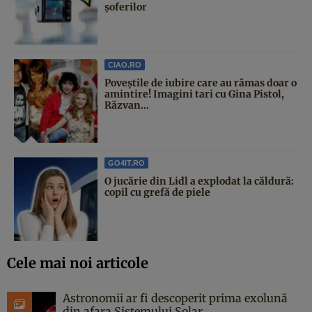
șoferilor
CIAO.RO
Poveştile de iubire care au rămas doar o
amintire! Imagini tari cu Gina Pistol,
Răzvan...
GO4IT.RO
O jucărie din Lidl a explodat la căldură:
copil cu grefă de piele
Cele mai noi articole
Astronomii ar fi descoperit prima exolună
din afara Sistemului Solar