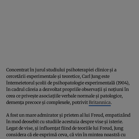
Concentrat în jurul studiului psihoterapiei clinice și a
cercetării experimentale și teoretice, Carl Jung este
întemeietorul școlii de psihopatologie experimentală (1904),
în cadrul căreia a dezvoltat propriile observații și noțiuni în
ceea ce privește asociațiile verbale normale și patologice,
demența precoce și complexele, potrivit
Britannica
.
A fost un mare admirator și prieten al lui Freud, empatizând
în mod deosebit cu studiile acestuia despre vise și isterie.
Legat de vise, și influențat fiind de teoriile lui Freud, Jung
considera că ele exprimă ceva, că vin în mintea noastră cu