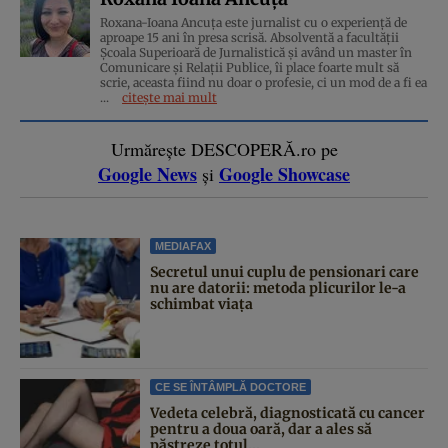
Roxana-Ioana Ancuța este jurnalist cu o experiență de
aproape 15 ani în presa scrisă. Absolventă a facultății
Școala Superioară de Jurnalistică și având un master în
Comunicare și Relații Publice, îi place foarte mult să
scrie, aceasta fiind nu doar o profesie, ci un mod de a fi ea
...
citește mai mult
Urmărește DESCOPERĂ.ro pe
Google News
Google Showcase
și
MEDIAFAX
Secretul unui cuplu de pensionari care
nu are datorii: metoda plicurilor le-a
schimbat viața
CE SE ÎNTÂMPLĂ DOCTORE
Vedeta celebră, diagnosticată cu cancer
pentru a doua oară, dar a ales să
păstreze totul...