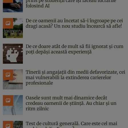
prins pe studenții care își făceau lucrările
folosind AI
De ce oamenii au încetat să-i îngroape pe cei
dragi acasă? Un nou studiu încearcă să afle!
De ce doare atât de mult să fii ignorat și cum
poți depăși această experiență
Tinerii și angajații din medii defavorizate, cei
mai vulnerabili la extinderea carierelor
profesionale
Oasele sunt mult mai dinamice decât
credeau oamenii de știință. Au chiar și un
ritm zilnic
Test de cultură generală. Care este cel mai