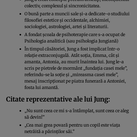
colectiv, complexul și sincronicitatea.
O bună parte a muncii sale și-a dedicate-o studiului
filosofiei estetice și occidentale, alchimiei,
sociologiei, astrologiei, artei și literaturii.
A fondat școala de psihoterapie care s-a ocupat de
Psihologia analitică (sau psihologia Jungiană)
În timpul căsătoriei, Jung a fost implicat într-o
relație extraconjugală. Atât soția, Emma, cât și
amanta, Antonia, au murit înaintea lui. Jung le-a
scris pe pietrele de mormânt „fundația casei mele”,
referindu-se la soție și „mireasma casei mele”,
mesaj inscripționat pe piatra funerară a Antoniei,
fosta lui amantă.
Citate reprezentative ale lui Jung:
„Nu sunt ceea ce mi s-a întâmplat, sunt ceea ce aleg
să devin!”
„Cea mai grea povară pentru un copil este viața
netrăită a părinților săi.”