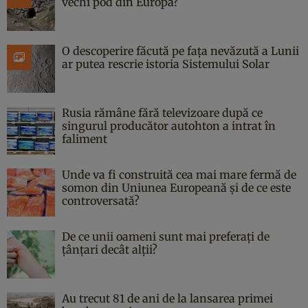
vechi pod din Europa?
O descoperire făcută pe fața nevăzută a Lunii
ar putea rescrie istoria Sistemului Solar
Rusia rămâne fără televizoare după ce
singurul producător autohton a intrat în
faliment
Unde va fi construită cea mai mare fermă de
somon din Uniunea Europeană și de ce este
controversată?
De ce unii oameni sunt mai preferați de
țânțari decât alții?
Au trecut 81 de ani de la lansarea primei