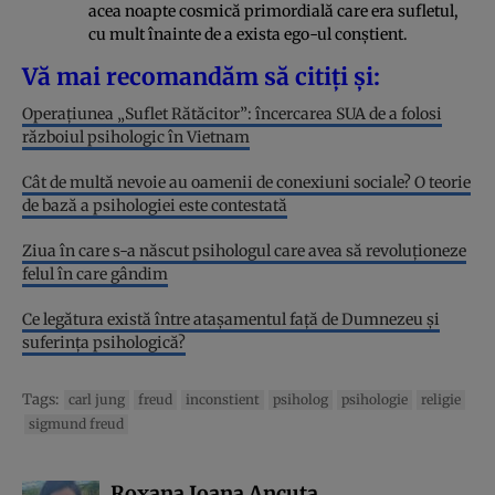
acea noapte cosmică primordială care era sufletul,
cu mult înainte de a exista ego-ul conștient.
Vă mai recomandăm să citiți și:
Operațiunea „Suflet Rătăcitor”: încercarea SUA de a folosi
războiul psihologic în Vietnam
Cât de multă nevoie au oamenii de conexiuni sociale? O teorie
de bază a psihologiei este contestată
Ziua în care s-a născut psihologul care avea să revoluţioneze
felul în care gândim
Ce legătura există între atașamentul față de Dumnezeu și
suferința psihologică?
Tags:
carl jung
freud
inconstient
psiholog
psihologie
religie
sigmund freud
Roxana Ioana Ancuța