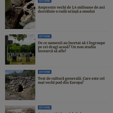
ISTORIE
Amprente vechi de 1,4 milioane de ani
dezvăluie o rudă uriașă a omului
ISTORIE
De ce oamenii au încetat să-i îngroape
pe cei dragi acasă? Un nou studiu
încearcă să afle!
ISTORIE
Test de cultură generală. Care este cel
mai vechi pod din Europa?
ISTORIE