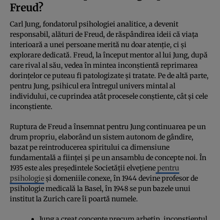
Freud?
Carl Jung, fondatorul psihologiei analitice, a devenit
responsabil, alături de Freud, de răspândirea ideii că viața
interioară a unei persoane merită nu doar atenție, ci și
explorare dedicată. Freud, la început mentor al lui Jung, după
care rival al său, vedea în mintea inconștientă reprimarea
dorințelor ce puteau fi patologizate și tratate. Pe de altă parte,
pentru Jung, psihicul era întregul univers mintal al
individului, ce cuprindea atât procesele conștiente, cât și cele
inconștiente.
Ruptura de Freud a însemnat pentru Jung continuarea pe un
drum propriu, elaborând un sistem autonom de gândire,
bazat pe reintroducerea spiritului ca dimensiune
fundamentală a ființei și pe un ansamblu de concepte noi. În
1935 este ales președintele Societății elvețiene
pentru
psihologie
și domeniile conexe, în 1944 devine profesor de
psihologie medicală la Basel, în 1948 se pun bazele unui
institut la Zurich care îi poartă numele.
Jung a creat concepte precum arhetip, inconștientul