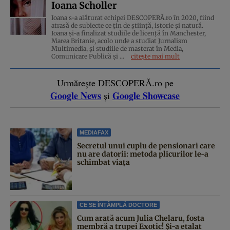
Ioana Scholler
Ioana s-a alăturat echipei DESCOPERĂ.ro în 2020, fiind
atrasă de subiecte ce țin de știință, istorie și natură.
Ioana și-a finalizat studiile de licență în Manchester,
Marea Britanie, acolo unde a studiat Jurnalism
Multimedia, și studiile de masterat în Media,
Comunicare Publică și ...
citește mai mult
Urmărește DESCOPERĂ.ro pe
Google News
Google Showcase
și
MEDIAFAX
Secretul unui cuplu de pensionari care
nu are datorii: metoda plicurilor le-a
schimbat viața
CE SE ÎNTÂMPLĂ DOCTORE
Cum arată acum Julia Chelaru, fosta
membră a trupei Exotic! Și-a etalat