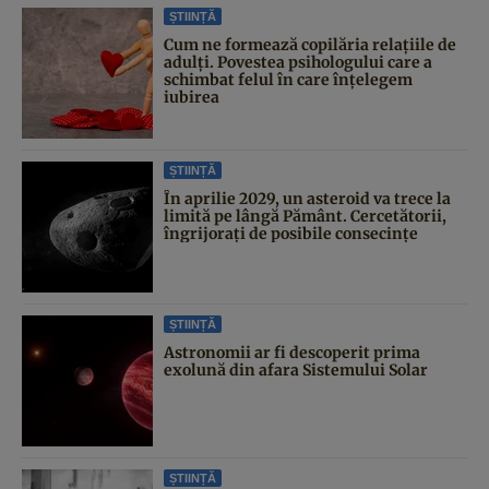
ȘTIINȚĂ
Cum ne formează copilăria relațiile de
adulți. Povestea psihologului care a
schimbat felul în care înțelegem
iubirea
ȘTIINȚĂ
În aprilie 2029, un asteroid va trece la
limită pe lângă Pământ. Cercetătorii,
îngrijorați de posibile consecințe
ȘTIINȚĂ
Astronomii ar fi descoperit prima
exolună din afara Sistemului Solar
ȘTIINȚĂ