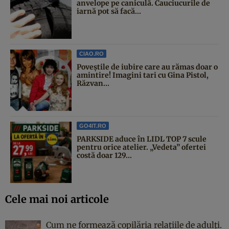
anvelope pe caniculă. Cauciucurile de
iarnă pot să facă...
CIAO.RO
Poveştile de iubire care au rămas doar o
amintire! Imagini tari cu Gina Pistol,
Răzvan...
GO4IT.RO
PARKSIDE aduce în LIDL TOP 7 scule
pentru orice atelier. „Vedeta” ofertei
costă doar 129...
Cele mai noi articole
Cum ne formează copilăria relațiile de adulți.