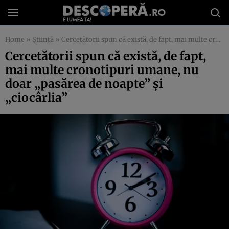
Home
»
Știință
»
Cercetătorii spun că există, de fapt, mai multe cronotipuri umane, nu doar „pasărea de noapte” și „ciocârlia”
Cercetătorii spun că există, de fapt,
mai multe cronotipuri umane, nu
doar „pasărea de noapte” și
„ciocârlia”