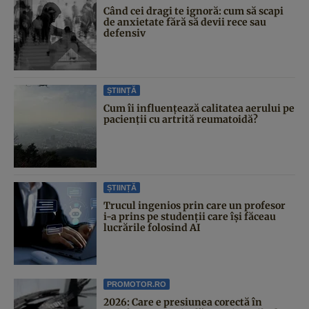
Când cei dragi te ignoră: cum să scapi
de anxietate fără să devii rece sau
defensiv
ȘTIINȚĂ
Cum îi influențează calitatea aerului pe
pacienții cu artrită reumatoidă?
ȘTIINȚĂ
Trucul ingenios prin care un profesor
i-a prins pe studenții care își făceau
lucrările folosind AI
PROMOTOR.RO
2026: Care e presiunea corectă în