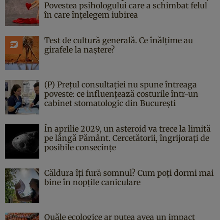
Povestea psihologului care a schimbat felul
în care înțelegem iubirea
Test de cultură generală. Ce înălțime au
girafele la naștere?
(P) Prețul consultației nu spune întreaga
poveste: ce influențează costurile într-un
cabinet stomatologic din București
În aprilie 2029, un asteroid va trece la limită
pe lângă Pământ. Cercetătorii, îngrijorați de
posibile consecințe
Căldura îți fură somnul? Cum poți dormi mai
bine în nopțile caniculare
Ouăle ecologice ar putea avea un impact