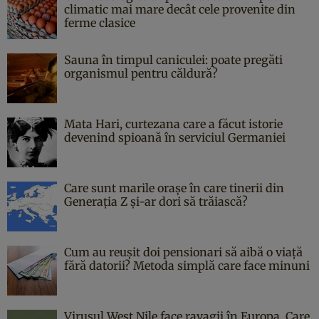
climatic mai mare decât cele provenite din
ferme clasice
Sauna în timpul caniculei: poate pregăti
organismul pentru căldură?
Mata Hari, curtezana care a făcut istorie
devenind spioană în serviciul Germaniei
Care sunt marile orașe în care tinerii din
Generația Z și-ar dori să trăiască?
Cum au reușit doi pensionari să aibă o viață
fără datorii? Metoda simplă care face minuni
Virusul West Nile face ravagii în Europa. Care