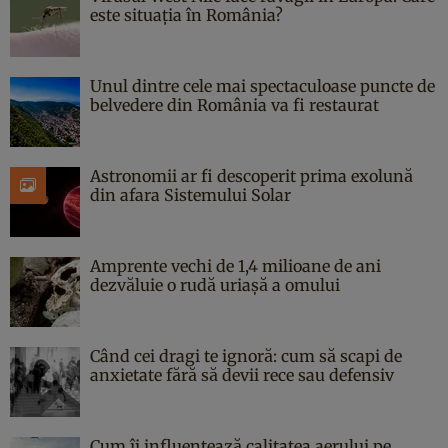
este situația în România?
Unul dintre cele mai spectaculoase puncte de
belvedere din România va fi restaurat
Astronomii ar fi descoperit prima exolună
din afara Sistemului Solar
Amprente vechi de 1,4 milioane de ani
dezvăluie o rudă uriașă a omului
Când cei dragi te ignoră: cum să scapi de
anxietate fără să devii rece sau defensiv
Cum îi influențează calitatea aerului pe