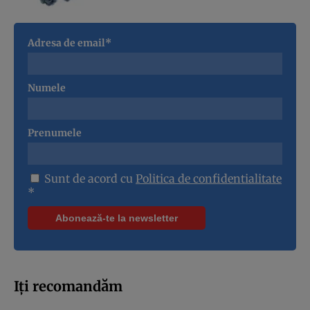
Adresa de email*
Numele
Prenumele
Sunt de acord cu
Politica de confidentialitate
*
Iți recomandăm