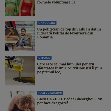
formele voluptoase, la...
GANDUL.RO
Un politician de top din Libia a dat în
judecată Poliția de Frontieră din
România...
G4FOOD
Care este cel mai bun ulei pentru
sănătatea inimii. Nutriționiștii îl pun
pe primul loc,...
RAZI CU LACRIMI
BANCUL ZILEI. Badea Gheorghe: – Nu
pot face dragoste!