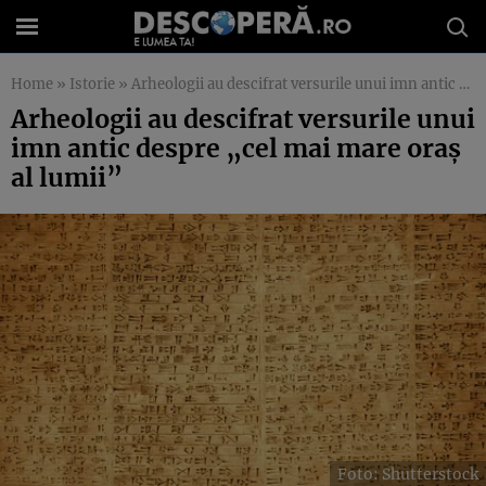
Home
»
Istorie
»
Arheologii au descifrat versurile unui imn antic despre „cel mai mare oraș al lumii”
Arheologii au descifrat versurile unui
imn antic despre „cel mai mare oraș
al lumii”
Foto: Shutterstock