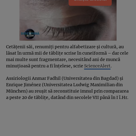
Cetățenii săi, renumiți pentru alfabetizare și cultură, au
lăsat în urmă mii de tăblițe scrise în cuneiformă – dar cele
mai multe sunt fragmentare, necesitând ani de muncă
minuțioasă pentru a fi înțelese, scrie
ScienceAlert
.
Assiriologii Anmar Fadhil (Universitatea din Bagdad) și
Enrique Jiménez (Universitatea Ludwig Maximilian din
München) au reușit să reconstituie imnul prin compararea
a peste 20 de tăblițe, datând din secolele VII până în I î.Hr.