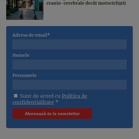
cranio-cerebrale decât motocicliștii
Adresa de email*
Numele
Prenumele
Sunt de acord cu
Politica de
confidentialitate
*