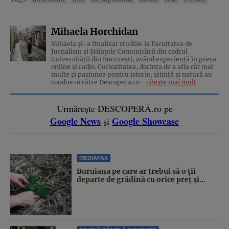
Mihaela Horchidan
Mihaela și-a finalizat studiile la Facultatea de
Jurnalism și Științele Comunicării din cadrul
Universității din București, având experiență în presa
online și radio. Curiozitatea, dorința de a afla cât mai
multe și pasiunea pentru istorie, ştiinţă şi natură au
condus-o către Descopera.ro
citește mai mult
Urmărește DESCOPERĂ.ro pe
Google News
Google Showcase
și
MEDIAFAX
Buruiana pe care ar trebui să o ții
departe de grădină cu orice preț și...