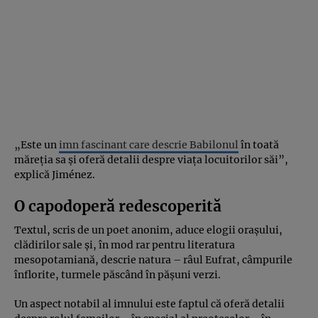
„Este un
imn fascinant care descrie Babilonul
în toată
măreția sa și oferă detalii despre viața locuitorilor săi”,
explică Jiménez.
O capodoperă redescoperită
Textul, scris de un poet anonim, aduce elogii orașului,
clădirilor sale și, în mod rar pentru literatura
mesopotamiană, descrie natura – râul Eufrat, câmpurile
înflorite, turmele păscând în pășuni verzi.
Un aspect notabil al imnului este faptul că oferă detalii