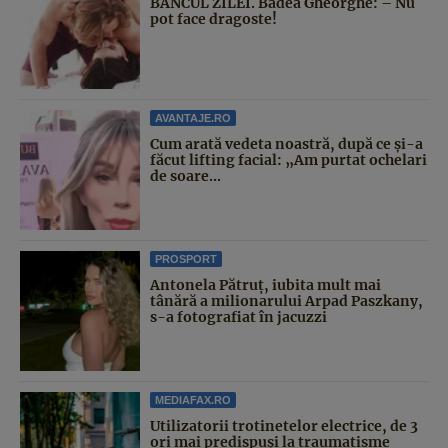
BANCUL ZILEI. Badea Gheorghe: – Nu
pot face dragoste!
AVANTAJE.RO
Cum arată vedeta noastră, după ce și-a
făcut lifting facial: „Am purtat ochelari
de soare...
PROSPORT
Antonela Pătruț, iubita mult mai
tânără a milionarului Arpad Paszkany,
s-a fotografiat în jacuzzi
MEDIAFAX.RO
Utilizatorii trotinetelor electrice, de 3
ori mai predispuși la traumatisme