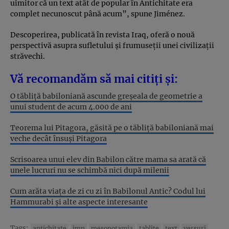
uimitor că un text atât de popular în Antichitate era
complet necunoscut până acum”, spune Jiménez.
Descoperirea, publicată în revista Iraq, oferă o nouă
perspectivă asupra sufletului și frumuseții unei civilizații
străvechi.
Vă recomandăm să mai citiți și:
O tăbliță babiloniană ascunde greșeala de geometrie a
unui student de acum 4.000 de ani
Teorema lui Pitagora, găsită pe o tăbliță babiloniană mai
veche decât însuși Pitagora
Scrisoarea unui elev din Babilon către mama sa arată că
unele lucruri nu se schimbă nici după milenii
Cum arăta viața de zi cu zi în Babilonul Antic? Codul lui
Hammurabi și alte aspecte interesante
Tags:
antichitate
imn
mesopotamia
tablite
text
versuri