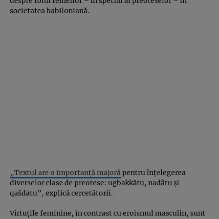
despre rolul femeilor – în special al preoteselor – în
societatea babiloniană.
„Textul are o importanță majoră
pentru înțelegerea
diverselor clase de preotese: ugbakkātu, nadâtu și
qašdātu”, explică cercetătorii.
Virtuțile feminine, în contrast cu eroismul masculin, sunt