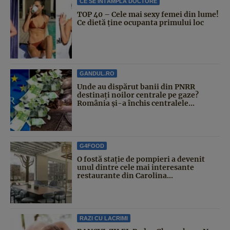
CE SE ÎNTÂMPLĂ DOCTORE
TOP 40 – Cele mai sexy femei din lume!
Ce dietă ține ocupanta primului loc
GANDUL.RO
Unde au dispărut banii din PNRR
destinați noilor centrale pe gaze?
România și-a închis centralele...
G4FOOD
O fostă stație de pompieri a devenit
unul dintre cele mai interesante
restaurante din Carolina...
RAZI CU LACRIMI