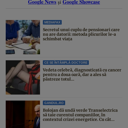
Google News
Google Showcase
și
MEDIAFAX
Secretul unui cuplu de pensionari care
nu are datorii: metoda plicurilor le-a
schimbat viața
CE SE ÎNTÂMPLĂ DOCTORE
Vedeta celebră, diagnosticată cu cancer
pentru a doua oară, dar a ales să
păstreze totul...
GANDUL.RO
Bolojan dă undă verde Transelectrica
să taie curentul companiilor, în
contextul crizei energetice. Cu cât...