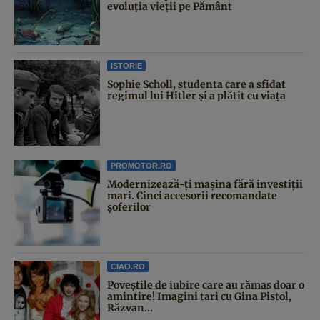
evoluția vieții pe Pământ
ISTORIE
Sophie Scholl, studenta care a sfidat
regimul lui Hitler și a plătit cu viața
PROMOTOR.RO
Modernizează-ți mașina fără investiții
mari. Cinci accesorii recomandate
șoferilor
CIAO.RO
Poveştile de iubire care au rămas doar o
amintire! Imagini tari cu Gina Pistol,
Răzvan...