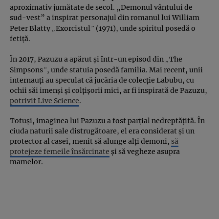
aproximativ jumătate de secol. „Demonul vântului de
sud-vest” a inspirat personajul din romanul lui William
„
”
Peter Blatty
Exorcistul
(1971), unde spiritul posedă o
fetiță.
„
În 2017, Pazuzu a apărut și într-un episod din
The
”
Simpsons
, unde statuia posedă familia. Mai recent, unii
internauți au speculat că jucăria de colecție Labubu, cu
ochii săi imenși și colțișorii mici, ar fi inspirată de Pazuzu,
potrivit Live Science
.
Totuși, imaginea lui Pazuzu a fost parțial nedreptățită. În
ciuda naturii sale distrugătoare, el era considerat și un
protector al casei, menit să alunge alți demoni,
să
protejeze femeile însărcinate
și să vegheze asupra
mamelor.