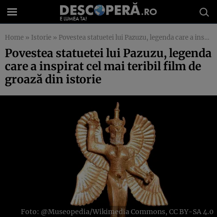
Home
»
Istorie
»
Povestea statuetei lui Pazuzu, legenda care a inspirat cel mai teribil film de groază din istorie
Povestea statuetei lui Pazuzu, legenda
care a inspirat cel mai teribil film de
groază din istorie
Foto: @Museopedia/Wikimedia Commons, CC BY-SA 4.0