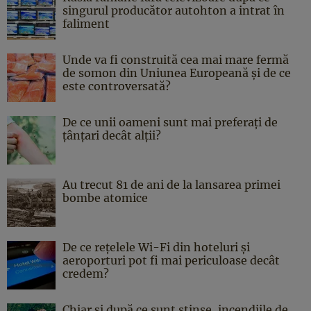
singurul producător autohton a intrat în
faliment
Unde va fi construită cea mai mare fermă
de somon din Uniunea Europeană și de ce
este controversată?
De ce unii oameni sunt mai preferați de
țânțari decât alții?
Au trecut 81 de ani de la lansarea primei
bombe atomice
De ce rețelele Wi-Fi din hoteluri și
aeroporturi pot fi mai periculoase decât
credem?
Chiar și după ce sunt stinse, incendiile de