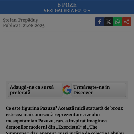
6 POZE
VEZI GALERIA FOTO »
Ștefan Trepăduș
Publicat: 21.08.2025
Adaugă-ne ca sursă
Urmărește-ne in
preferată
Discover
Ce este figurina Pazuzu? Această mică statuetă de bronz
este cea mai cunoscută reprezentare a zeului
mesopotamian Pazuzu, care a inspirat imaginea
„
”
„
demonilor moderni din
Exorcistul
și
The
”,
Simpsons
dar, aparent, nu și jucăria de colecție Labubu.