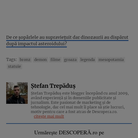
De ce șopârlele au supraviețuit dar dinozaurii au dispărut
după impactul asteroidului?
Tags:
bronz
demon
filme
groaza
legenda
mesopotamia
statuie
Ștefan Trepăduș
Ștefan Trepăduș este blogger începând cu anul 2009,
având experiență și în domeniile publicitate și
jurnalism. Este pasionat de marketing și de
tehnologie, dar cel mai mult îi place să știe lucruri,
motiv pentru care a fost atras de Descopera.ro.
citește mai mult
Urmărește DESCOPERĂ.ro pe