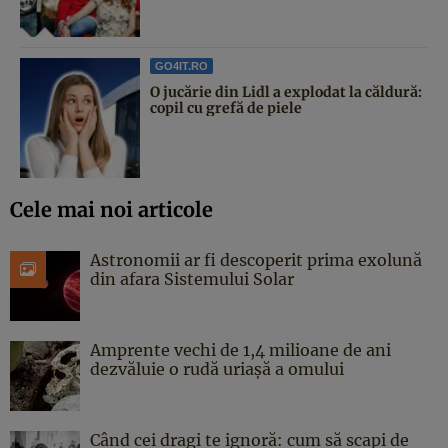
GO4IT.RO
O jucărie din Lidl a explodat la căldură:
copil cu grefă de piele
Cele mai noi articole
Astronomii ar fi descoperit prima exolună
din afara Sistemului Solar
Amprente vechi de 1,4 milioane de ani
dezvăluie o rudă uriașă a omului
Când cei dragi te ignoră: cum să scapi de