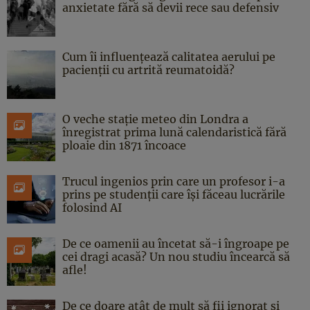
anxietate fără să devii rece sau defensiv
Cum îi influențează calitatea aerului pe
pacienții cu artrită reumatoidă?
O veche stație meteo din Londra a
înregistrat prima lună calendaristică fără
ploaie din 1871 încoace
Trucul ingenios prin care un profesor i-a
prins pe studenții care își făceau lucrările
folosind AI
De ce oamenii au încetat să-i îngroape pe
cei dragi acasă? Un nou studiu încearcă să
afle!
De ce doare atât de mult să fii ignorat și