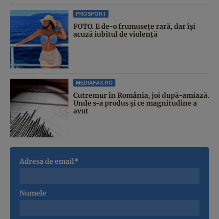
PROSPORT
FOTO. E de-o frumusețe rară, dar își
acuză iubitul de violență
MEDIAFAX.RO
Cutremur în România, joi după-amiază.
Unde s-a produs și ce magnitudine a
avut
Adresa de email*
Numele