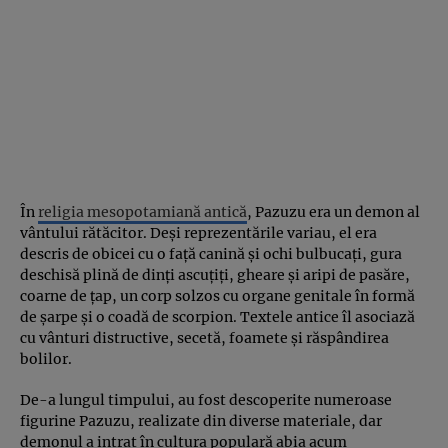
În
religia mesopotamiană antică
, Pazuzu era un demon al
vântului rătăcitor. Deși reprezentările variau, el era
descris de obicei cu o față canină și ochi bulbucați, gura
deschisă plină de dinți ascuțiți, gheare și aripi de pasăre,
coarne de țap, un corp solzos cu organe genitale în formă
de șarpe și o coadă de scorpion. Textele antice îl asociază
cu vânturi distructive, secetă, foamete și răspândirea
bolilor.
De-a lungul timpului, au fost descoperite numeroase
figurine Pazuzu, realizate din diverse materiale, dar
demonul a intrat în cultura populară abia acum