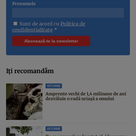
Prenumele
Sunt de acord cu
Politica de
confidentialitate
*
Iți recomandăm
ISTORIE
Amprente vechi de 1,4 milioane de ani
dezvăluie o rudă uriașă a omului
ISTORIE