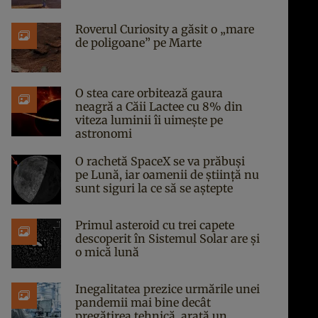
Roverul Curiosity a găsit o „mare
de poligoane” pe Marte
O stea care orbitează gaura
neagră a Căii Lactee cu 8% din
viteza luminii îi uimește pe
astronomi
O rachetă SpaceX se va prăbuși
pe Lună, iar oamenii de știință nu
sunt siguri la ce să se aștepte
Primul asteroid cu trei capete
descoperit în Sistemul Solar are și
o mică lună
Inegalitatea prezice urmările unei
pandemii mai bine decât
pregătirea tehnică, arată un