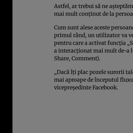
Astfel, ar trebui să ne aşteptă
mai mult conţinut de la persoa
Cum sunt alese aceste persoane?
primul rând, un utilizator va v
pentru care a activat funcţia „Se
a interacţionat mai mult de-a l
Share, Comment).
„Dacă îţi plac pozele surorii t
mai aproape de începutul fluxu
vicepreşedinte Facebook.