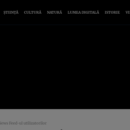
ȘTIINȚĂ
CULTURĂ
NATURĂ
LUMEA DIGITALĂ
ISTORIE
V
ews Feed-ul utilizatorilor