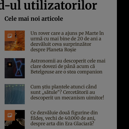
-ul utilizatorilor
Cele mai noi articole
Un rover care a ajuns pe Marte în
urmă cu mai bine de 20 de ani a
dezvăluit ceva surprinzător
despre Planeta Roșie
Astronomii au descoperit cele mai
clare dovezi de până acum că
Betelgeuse are o stea companion
Cum știu plantele atunci când
sunt „sătule”? Cercetătorii au
descoperit un mecanism uimitor!
Ce dezvăluie două figurine din
fildeș, vechi de 40.000 de ani,
despre arta din Era Glaciară?