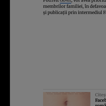
Potrivit
Go4it
, vor avea priorit
membrilor familiei, în defavoa
şi publicaţii prin intermediul
Citeş
Faceb
româ