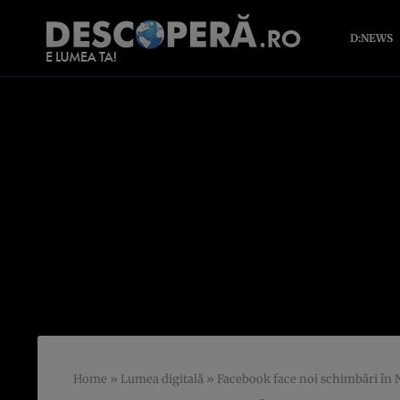
D:NEWS
Home
»
Lumea digitală
»
Facebook face noi schimbări în N