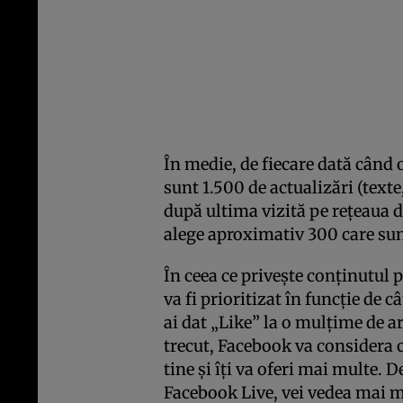
În medie, de fiecare dată când 
sunt 1.500 de actualizări (texte
după ultima vizită pe reţeaua d
alege aproximativ 300 care sun
În ceea ce priveşte conţinutul p
va fi prioritizat în funcţie de c
ai dat „Like” la o mulţime de a
trecut, Facebook va considera 
tine şi îţi va oferi mai multe. D
Facebook Live, vei vedea mai m