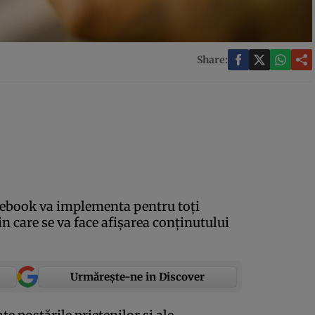
Share:
ebook va implementa pentru toţi
in care se va face afişarea conţinutului
Urmărește-ne in Discover