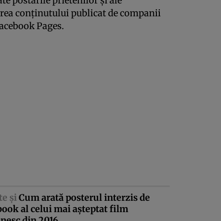
ate postările prietenilor şi ale
rea conţinutului publicat de companii
 Facebook Pages.
te şi
Cum arată posterul interzis de
ook al celui mai aşteptat film
nesc din 2016