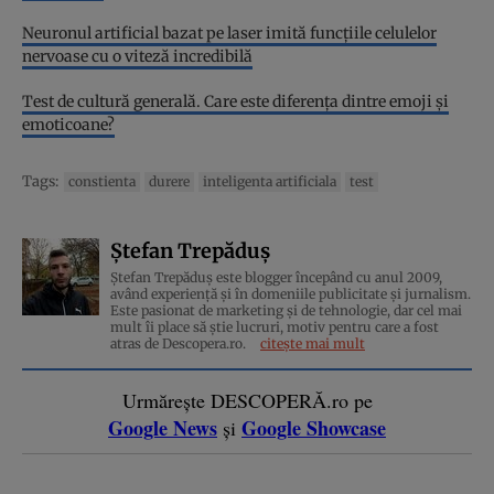
Neuronul artificial bazat pe laser imită funcțiile celulelor
nervoase cu o viteză incredibilă
Test de cultură generală. Care este diferența dintre emoji și
emoticoane?
Tags:
constienta
durere
inteligenta artificiala
test
Ștefan Trepăduș
Ștefan Trepăduș este blogger începând cu anul 2009,
având experiență și în domeniile publicitate și jurnalism.
Este pasionat de marketing și de tehnologie, dar cel mai
mult îi place să știe lucruri, motiv pentru care a fost
atras de Descopera.ro.
citește mai mult
Urmărește DESCOPERĂ.ro pe
Google News
Google Showcase
și