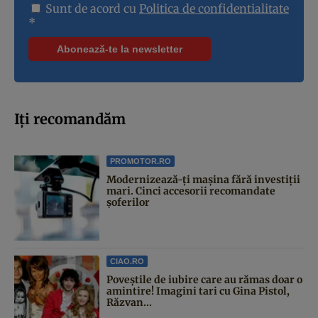
Sunt de acord cu
Politica de confidentialitate
*
Iți recomandăm
PROMOTOR.RO
Modernizează-ți mașina fără investiții
mari. Cinci accesorii recomandate
șoferilor
CIAO.RO
Poveştile de iubire care au rămas doar o
amintire! Imagini tari cu Gina Pistol,
Răzvan...