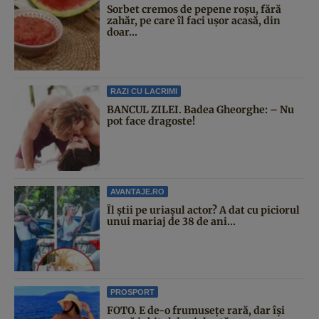
Sorbet cremos de pepene roșu, fără
zahăr, pe care îl faci ușor acasă, din
doar...
RAZI CU LACRIMI
BANCUL ZILEI. Badea Gheorghe: – Nu
pot face dragoste!
AVANTAJE.RO
Îl știi pe uriașul actor? A dat cu piciorul
unui mariaj de 38 de ani...
PROSPORT
FOTO. E de-o frumusețe rară, dar își