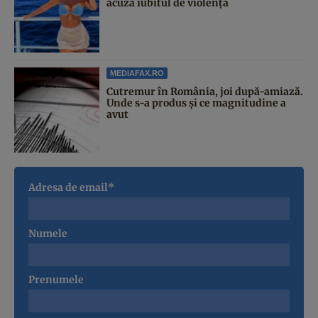
acuză iubitul de violență
MEDIAFAX.RO
Cutremur în România, joi după-amiază.
Unde s-a produs și ce magnitudine a
avut
Adresa de email*
Numele
Prenumele