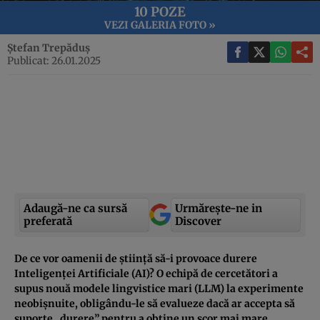
10 POZE
VEZI GALERIA FOTO »
Ștefan Trepăduș
Publicat: 26.01.2025
Adaugă-ne ca sursă
Urmărește-ne in
preferată
Discover
De ce vor oamenii de știință să-i provoace durere
Inteligenței Artificiale (AI)? O echipă de cercetători a
supus nouă modele lingvistice mari (LLM) la experimente
neobișnuite, obligându-le să evalueze dacă ar accepta să
suporte „durere” pentru a obține un scor mai mare.