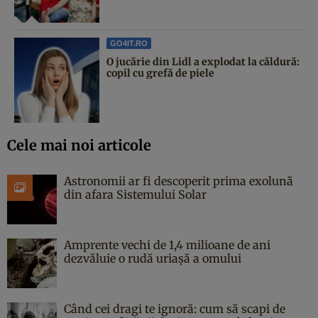
GO4IT.RO
O jucărie din Lidl a explodat la căldură:
copil cu grefă de piele
Cele mai noi articole
Astronomii ar fi descoperit prima exolună
din afara Sistemului Solar
Amprente vechi de 1,4 milioane de ani
dezvăluie o rudă uriașă a omului
Când cei dragi te ignoră: cum să scapi de