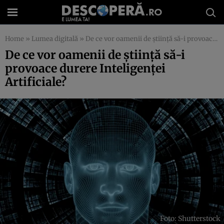
Home
»
Lumea digitală
»
De ce vor oamenii de știință să-i provoace durere Inteligenței Artificiale?
De ce vor oamenii de știință să-i
provoace durere Inteligenței
Artificiale?
Foto: Shutterstock