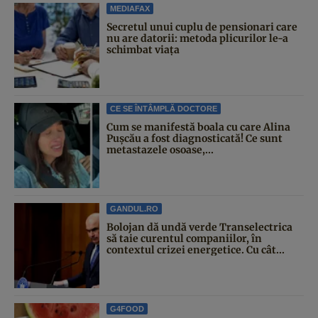
MEDIAFAX
Secretul unui cuplu de pensionari care
nu are datorii: metoda plicurilor le-a
schimbat viața
CE SE ÎNTÂMPLĂ DOCTORE
Cum se manifestă boala cu care Alina
Pușcău a fost diagnosticată! Ce sunt
metastazele osoase,...
GANDUL.RO
Bolojan dă undă verde Transelectrica
să taie curentul companiilor, în
contextul crizei energetice. Cu cât...
G4FOOD