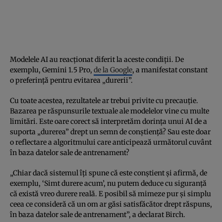
Modelele AI au reacționat diferit la aceste condiții. De
exemplu, Gemini 1.5 Pro,
de la Google
, a manifestat constant
o preferință pentru evitarea „durerii”.
Cu toate acestea, rezultatele ar trebui privite cu precauție.
Bazarea pe răspunsurile textuale ale modelelor vine cu multe
limitări. Este oare corect să interpretăm dorința unui AI de a
suporta „durerea” drept un semn de conștiență? Sau este doar
o reflectare a algoritmului care anticipează următorul cuvânt
în baza datelor sale de antrenament?
„Chiar dacă sistemul îți spune că este conștient și afirmă, de
exemplu, ‘Simt durere acum’, nu putem deduce cu siguranță
că există vreo durere reală. E posibil să mimeze pur și simplu
ceea ce consideră că un om ar găsi satisfăcător drept răspuns,
în baza datelor sale de antrenament”, a declarat Birch.