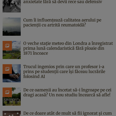
anxietate fără să devii rece sau defensiv
Cum îi influențează calitatea aerului pe
pacienții cu artrită reumatoidă?
O veche stație meteo din Londra a înregistrat
prima lună calendaristică fără ploaie din
1871 încoace
Trucul ingenios prin care un profesor i-a
prins pe studenții care își făceau lucrările
folosind AI
De ce oamenii au încetat să-i îngroape pe cei
dragi acasă? Un nou studiu încearcă să afle!
De ce doare atât de mult să fii ignorat și cum