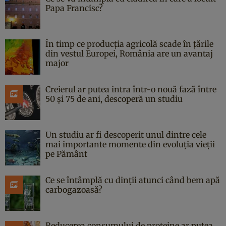
Papa Francisc?
În timp ce producția agricolă scade în țările
din vestul Europei, România are un avantaj
major
Creierul ar putea intra într-o nouă fază între
50 și 75 de ani, descoperă un studiu
Un studiu ar fi descoperit unul dintre cele
mai importante momente din evoluția vieții
pe Pământ
Ce se întâmplă cu dinții atunci când bem apă
carbogazoasă?
Reducerea consumului de proteine ar putea