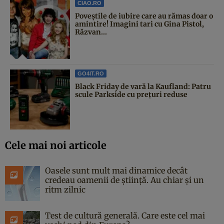
CIAO.RO
Poveştile de iubire care au rămas doar o
amintire! Imagini tari cu Gina Pistol,
Răzvan...
GO4IT.RO
Black Friday de vară la Kaufland: Patru
scule Parkside cu prețuri reduse
Cele mai noi articole
Oasele sunt mult mai dinamice decât
credeau oamenii de știință. Au chiar și un
ritm zilnic
Test de cultură generală. Care este cel mai