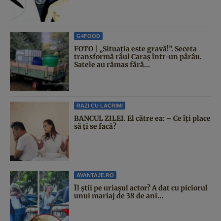
G4FOOD
FOTO | „Situația este gravă!”. Seceta
transformă râul Caraș într-un pârâu.
Satele au rămas fără...
RAZI CU LACRIMI
BANCUL ZILEI. El către ea: – Ce îți place
să ți se facă?
AVANTAJE.RO
Îl știi pe uriașul actor? A dat cu piciorul
unui mariaj de 38 de ani...