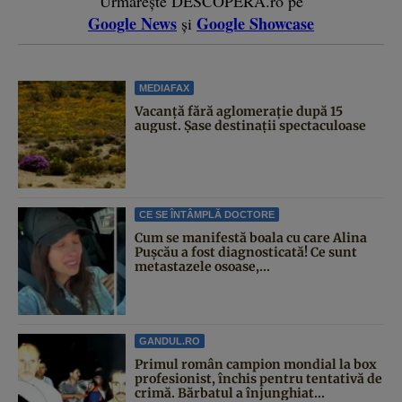
Urmărește DESCOPERĂ.ro pe
Google News
Google Showcase
și
MEDIAFAX
Vacanță fără aglomerație după 15
august. Șase destinații spectaculoase
CE SE ÎNTÂMPLĂ DOCTORE
Cum se manifestă boala cu care Alina
Pușcău a fost diagnosticată! Ce sunt
metastazele osoase,...
GANDUL.RO
Primul român campion mondial la box
profesionist, închis pentru tentativă de
crimă. Bărbatul a înjunghiat...