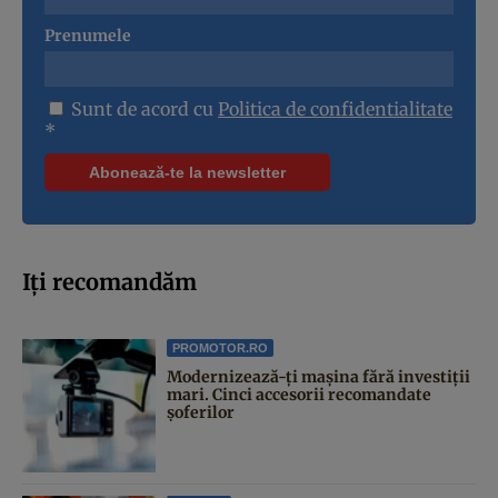
Prenumele
Sunt de acord cu
Politica de confidentialitate
*
Iți recomandăm
PROMOTOR.RO
Modernizează-ți mașina fără investiții
mari. Cinci accesorii recomandate
șoferilor