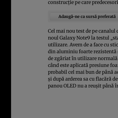
construcţie pe care predecesori
Adaugă-ne ca sursă preferată
Cel mai nou test de pe canalu
noul Galaxy Note9 la testul „st
utilizare. Avem de a face cu sti
din aluminiu foarte rezistentă 
de zgâriat în utilizare normală
când este aplicată presiune fo
probabil cel mai bun de până a
şi după arderea sa cu flacără d
panou OLED nu a reuşit până î