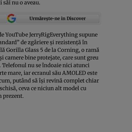
i săi nu o aveau.
Urmărește-ne in Discover
l de YouTube JerryRigEverything supune
andard” de zgâriere şi rezistenţă în
clă Gorilla Glass 5 de la Corning, o ramă
şi camere bine protejate, care sunt greu
. Telefonul nu se îndoaie nici atunci
arte mare, iar ecranul său AMOLED este
cum, putând să îşi revină complet chiar
eschisă, ceva ce niciun alt model cu
n prezent.