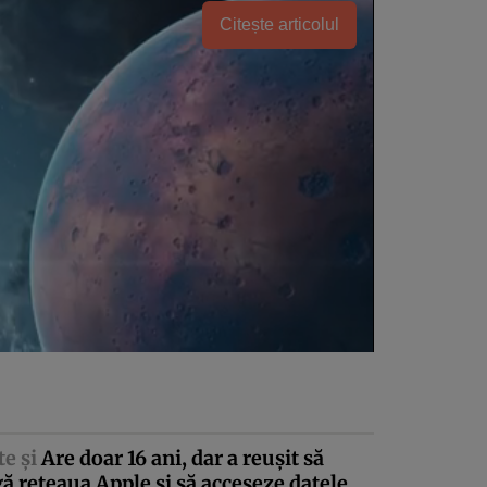
Citește articolul
te şi
Are doar 16 ani, dar a reuşit să
ă reţeaua Apple şi să acceseze datele