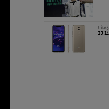
Citeş
20 Li