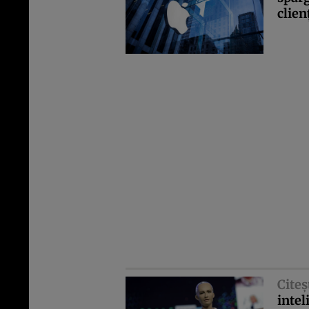
clien
Citeş
intel