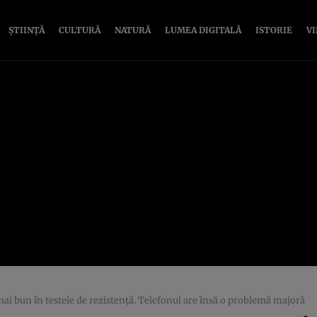
ȘTIINȚĂ
CULTURĂ
NATURĂ
LUMEA DIGITALĂ
ISTORIE
V
i bun în testele de rezistenţă. Telefonul are însă o problemă majoră