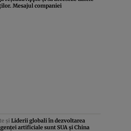
ţilor. Mesajul companiei
te şi
Liderii globali în dezvoltarea
igenţei artificiale sunt SUA şi China