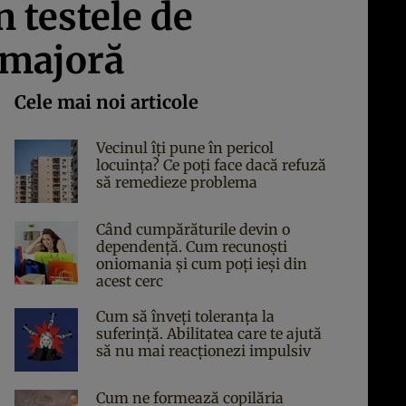
 testele de
 majoră
Cele mai noi articole
Vecinul îți pune în pericol
locuința? Ce poți face dacă refuză
să remedieze problema
Când cumpărăturile devin o
dependență. Cum recunoști
oniomania și cum poți ieși din
acest cerc
Cum să înveți toleranța la
suferință. Abilitatea care te ajută
să nu mai reacționezi impulsiv
Cum ne formează copilăria