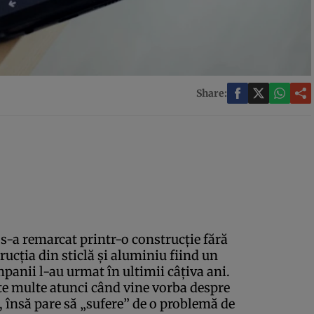
Share:
s-a remarcat printr-o construcţie fără
rucţia din sticlă şi aluminiu fiind un
panii l-au urmat în ultimii câţiva ani.
e multe atunci când vine vorba despre
i, însă pare să „sufere” de o problemă de