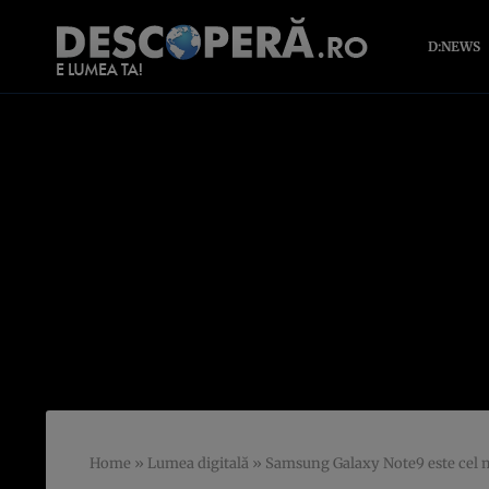
D:NEWS
Home
»
Lumea digitală
»
Samsung Galaxy Note9 este cel ma