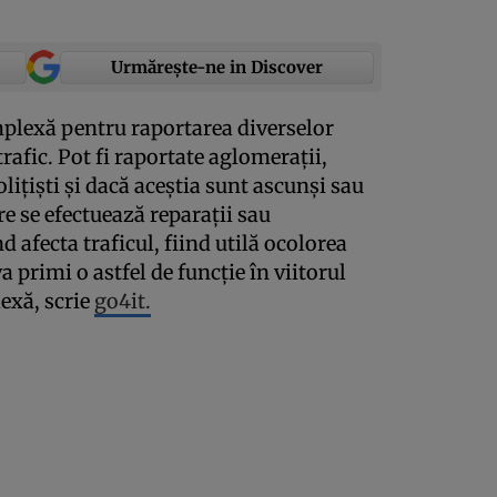
Urmărește-ne in Discover
mplexă pentru raportarea diverselor
rafic. Pot fi raportate aglomeraţii,
liţişti şi dacă aceştia sunt ascunşi sau
are se efectuează reparaţii sau
d afecta traficul, fiind utilă ocolorea
a primi o astfel de funcţie în viitorul
exă, scrie
go4it.