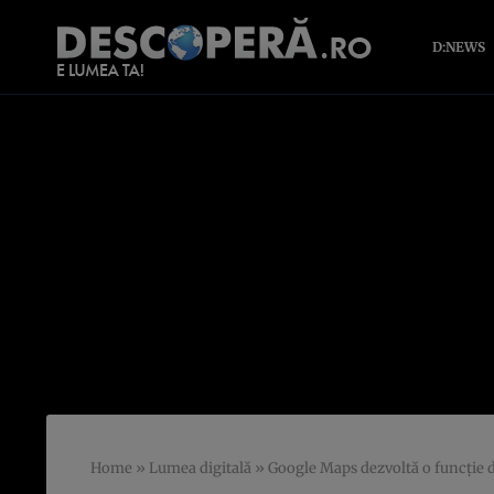
D:NEWS
Home
»
Lumea digitală
»
Google Maps dezvoltă o funcţie d