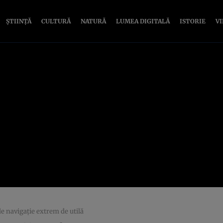
ȘTIINȚĂ
CULTURĂ
NATURĂ
LUMEA DIGITALĂ
ISTORIE
V
e navigaţie extrem de utilă