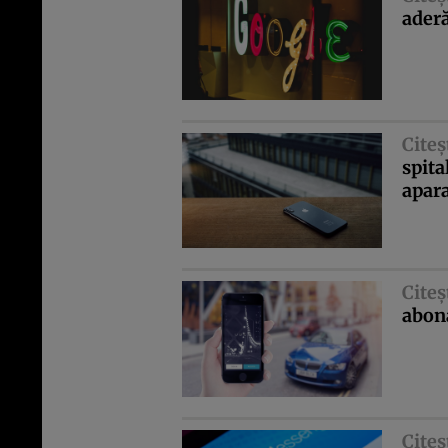
aderă
Citeş
spita
apar
Citeş
abona
Citeş