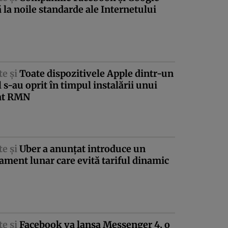
 la noile standarde ale Internetului
te şi
Toate dispozitivele Apple dintr-un
l s-au oprit în timpul instalării unui
at RMN
te şi
Uber a anunţat introduce un
ment lunar care evită tariful dinamic
te şi
Facebook va lansa Messenger 4, o