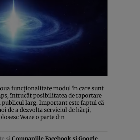
noua funcţionalitate modul în care sunt
ps, întrucât posibilitatea de raportare
 publicul larg. Important este faptul că
i de a dezvolta serviciul de hărţi,
folosesc Waze o parte din
te şi
Companiile Facebook şi Google