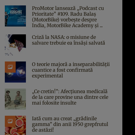
ProMotor lansează „Podcast cu
Prioritate” #109. Radu Balaș
(MotorBike) vorbește despre
India, MotorBike Academy și ...
Criză la NASA: o misiune de
salvare trebuie ea însăși salvată
O teorie majoră a inseparabilității
cuantice a fost confirmată
experimental
„Ce cretin!”: Afecțiunea medicală
de la care provine una dintre cele
mai folosite insulte
Iată cum au creat „grădinile
gamma” din anii 1950 grepfrutul
de astăzi!