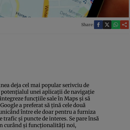
Share:
inea deja cel mai popular serivciu de
potenţialul unei aplicaţii de navigaţie
integreze funcţiile sale în Maps şi să
 Google a preferat să ţină cele două
unicând între ele doar pentru a furniza
 trafic şi puncte de interes. Se pare însă
 curând şi funcţionalităţi noi,