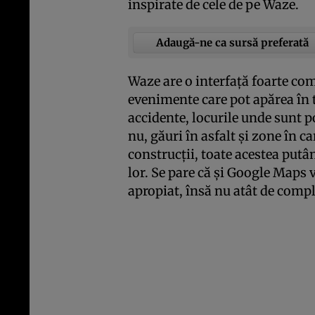
inspirate de cele de pe Waze.
Adaugă-ne ca sursă preferată
Waze are o interfaţă foarte co
evenimente care pot apărea în t
accidente, locurile unde sunt po
nu, găuri în asfalt şi zone în c
construcţii, toate acestea putân
lor. Se pare că şi Google Maps v
apropiat, însă nu atât de compl