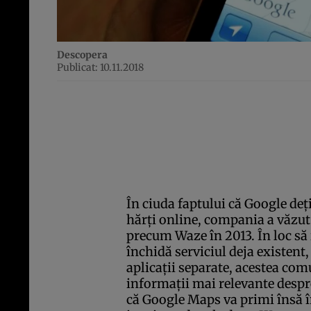
Descopera
Publicat: 10.11.2018
În ciuda faptului că Google deţ
hărţi online, compania a văzut 
precum Waze în 2013. În loc să 
închidă serviciul deja existent,
aplicaţii separate, acestea com
informaţii mai relevante despre
că Google Maps va primi însă în