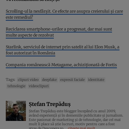
Scrolling-ul la nesfârșit. Ce efecte are asupra creierului și care
este remediul?
Reciclarea smartphone-urilor a progresat, dar mai sunt
multe aspecte de rezolvat
Starlink, serviciul de internet prin satelit al lui Elon Musk, a
fost autorizat în România
Compania românească Metagame, achiziționată de Fortis
Tags:
clipuri video
deepfake
expresii faciale
identitate
tehnologie
videoclipuri
Ștefan Trepăduș
Ștefan Trepăduș este blogger începând cu anul 2009,
având experiență și în domeniile publicitate și jurnalism.
Este pasionat de marketing și de tehnologie, dar cel mai
mult îi place să știe lucruri, motiv pentru care a fost
atras de Descopera.ro.
citește mai mult