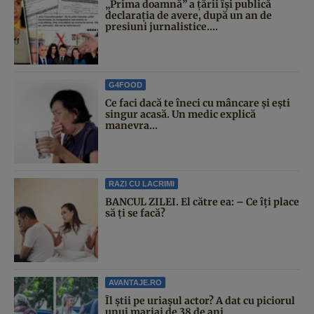
„Prima doamnă” a țării își publică
declarația de avere, după un an de
presiuni jurnalistice....
G4FOOD
Ce faci dacă te îneci cu mâncare și ești
singur acasă. Un medic explică
manevra...
RAZI CU LACRIMI
BANCUL ZILEI. El către ea: – Ce îți place
să ți se facă?
AVANTAJE.RO
Îl știi pe uriașul actor? A dat cu piciorul
unui mariaj de 38 de ani...