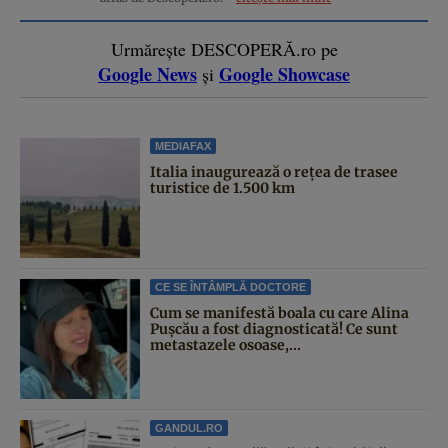
Urmărește DESCOPERĂ.ro pe
Google News
Google Showcase
și
MEDIAFAX
Italia inaugurează o rețea de trasee
turistice de 1.500 km
CE SE ÎNTÂMPLĂ DOCTORE
Cum se manifestă boala cu care Alina
Pușcău a fost diagnosticată! Ce sunt
metastazele osoase,...
GANDUL.RO