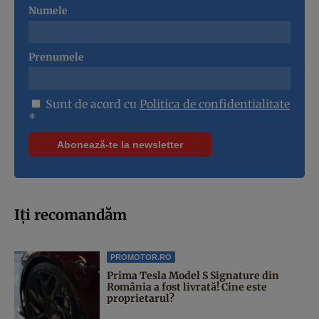
Numele
Prenumele
Sunt de acord cu
Politica de confidentialitate
*
Iți recomandăm
PROMOTOR.RO
Prima Tesla Model S Signature din
România a fost livrată! Cine este
proprietarul?