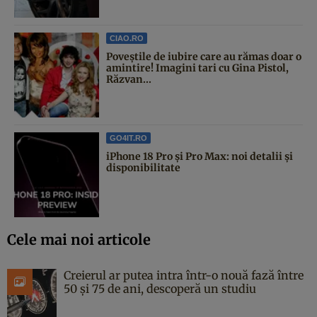
CIAO.RO
Poveştile de iubire care au rămas doar o
amintire! Imagini tari cu Gina Pistol,
Răzvan...
GO4IT.RO
iPhone 18 Pro și Pro Max: noi detalii și
disponibilitate
Cele mai noi articole
Creierul ar putea intra într-o nouă fază între
50 și 75 de ani, descoperă un studiu