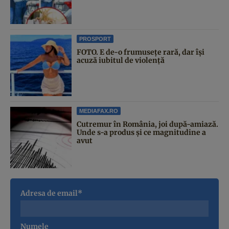
PROSPORT
FOTO. E de-o frumusețe rară, dar își
acuză iubitul de violență
MEDIAFAX.RO
Cutremur în România, joi după-amiază.
Unde s-a produs și ce magnitudine a
avut
Adresa de email*
Numele