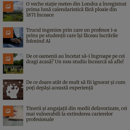
O veche stație meteo din Londra a înregistrat
prima lună calendaristică fără ploaie din
1871 încoace
Trucul ingenios prin care un profesor i-a
prins pe studenții care își făceau lucrările
folosind AI
De ce oamenii au încetat să-i îngroape pe cei
dragi acasă? Un nou studiu încearcă să afle!
De ce doare atât de mult să fii ignorat și cum
poți depăși această experiență
Tinerii și angajații din medii defavorizate, cei
mai vulnerabili la extinderea carierelor
profesionale