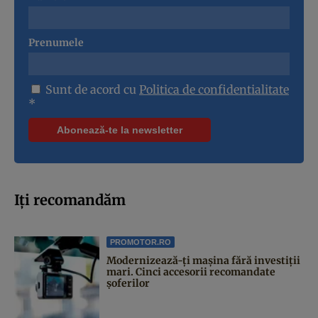
Prenumele
Sunt de acord cu
Politica de confidentialitate
*
Iți recomandăm
PROMOTOR.RO
Modernizează-ți mașina fără investiții
mari. Cinci accesorii recomandate
șoferilor