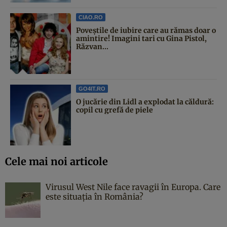
CIAO.RO
Poveştile de iubire care au rămas doar o
amintire! Imagini tari cu Gina Pistol,
Răzvan...
GO4IT.RO
O jucărie din Lidl a explodat la căldură:
copil cu grefă de piele
Cele mai noi articole
Virusul West Nile face ravagii în Europa. Care
este situația în România?