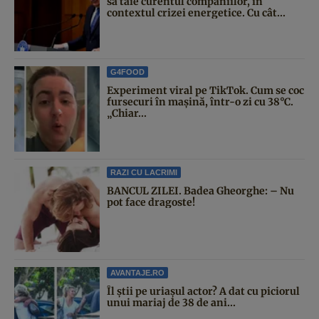
să taie curentul companiilor, în
contextul crizei energetice. Cu cât...
G4FOOD
Experiment viral pe TikTok. Cum se coc
fursecuri în mașină, într-o zi cu 38°C.
„Chiar...
RAZI CU LACRIMI
BANCUL ZILEI. Badea Gheorghe: – Nu
pot face dragoste!
AVANTAJE.RO
Îl știi pe uriașul actor? A dat cu piciorul
unui mariaj de 38 de ani...