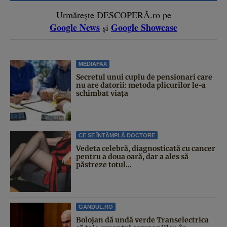
Urmărește DESCOPERĂ.ro pe
Google News
Google Showcase
și
MEDIAFAX
Secretul unui cuplu de pensionari care
nu are datorii: metoda plicurilor le-a
schimbat viața
CE SE ÎNTÂMPLĂ DOCTORE
Vedeta celebră, diagnosticată cu cancer
pentru a doua oară, dar a ales să
păstreze totul...
GANDUL.RO
Bolojan dă undă verde Transelectrica