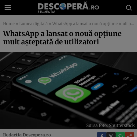
Home
»
Lumea digitală
»
WhatsApp a lansat o nouă opţiune mult aşteptată de utilizatori
WhatsApp a lansat o nouă opţiune
mult aşteptată de utilizatori
Sursa foto: Shutterstock
Redactia Descopera.ro