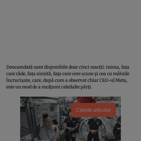
Deocamdată sunt disponibile doar cinci reacții: inima, fața
care râde, fața uimită, fața care cere scuze și cea cu mâinile
încrucișate, care, după cum a observat chiar CEO-ul Meta,
este un mod de a mulțumi celeilalte părți.
Citește articolul