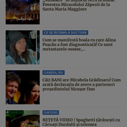
Povestea Miracolului Zăpezii de la
Santa Maria Maggiore
CE SE ÎNTÂMPLĂ DOCTORE
Cum se manifestă boala cu care Alina
Pușcău a fost diagnosticată! Ce sunt
metastazele osoase,...
GANDUL.RO
Câți BANI are Mirabela Grădinaru! Cum
arată declarația de avere a parteneri
președintelui Nicușor Dan
G4FOOD
REȚETĂ VIDEO | Spaghetti țărănești cu
Cârnați Durdulii și telemea