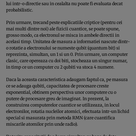
lui intr-o directie sau in cealalta nu poate fi evaluata decat
probabilistic.
Prin urmare, trecand peste explicatiile criptice (pentru cei
mai multi dintre noi) ale fizicii cuantice, se poate spune,
grosso modo, ca electronul se misca in ambele directii in
acelasi timp. Unitatea de masura a informatiei nascute dintr-
o rotatie a electronului se numeste qubit (quantum bit) si
reprezinta, simultan, un 1 si un 0. Prin urmare, un computer
clasic, care opereaza cu doi biti, stocheaza un singur numar,
in timp ce un computer cu 2 qubiti va stoca 4 numere.
Daca la aceasta caracteristica adaugam faptul ca, pe masura
ce se adauga qubiti, capacitatea de procesare creste
exponential, obtinem perspectiva unor computere cu o
putere de procesare greu de imaginat. In prezent, la
construirea computerelor cuantice se utilizeaza, in locul
electronilor, rotatia nucleilor atomici, efectuata intr-un lichid
special si masurata prin metoda RMN (care cuantifica
miscarile atomilor prin unde radio).