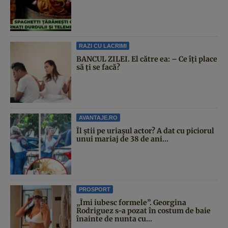
RAZI CU LACRIMI
BANCUL ZILEI. El către ea: – Ce îți place
să ți se facă?
AVANTAJE.RO
Îl știi pe uriașul actor? A dat cu piciorul
unui mariaj de 38 de ani...
PROSPORT
„Îmi iubesc formele”. Georgina
Rodriguez s-a pozat în costum de baie
înainte de nunta cu...