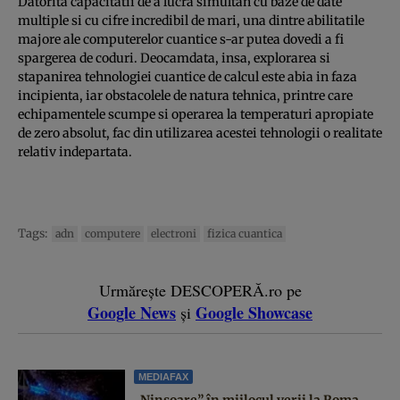
Datorita capacitatii de a lucra simultan cu baze de date
multiple si cu cifre incredibil de mari, una dintre abilitatile
majore ale computerelor cuantice s-ar putea dovedi a fi
spargerea de coduri. Deocamdata, insa, explorarea si
stapanirea tehnologiei cuantice de calcul este abia in faza
incipienta, iar obstacolele de natura tehnica, printre care
echipamentele scumpe si operarea la temperaturi apropiate
de zero absolut, fac din utilizarea acestei tehnologii o realitate
relativ indepartata.
Tags:
adn
computere
electroni
fizica cuantica
Urmărește DESCOPERĂ.ro pe
Google News
Google Showcase
și
MEDIAFAX
„Ninsoare” în mijlocul verii la Roma.