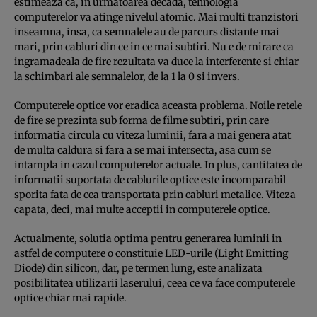
estimeaza ca, in urmatoarea decada, tehnologia
computerelor va atinge nivelul atomic. Mai multi tranzistori
inseamna, insa, ca semnalele au de parcurs distante mai
mari, prin cabluri din ce in ce mai subtiri. Nu e de mirare ca
ingramadeala de fire rezultata va duce la interferente si chiar
la schimbari ale semnalelor, de la 1 la 0 si invers.
Computerele optice vor eradica aceasta problema. Noile retele
de fire se prezinta sub forma de filme subtiri, prin care
informatia circula cu viteza luminii, fara a mai genera atat
de multa caldura si fara a se mai intersecta, asa cum se
intampla in cazul computerelor actuale. In plus, cantitatea de
informatii suportata de cablurile optice este incomparabil
sporita fata de cea transportata prin cabluri metalice. Viteza
capata, deci, mai multe acceptii in computerele optice.
Actualmente, solutia optima pentru generarea luminii in
astfel de computere o constituie LED-urile (Light Emitting
Diode) din silicon, dar, pe termen lung, este analizata
posibilitatea utilizarii laserului, ceea ce va face computerele
optice chiar mai rapide.