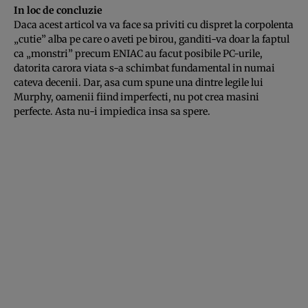
In loc de concluzie
Daca acest articol va va face sa priviti cu dispret la corpolenta
„cutie” alba pe care o aveti pe birou, ganditi-va doar la faptul
ca „monstri” precum ENIAC au facut posibile PC-urile,
datorita carora viata s-a schimbat fundamental in numai
cateva decenii. Dar, asa cum spune una dintre legile lui
Murphy, oamenii fiind imperfecti, nu pot crea masini
perfecte. Asta nu-i impiedica insa sa spere.