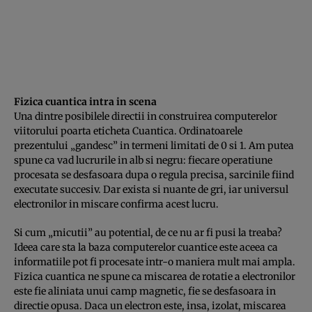
Fizica cuantica intra in scena
Una dintre posibilele directii in construirea computerelor
viitorului poarta eticheta Cuantica. Ordinatoarele
prezentului „gandesc” in termeni limitati de 0 si 1. Am putea
spune ca vad lucrurile in alb si negru: fiecare operatiune
procesata se desfasoara dupa o regula precisa, sarcinile fiind
executate succesiv. Dar exista si nuante de gri, iar universul
electronilor in miscare confirma acest lucru.
Si cum „micutii” au potential, de ce nu ar fi pusi la treaba?
Ideea care sta la baza computerelor cuantice este aceea ca
informatiile pot fi procesate intr-o maniera mult mai ampla.
Fizica cuantica ne spune ca miscarea de rotatie a electronilor
este fie aliniata unui camp magnetic, fie se desfasoara in
directie opusa. Daca un electron este, insa, izolat, miscarea