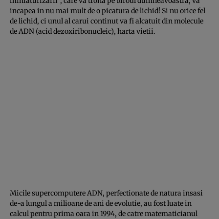
miniaturizarii”, care va trona pe biroul dumneavoastra, va
incapea in nu mai mult de o picatura de lichid! Si nu orice fel
de lichid, ci unul al carui continut va fi alcatuit din molecule
de ADN (acid dezoxiribo­nucleic), harta vietii.
Micile supercomputere ADN, perfectionate de natura insasi
de-a lungul a milioane de ani de evolutie, au fost luate in
calcul pentru prima oara in 1994, de catre matematicianul