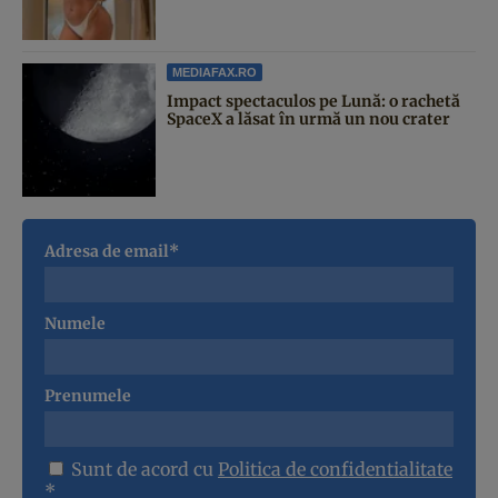
MEDIAFAX.RO
Impact spectaculos pe Lună: o rachetă
SpaceX a lăsat în urmă un nou crater
Adresa de email*
Numele
Prenumele
Sunt de acord cu
Politica de confidentialitate
*