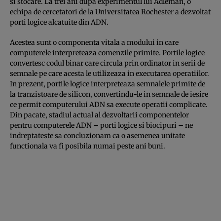
si stocare. La trei ani dupa experimentul lui Adleman, o
echipa de cercetatori de la Universitatea Rochester a dezvoltat
porti logice alcatuite din ADN.
Acestea sunt o componenta vitala a modului in care
computerele interpreteaza comenzile primite. Portile logice
convertesc codul binar care circula prin ordinator in serii de
semnale pe care acesta le utilizeaza in executarea operatiilor.
In prezent, portile logice interpreteaza semnalele primite de
la tranzistoare de silicon, convertindu-le in semnale de iesire
ce permit computerului ADN sa execute operatii complicate.
Din pacate, stadiul actual al dezvoltarii componentelor
pentru computerele ADN – porti logice si biocipuri – ne
indreptateste sa concluzionam ca o asemenea unitate
functionala va fi posibila numai peste ani buni.