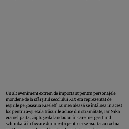
Un alt eveniment extrem de important pentru personajele
mondene de la sfârşitul secolului XIX era reprezentat de
ieşirile pe Şoseaua Kiseleff. Lumea aleasă se întâlnea în acest
loc pentru a-şi etala trăsurile aduse din străinătate, iar Nika
era nelipsită, căptuşeala landoului în care mergea fiind
schimbată în fiecare dimineaţă pentru a se asorta cu rochia