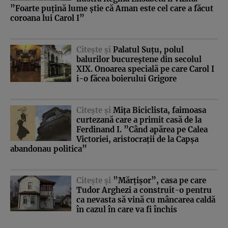
”Foarte puţină lume ştie că Aman este cel care a făcut
coroana lui Carol I”
Citeşte şi
Palatul Suţu, polul
balurilor bucureştene din secolul
XIX. Onoarea specială pe care Carol I
i-o făcea boierului Grigore
Citeşte şi
Miţa Biciclista, faimoasa
curtezană care a primit casă de la
Ferdinand I. ”Când apărea pe Calea
Victoriei, aristocraţii de la Capşa
abandonau politica”
Citeşte şi
”Mărţişor”, casa pe care
Tudor Arghezi a construit-o pentru
ca nevasta să vină cu mâncarea caldă
în cazul în care va fi închis