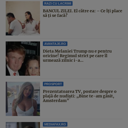
RAZI CU LACRIMI
BANCUL ZILEI. El către ea: – Ce îți place
să ți se facă?
AVANTAJE.RO
Dieta Melaniei Trump nu e pentru
oricine! Regimul strict pe care îl
urmează zilnic i-a...
PROSPORT
Prezentatoarea TV, postare despre o
plajă de nudiști: „Bine te-am găsit,
Amsterdam”
MEDIAFAX.RO