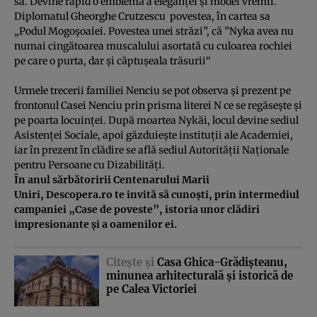
sa. Devine rapid o emblemă a eleganţei şi modei vremii.
Diplomatul Gheorghe Crutzescu povestea, în cartea sa
„Podul Mogoşoaiei. Povestea unei străzi”, că ”Nyka avea nu
numai cingătoarea muscalului asortată cu culoarea rochiei
pe care o purta, dar şi căptuşeala trăsurii“
Urmele trecerii familiei Nenciu se pot observa şi prezent pe
frontonul Casei Nenciu prin prisma literei N ce se regăseşte şi
pe poarta locuinţei. După moartea Nykăi, locul devine sediul
Asistenţei Sociale, apoi găzduieşte instituţii ale Academiei,
iar în prezent în clădire se află sediul Autorităţii Naţionale
pentru Persoane cu Dizabilităţi.
În anul sărbătoririi Centenarului Marii
Uniri, Descopera.ro te invită să cunoşti, prin intermediul
campaniei „
Case de poveste
”, istoria unor clădiri
impresionante şi a oamenilor ei.
Citeşte şi
Casa Ghica-Grădişteanu,
minunea arhitecturală şi istorică de
pe Calea Victoriei