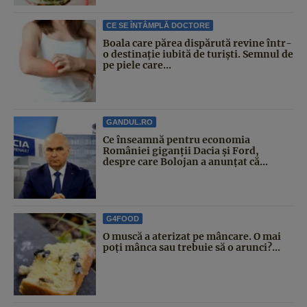
CE SE ÎNTÂMPLĂ DOCTORE
Boala care părea dispărută revine într-
o destinație iubită de turiști. Semnul de
pe piele care...
GANDUL.RO
Ce înseamnă pentru economia
României giganții Dacia și Ford,
despre care Bolojan a anunțat că...
G4FOOD
O muscă a aterizat pe mâncare. O mai
poți mânca sau trebuie să o arunci?...