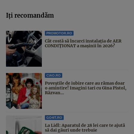
Iți recomandăm
PROMOTOR.RO
Cât costă să încarci instalația de AER
CONDIȚIONAT a mașinii în 2026?
CIAO.RO
Poveştile de iubire care au rămas doar
o amintire! Imagini tari cu Gina Pistol,
Răzvan...
GO4IT.RO
La Lidl: Aparatul de 28 lei care te ajută
să dai găuri unde trebuie