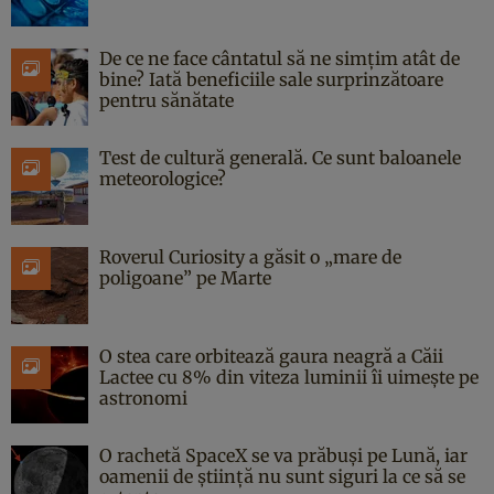
De ce ne face cântatul să ne simțim atât de
bine? Iată beneficiile sale surprinzătoare
pentru sănătate
Test de cultură generală. Ce sunt baloanele
meteorologice?
Roverul Curiosity a găsit o „mare de
poligoane” pe Marte
O stea care orbitează gaura neagră a Căii
Lactee cu 8% din viteza luminii îi uimește pe
astronomi
O rachetă SpaceX se va prăbuși pe Lună, iar
oamenii de știință nu sunt siguri la ce să se