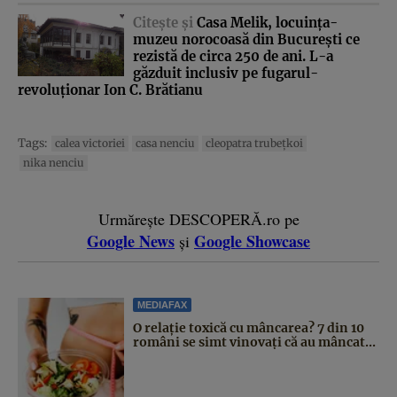
Citeşte şi
Casa Melik, locuinţa-
muzeu norocoasă din Bucureşti ce
rezistă de circa 250 de ani. L-a
găzduit inclusiv pe fugarul-
revoluţionar Ion C. Brătianu
Tags:
calea victoriei
casa nenciu
cleopatra trubeţkoi
nika nenciu
Urmărește DESCOPERĂ.ro pe
Google News
Google Showcase
și
MEDIAFAX
O relație toxică cu mâncarea? 7 din 10
români se simt vinovați că au mâncat...