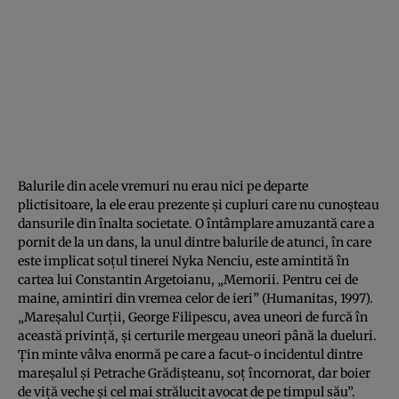
Balurile din acele vremuri nu erau nici pe departe
plictisitoare, la ele erau prezente şi cupluri care nu cunoşteau
dansurile din înalta societate. O întâmplare amuzantă care a
pornit de la un dans, la unul dintre balurile de atunci, în care
este implicat soţul tinerei Nyka Nenciu, este amintită în
cartea lui Constantin Argetoianu, „Memorii. Pentru cei de
maine, amintiri din vremea celor de ieri” (Humanitas, 1997).
„Mareşalul Curţii, George Filipescu, avea uneori de furcă în
această privinţă, şi certurile mergeau uneori până la dueluri.
Ţin minte vâlva enormă pe care a facut-o incidentul dintre
mareşalul şi Petrache Grădişteanu, soţ încornorat, dar boier
de viţă veche şi cel mai strălucit avocat de pe timpul său”.