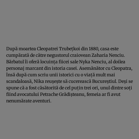
După moartea Cleopatrei Trubeţkoi din 1880, casa este
cumpărată de către negustorul craiovean Zaharia Nenciu.
Bărbatul îi oferă locuinţa fiicei sale Nyka Nenciu, al doilea
personaj marcant din istoria
casei
. Asemănător cu Cleopatra,
însă după cum scriu unii istorici cu o viaţă mult mai
scandaloasă, Nika reuşeşte să cucerească Bucureştiul. Deşi se
spune că a fost căsătorită de cel puţin trei ori, unul dintre soţi
fiind avocatului Petrache Grădişteanu, femeia ar fi avut
nenumărate aventuri.