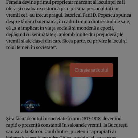
Femeia devine primul proprietar marcant al locuinţei ce îi
oferă şi o valoarea istorică prin prisma personalităţilor
vremii ce i-au trecut pragul. Istoricul Paul D. Popescu spunea
despre tânăra boieroaică, în cadrul unuia dintre studiile sale,
că „s-a implicat în viaţa socială şi mondenă a epocii,
depăşind cu seninătate şi aplomb multe din prejudecăţile
vremii şi ale clasei din care făcea parte, cu privire la locul şi
rolul femeii în societate“.
Citește articolul
Şi-a făcut debutul în societate în anii 1817-1818, devenind
rapid o prezenţă constantă în saloanele vremii, la Bucureşti
sau vara la
Băicoi
. Unul dintre „prietenii” apropiaţi ai
boieroaicei era Alexandru Ghica, unchiul ei, cu care se