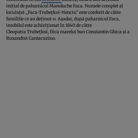
iniţial de paharnicul Manolache Faca. Numele complet al
locuinţei „Faca-Trubeţkoi-Nenciu” este conferit de către
familiile ce au deţinut-o. Aşadar, după paharnicul Faca,
imobilul este achiziţionat în 1840 de către
Cleopatra Trubeţkoi, fiica marelui ban Constantin Ghica şi a
Ruxandrei Cantacuzino.