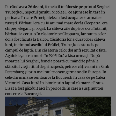
Pe când avea 26 de ani, femeia îl întâlneşte pe prinţul Serghei
Trubeţkoi, nepotul ţarului Nicolae I, ce ajunsese în ţară în
perioada în care Principatele au fost ocupate de armatele
ruseşti. Bărbatul era cu 10 ani mai mare decât Cleopatra, era
chipeş, elegant şi bogat. La câteva zile după ce s-au întâlnit,
bărbatul a cerut-o în căsătorie pe Cleopatra, iar nunta celor
doi a fost făcută la Băicoi. Căsătoria lor a durat doar câteva
luni, în timpul asediului Brăilei, Trubeţkoi este ucis pe
câmpul de luptă. Din căsătoria celor doi ar fi rezultat o fată,
Agafokleya, ce a murit în 1905 fără a lăsa urmaşi. După
moartea lui Serghei, femeia poartă cu mândrie până la
sfârşitul vieţii titlul de principesă, petrece câţiva ani în Sank
Petersburg şi prin mai multe oraşe germane din
Europa
. În
cele din urmă se reîntoarce la Bucureşti în casa de pe Calea
Victoriei. Casa intră în istorie prin faptul că marele
Franz
Liszt
a fost găzduit aici în perioada în care a susţinut trei
concerte la Bucureşti.