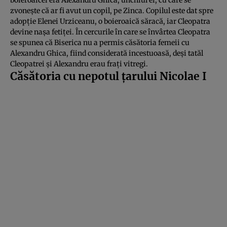
zvoneşte că ar fi avut un copil, pe Zinca. Copilul este dat spre
adopţie Elenei Urziceanu, o boieroaică săracă, iar Cleopatra
devine naşa fetiţei. În cercurile în care se învârtea Cleopatra
se spunea că Biserica nu a permis căsătoria femeii cu
Alexandru Ghica, fiind considerată incestuoasă, deşi tatăl
Cleopatrei şi Alexandru erau fraţi vitregi.
Căsătoria cu nepotul ţarului Nicolae I