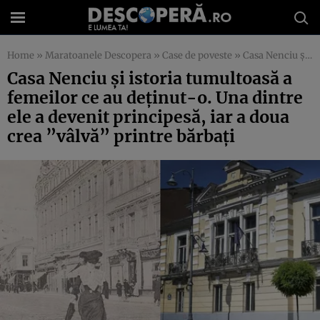
Home
»
Maratoanele Descopera
»
Case de poveste
»
Casa Nenciu şi istoria tumultoasă a femeilor ce au deţinut-o. Una dintre ele a devenit principesă, iar a doua crea ”vâlvă” printre bărbaţi
Casa Nenciu şi istoria tumultoasă a
femeilor ce au deţinut-o. Una dintre
ele a devenit principesă, iar a doua
crea ”vâlvă” printre bărbaţi