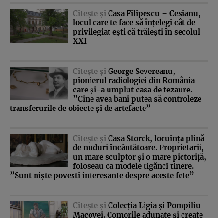
Citeşte şi
Casa Filipescu – Cesianu,
locul care te face să înţelegi cât de
privilegiat eşti că trăieşti în secolul
XXI
Citeşte şi
George Severeanu,
pionierul radiologiei din România
care şi-a umplut casa de tezaure.
”Cine avea bani putea să controleze
transferurile de obiecte şi de artefacte”
Citeşte şi
Casa Storck, locuinţa plină
de nuduri încântătoare. Proprietarii,
un mare sculptor şi o mare pictoriţă,
foloseau ca modele ţigănci tinere.
”Sunt nişte poveşti interesante despre aceste fete”
Citeşte şi
Colecţia Ligia şi Pompiliu
Macovei. Comorile adunate şi create