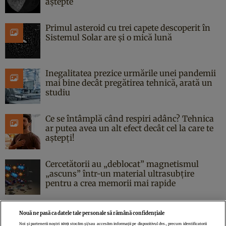
aștepte
Primul asteroid cu trei capete descoperit în
Sistemul Solar are și o mică lună
Inegalitatea prezice urmările unei pandemii
mai bine decât pregătirea tehnică, arată un
studiu
Ce se întâmplă când respiri adânc? Tehnica
ar putea avea un alt efect decât cel la care te
aștepți!
Cercetătorii au „deblocat” magnetismul
„ascuns” într-un material ultrasubțire
pentru a crea memorii mai rapide
Nouă ne pasă ca datele tale personale să rămână confidențiale
Noi și partenerii noștri
1019
stocăm și/sau accesăm informații pe dispozitivul dvs., precum identificatorii