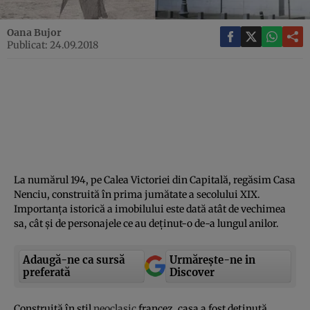
Oana Bujor
Publicat: 24.09.2018
La numărul 194, pe Calea Victoriei din Capitală, regăsim Casa
Nenciu, construită în prima jumătate a secolului XIX.
Importanţa istorică a imobilului este dată atât de vechimea
sa, cât şi de personajele ce au deţinut-o de-a lungul anilor.
Adaugă-ne ca sursă
Urmărește-ne in
preferată
Discover
Construită în stil
neoclasic
francez, casa a fost deţinută