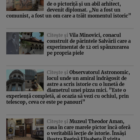
de o pictoriţă şi un abil arhitect,
devenit diplomat. „Nu a fost un
comunist, a fost un om care a trăit momentul istoric”
Citeşte şi
Vila Minovici, conacul
construit de părintele Salvării care a
experimentat de 12 ori spânzurarea
pe propria piele
Citeşte şi
Observatorul Astronomic,
locul unde un amiral îndrăgosit de
astre a scris istorie cu o lunetă de
diametrul unei pizza mici. ”Este o
experienţă completă, ai ocazia să vezi cu ochiul, prin
telescop, ceva ce este pe panouri”
Citeşte şi
Muzeul Theodor Aman,
casa în care marele pictor încă oferă
o veritabilă lecţie de istorie. Însăşi
ilustra Regină Elisabeta îl vizita.