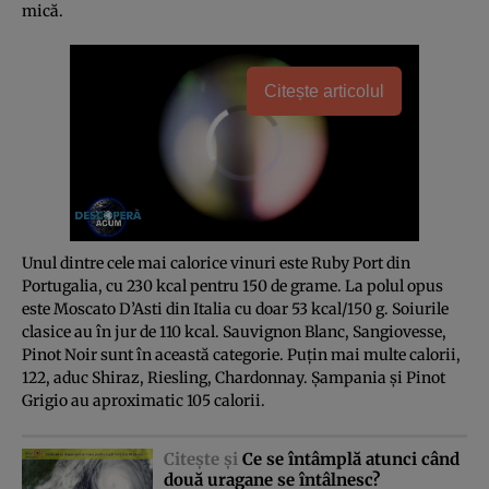
mică.
Citește articolul
Unul dintre cele mai calorice vinuri este Ruby Port din
Portugalia, cu 230 kcal pentru 150 de grame. La polul opus
este Moscato D’Asti din Italia cu doar 53 kcal/150 g. Soiurile
clasice au în jur de 110 kcal. Sauvignon Blanc, Sangiovesse,
Pinot Noir sunt în această categorie. Puţin mai multe calorii,
122, aduc Shiraz, Riesling, Chardonnay. Şampania şi Pinot
Grigio au aproximatic 105 calorii.
Citeşte şi
Ce se întâmplă atunci când
două uragane se întâlnesc?