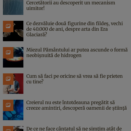
Cercetătorii au descoperit un mecanism
uimitor!
Ce dezvăluie două figurine din fildeș, vechi
de 40.000 de ani, despre arta din Era
Glaciară?
Miezul Pământului ar putea ascunde o formă
neobișnuită de hidrogen
Cum să faci pe oricine să vrea să fie prieten
cu tine?
Creierul nu este întotdeauna pregătit să
creeze amintiri, descoperă oamenii de știință
De ce ne face cântatul să ne simțim atât de