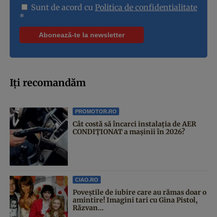
Sunt de acord cu
Politica de confidentialitate
*
Iți recomandăm
PROMOTOR.RO
Cât costă să încarci instalația de AER
CONDIȚIONAT a mașinii în 2026?
CIAO.RO
Poveştile de iubire care au rămas doar o
amintire! Imagini tari cu Gina Pistol,
Răzvan...