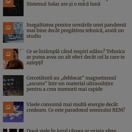
Sistemul Solar are și o mică lună
Inegalitatea prezice urmările unei pandemii
mai bine decât pregătirea tehnică, arată un
studiu
Ce se întâmplă când respiri adânc? Tehnica
ar putea avea un alt efect decât cel la care te
aștepți!
Cercetătorii au „deblocat” magnetismul
„ascuns” într-un material ultrasubțire
pentru a crea memorii mai rapide
Visele consumă mai multă energie decât
credeam. Ce este paradoxul somnului REM?
Două stele în jurul cărora ar exista sfere