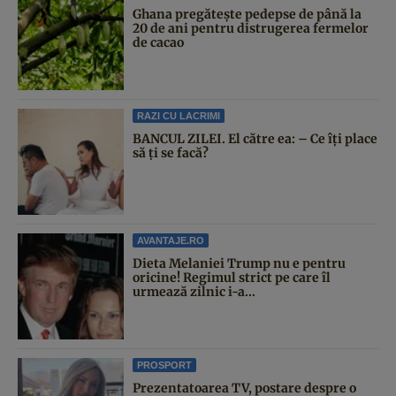
Ghana pregătește pedepse de până la
20 de ani pentru distrugerea fermelor
de cacao
RAZI CU LACRIMI
BANCUL ZILEI. El către ea: – Ce îți place
să ți se facă?
AVANTAJE.RO
Dieta Melaniei Trump nu e pentru
oricine! Regimul strict pe care îl
urmează zilnic i-a...
PROSPORT
Prezentatoarea TV, postare despre o