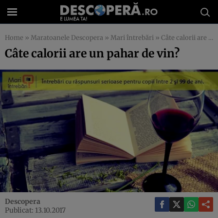
Home
»
Maratoanele Descopera
»
Mari întrebări
»
Câte calorii are un pahar de vin?
Câte calorii are un pahar de vin?
Descopera
Publicat: 13.10.2017