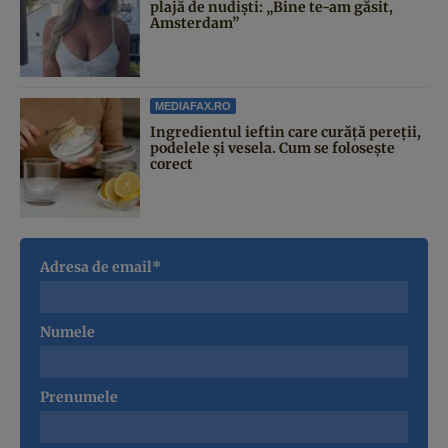
plajă de nudiști: „Bine te-am găsit,
Amsterdam”
MEDIAFAX.RO
Ingredientul ieftin care curăță pereții,
podelele și vesela. Cum se folosește
corect
Adresa de email*
Numele
Prenumele