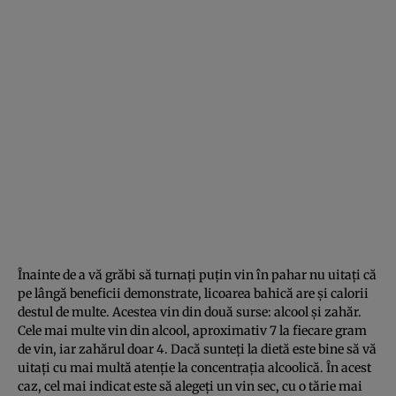
Înainte de a vă grăbi să turnaţi puţin vin în pahar nu uitaţi că
pe lângă beneficii demonstrate, licoarea bahică are şi calorii
destul de multe. Acestea vin din două surse: alcool şi zahăr.
Cele mai multe vin din alcool, aproximativ 7 la fiecare gram
de vin, iar zahărul doar 4. Dacă sunteţi la dietă este bine să vă
uitaţi cu mai multă atenţie la concentraţia alcoolică. În acest
caz, cel mai indicat este să alegeţi un vin sec, cu o tărie mai