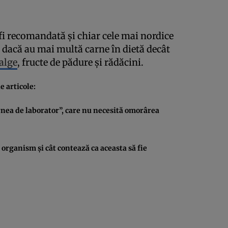
r fi recomandată şi chiar cele mai nordice
r dacă au mai multă carne în dietă decât
alge
, fructe de pădure şi rădăcini.
 articole:
rnea de laborator”, care nu necesită omorârea
 organism şi cât contează ca aceasta să fie