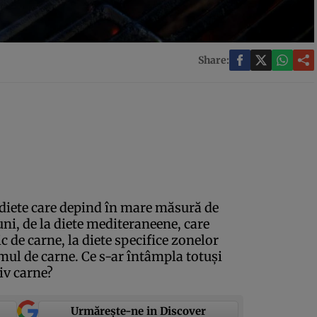
Share:
diete care depind în mare măsură de
uni, de la diete mediteraneene, care
de carne, la diete specifice zonelor
mul de carne. Ce s-ar întâmpla totuşi
iv carne?
Urmărește-ne in Discover