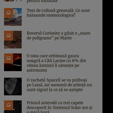
pentru sănătate
Test de cultură generală. Ce sunt
baloanele meteorologice?
Roverul Curiosity a găsit o „mare
de poligoane” pe Marte
O stea care orbitează gaura
neagră a Căii Lactee cu 8% din
viteza luminii îi uimește pe
astronomi
O rachetă SpaceX se va prăbuși
pe Lună, iar oamenii de știință nu
sunt siguri la ce să se aștepte
Primul asteroid cu trei capete
descoperit în Sistemul Solar are și
o mică lună