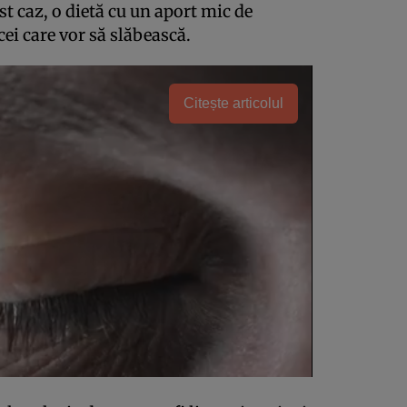
st caz, o dietă cu un aport mic de
cei care vor să slăbească.
Citește articolul