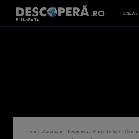
D:NEWS
Home
»
Maratoanele Descopera
»
Mari întrebări
»
Ce s-a