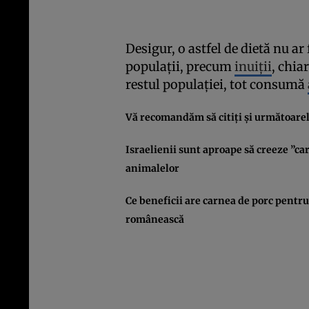
Desigur, o astfel de dietă nu a
populaţii, precum
inuiţii
, chia
restul populaţiei, tot consumă
Vă recomandăm să citiţi şi următoarele
Israelienii sunt aproape să creeze ”ca
animalelor
Ce beneficii are carnea de porc pentru
românească