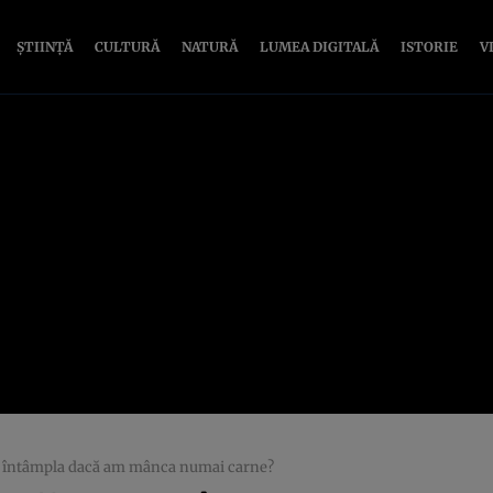
ȘTIINȚĂ
CULTURĂ
NATURĂ
LUMEA DIGITALĂ
ISTORIE
V
r întâmpla dacă am mânca numai carne?