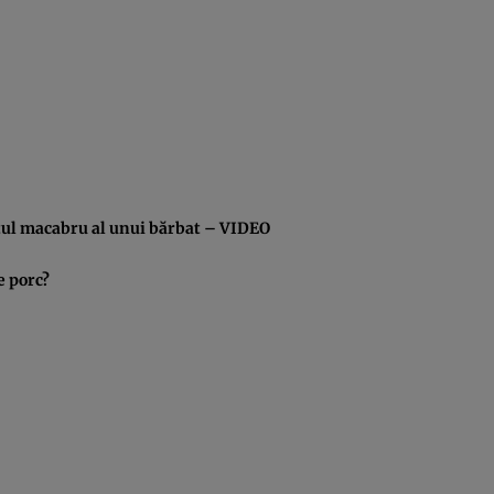
tul macabru al unui bărbat – VIDEO
e porc?