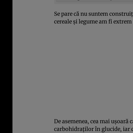
Se pare că nu suntem construiţi 
cereale şi legume am fi extrem 
De asemenea, cea mai uşoară ca
carbohidraţilor în glucide, iar 