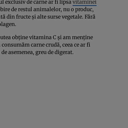
exclusiv de carne ar fi lipsa
vitaminei
bire de restul animalelor, nu o produc,
ă din fructe şi alte surse vegetale. Fără
olagen.
utea obţine vitamina C şi am menţine
să consumăm carne crudă, ceea ce ar fi
i, de asemenea, greu de digerat.