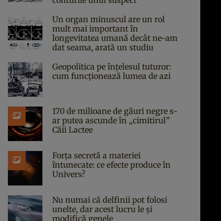
conturile unui suspect
Un organ minuscul are un rol
mult mai important în
longevitatea umană decât ne-am
dat seama, arată un studiu
Geopolitica pe înțelesul tuturor:
cum funcționează lumea de azi
170 de milioane de găuri negre s-
ar putea ascunde în „cimitirul”
Căii Lactee
Forța secretă a materiei
întunecate: ce efecte produce în
Univers?
Nu numai că delfinii pot folosi
unelte, dar acest lucru le și
modifică genele