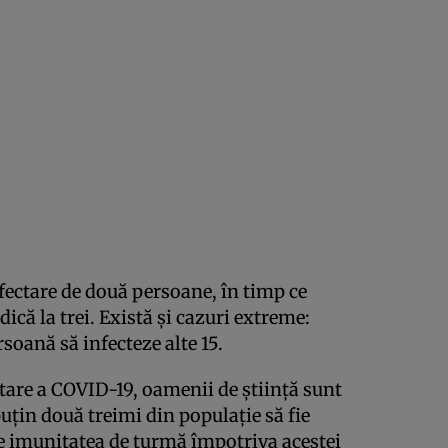
nfectare de două persoane, în timp ce
că la trei. Există și cazuri extreme:
rsoană să infecteze alte 15.
ctare a COVID-19, oamenii de știință sunt
puțin două treimi din populație să fie
e imunitatea de turmă împotriva acestei