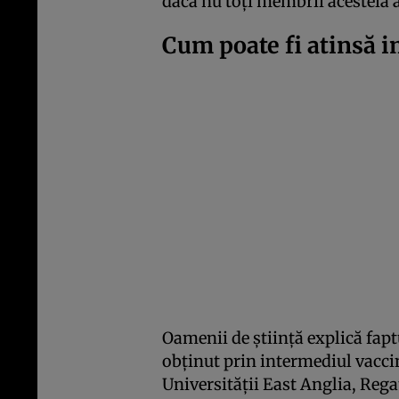
dacă nu toți membrii acesteia 
Cum poate fi atinsă 
Oamenii de știință explică faptu
obținut prin intermediul vaccin
Universității East Anglia, Regat