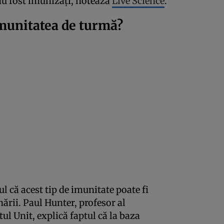
au fost imunizați, notează
Live Science
.
imunitatea de turmă?
l că acest tip de imunitate poate fi
ării. Paul Hunter, profesor al
ul Unit, explică faptul că la baza