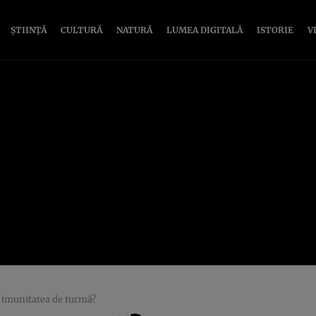
ȘTIINȚĂ
CULTURĂ
NATURĂ
LUMEA DIGITALĂ
ISTORIE
V
e imunitatea de turmă?