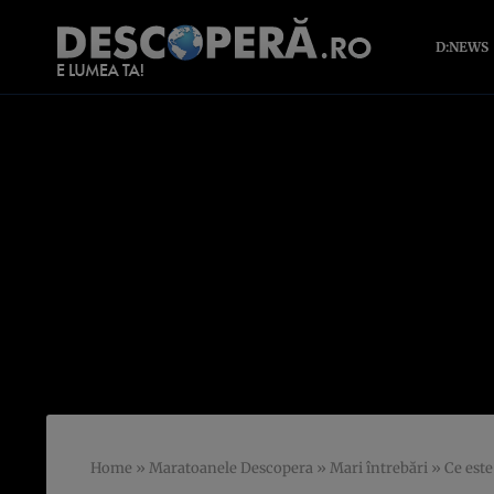
D:NEWS
Home
»
Maratoanele Descopera
»
Mari întrebări
»
Ce est