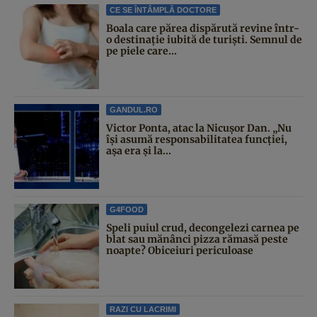
CE SE ÎNTÂMPLĂ DOCTORE
Boala care părea dispărută revine într-
o destinație iubită de turiști. Semnul de
pe piele care...
GANDUL.RO
Victor Ponta, atac la Nicușor Dan. „Nu
își asumă responsabilitatea funcției,
așa era și la...
G4FOOD
Speli puiul crud, decongelezi carnea pe
blat sau mănânci pizza rămasă peste
noapte? Obiceiuri periculoase
RAZI CU LACRIMI