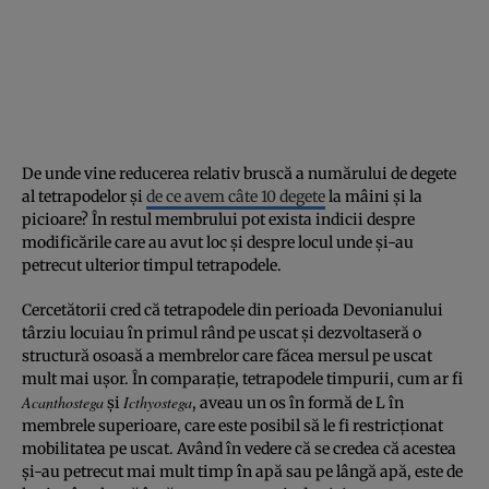
De unde vine reducerea relativ bruscă a numărului de degete
al tetrapodelor și
de ce avem câte 10 degete
la mâini și la
picioare? În restul membrului pot exista indicii despre
modificările care au avut loc și despre locul unde și-au
petrecut ulterior timpul tetrapodele.
Cercetătorii cred că tetrapodele din perioada Devonianului
târziu locuiau în primul rând pe uscat și dezvoltaseră o
structură osoasă a membrelor care făcea mersul pe uscat
mult mai ușor. În comparație, tetrapodele timpurii, cum ar fi
Acanthostega
Icthyostega
și
, aveau un os în formă de L în
membrele superioare, care este posibil să le fi restricționat
mobilitatea pe uscat. Având în vedere că se credea că acestea
și-au petrecut mai mult timp în apă sau pe lângă apă, este de