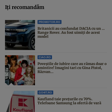
Iți recomandăm
PROMOTOR.RO
Britanicii au confundat DACIA cu un ...
Range Rover. Au fost uimiți de acest
model
CIAO.RO
Poveştile de iubire care au rămas doar o
amintire! Imagini tari cu Gina Pistol,
Răzvan...
GO4IT.RO
Kaufland taie prețurile cu 70%.
Telefoane Samsung la ofertă de vară