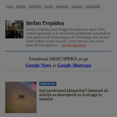
Tags:
degete
evolutie
fosile
membre
oameni
tetrapode
Ștefan Trepăduș
Ștefan Trepăduș este blogger începând cu anul 2009,
având experiență și în domeniile publicitate și jurnalism.
Este pasionat de marketing și de tehnologie, dar cel mai
mult îi place să știe lucruri, motiv pentru care a fost
atras de Descopera.ro.
citește mai mult
Urmărește DESCOPERĂ.ro pe
Google News
Google Showcase
și
MEDIAFAX
Ești preferatul țânțarilor? Oamenii de
știință au descoperit ce îi atrage la
oameni