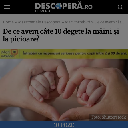
Home
»
Maratoanele Descopera
»
Mari întrebări
»
De ce avem câte 10 degete la mâini și la picioare?
De ce avem câte 10 degete la mâini și
la picioare?
Foto: Shutterstock
10 POZE