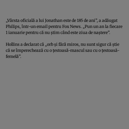
„Vârsta oficială a lui Jonathan este de 185 de ani”, a adăugat
Philips, într-un email pentru Fox News. „Pun un an la fiecare
1 ianuarie pentru că nu ştim când este ziua de naştere”.
Hollins a declarat că „orb şi fără miros, nu sunt sigur că ştie
că se împerechează cu o ţestoasă-mascul sau cu o ţestoasă-
femelă”.