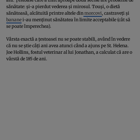
sănătate: şi-a pierdut vederea şi mirosul. Touşi, o dietă
sănătoasă, alcătuită printre altele din
morcovi
, castraveţi şi
banane
i-au menţinut sănătatea în limite acceptabile (cât să
se poate împerechea).
Vârsta exactă a ţestoasei nu se poate stabili, având în vedere
că nu se ştie câţi ani avea atunci când a ajuns pe St. Helena.
Joe Hollins, fostul veterinar al lui Jonathan, a calculat că are o
vârstă de 185 de ani.