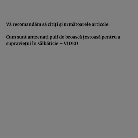
Vă recomandăm să citiţi şi următoarele articole:
Cum sunt antrenaţi puii de broască ţestoasă pentru a
supravieţui în sălbăticie – VIDEO