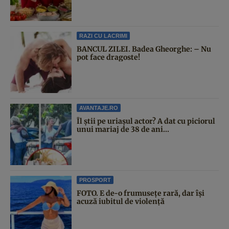
RAZI CU LACRIMI
BANCUL ZILEI. Badea Gheorghe: – Nu
pot face dragoste!
AVANTAJE.RO
Îl știi pe uriașul actor? A dat cu piciorul
unui mariaj de 38 de ani...
PROSPORT
FOTO. E de-o frumusețe rară, dar își
acuză iubitul de violență