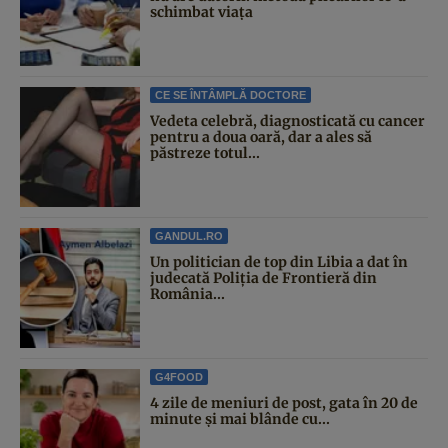
schimbat viața
CE SE ÎNTÂMPLĂ DOCTORE
Vedeta celebră, diagnosticată cu cancer
pentru a doua oară, dar a ales să
păstreze totul...
GANDUL.RO
Un politician de top din Libia a dat în
judecată Poliția de Frontieră din
România...
G4FOOD
4 zile de meniuri de post, gata în 20 de
minute și mai blânde cu...