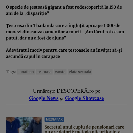
O specie de ţestoasă gigant a fost redescoperită la 150 de
ani de la „dispariţie”
Ţestoasa din Thailanda care a înghiţit aproape 1.000 de
monezi din cauza oamenilor a murit. ,,Am făcut tot ce am
putut, dar nu a fost de ajuns”
Adevăratul motiv pentru care ţestoasele au învâţat să-şi
ascundă capul în carapace
Tags:
jonathan
testoasa
varsta
viata sexuala
Urmărește DESCOPERĂ.ro pe
Google News
Google Showcase
și
MEDIAFAX
Secretul unui cuplu de pensionari care
nu are datorii: metoda plicurilor le-a