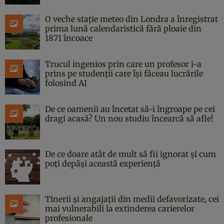
O veche stație meteo din Londra a înregistrat
prima lună calendaristică fără ploaie din
1871 încoace
Trucul ingenios prin care un profesor i-a
prins pe studenții care își făceau lucrările
folosind AI
De ce oamenii au încetat să-i îngroape pe cei
dragi acasă? Un nou studiu încearcă să afle!
De ce doare atât de mult să fii ignorat și cum
poți depăși această experiență
Tinerii și angajații din medii defavorizate, cei
mai vulnerabili la extinderea carierelor
profesionale