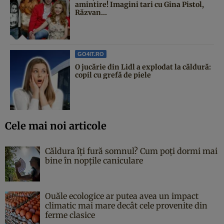
amintire! Imagini tari cu Gina Pistol,
Răzvan...
GO4IT.RO
O jucărie din Lidl a explodat la căldură:
copil cu grefă de piele
Cele mai noi articole
Căldura îți fură somnul? Cum poți dormi mai
bine în nopțile caniculare
Ouăle ecologice ar putea avea un impact
climatic mai mare decât cele provenite din
ferme clasice