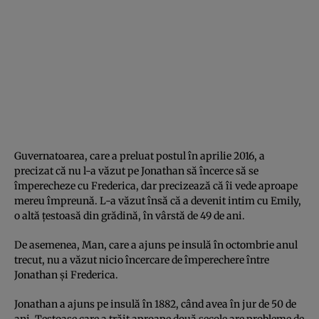
Guvernatoarea, care a preluat postul în aprilie 2016, a
precizat că nu l-a văzut pe Jonathan să încerce să se
împerecheze cu Frederica, dar precizează că îi vede aproape
mereu împreună. L-a văzut însă că a devenit intim cu Emily,
o altă ţestoasă din grădină, în vârstă de 49 de ani.
De asemenea, Man, care a ajuns pe insulă în octombrie anul
trecut, nu a văzut nicio încercare de împerechere între
Jonathan şi Frederica.
Jonathan a ajuns pe insulă în 1882, când avea în jur de 50 de
ani. Ţestoase care a trăit aproape două secole are probleme de