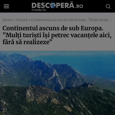
Home
»
Natură
»
Continentul ascuns de sub Europa. ”Mulţi turişti îşi petrec vacanţele aici, fără să realizeze”
Continentul ascuns de sub Europa.
”Mulţi turişti îşi petrec vacanţele aici,
fără să realizeze”