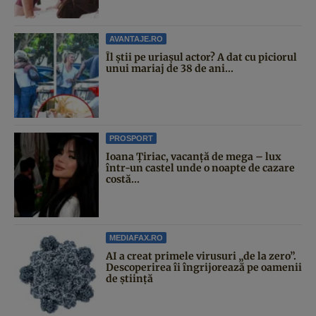
AVANTAJE.RO
Îl știi pe uriașul actor? A dat cu piciorul
unui mariaj de 38 de ani...
PROSPORT
Ioana Țiriac, vacanță de mega – lux
într-un castel unde o noapte de cazare
costă...
MEDIAFAX.RO
AI a creat primele virusuri „de la zero”.
Descoperirea îi îngrijorează pe oamenii
de știință