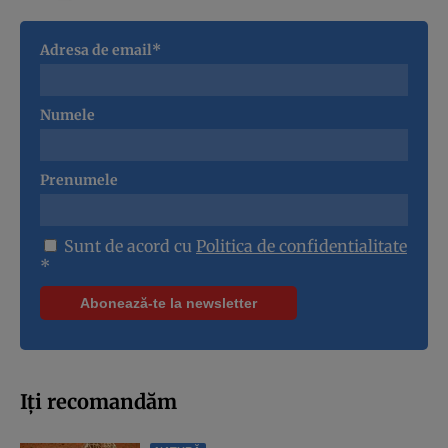
Adresa de email*
Numele
Prenumele
Sunt de acord cu
Politica de confidentialitate
*
Iți recomandăm