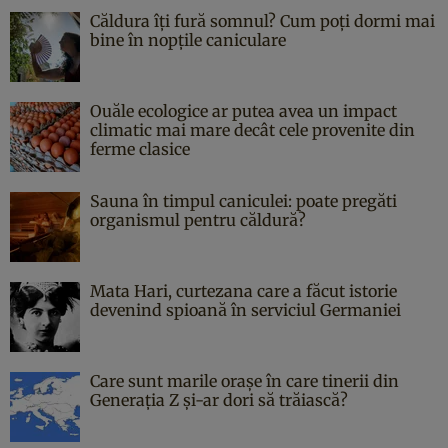
Căldura îți fură somnul? Cum poți dormi mai
bine în nopțile caniculare
Ouăle ecologice ar putea avea un impact
climatic mai mare decât cele provenite din
ferme clasice
Sauna în timpul caniculei: poate pregăti
organismul pentru căldură?
Mata Hari, curtezana care a făcut istorie
devenind spioană în serviciul Germaniei
Care sunt marile orașe în care tinerii din
Generația Z și-ar dori să trăiască?