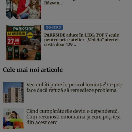
Răzvan...
GO4IT.RO
PARKSIDE aduce în LIDL TOP 7 scule
pentru orice atelier. „Vedeta” ofertei
costă doar 129...
Cele mai noi articole
Vecinul îți pune în pericol locuința? Ce poți
face dacă refuză să remedieze problema
Când cumpărăturile devin o dependență.
Cum recunoști oniomania și cum poți ieși
din acest cerc