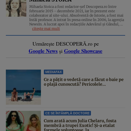
Mihaela Stoica a fost redactor-șef Descopera.ro între
februarie 2015 - decembrie 2021, iar în prezent este
colaborator al site-ului. Absolventă de Istorie, a fost mai
întâi profesor. A intrat în presa online în 2006, la agenţia
NewsIn. A lucrat apoi în redacţiile Adevărul şi Gândul, ...
citește mai mult
Urmărește DESCOPERĂ.ro pe
Google News
Google Showcase
și
MEDIAFAX
Ce a pățit o vedetă care a făcut o baie pe
o plajă cunoscută? Pericolele...
CE SE ÎNTÂMPLĂ DOCTORE
Cum arată acum Julia Chelaru, fosta
membră a trupei Exotic! Și-a etalat
formele voluptoase, la...