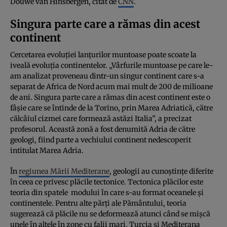
Douwe van Hinsbergen, citat de
CNN
.
Singura parte care a rămas din acest
continent
Cercetarea evoluţiei lanţurilor muntoase poate scoate la
iveală evoluţia continentelor. „Vârfurile muntoase pe care le-
am analizat proveneau dintr-un singur continent care s-a
separat de Africa de Nord acum mai mult de 200 de milioane
de ani. Singura parte care a rămas din acest continent este o
fâşie care se întinde de la Torino, prin Marea Adriatică, către
călcâiul cizmei care formează astăzi Italia”, a precizat
profesorul. Această zonă a fost denumită Adria de către
geologi, fiind parte a vechiului continent nedescoperit
intitulat Marea Adria.
În
regiunea Mării Mediterane
, geologii au cunoştinţe diferite
în ceea ce privesc plăcile tectonice. Tectonica plăcilor este
teoria din spatele modului în care s-au format oceanele şi
continentele. Pentru alte părţi ale Pământului, teoria
sugerează că plăcile nu se deformează atunci când se mişcă
unele în altele în zone cu falii mari. Turcia şi Mediterana