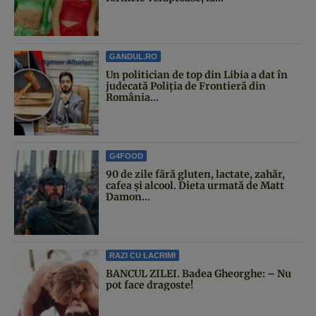
GANDUL.RO
Un politician de top din Libia a dat în
judecată Poliția de Frontieră din
România...
G4FOOD
90 de zile fără gluten, lactate, zahăr,
cafea și alcool. Dieta urmată de Matt
Damon...
RAZI CU LACRIMI
BANCUL ZILEI. Badea Gheorghe: – Nu
pot face dragoste!