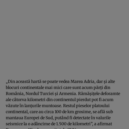
„Din această hartă se poate vedea Marea Adria, dar şi alte
blocuri continentale mai mici care sunt acum părţi din
România, Nordul Turciei şi Armenia. Rămăşiţele deforamte
ale câtorva kilometri din continentul pierdut pot fi acum
văzute în lanţurile muntoase. Restul pieselor platoului
continental, care au circa 100 de km grosime, se află sub
mantaua Europei de Sud, putând fi detectate în valurile
seismice la o adâncime de 1.500 de kilometri”, a afirmat