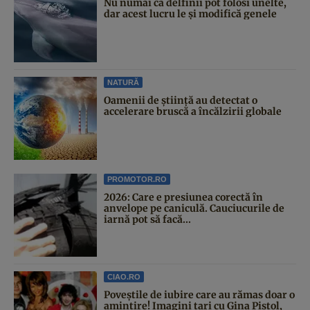
Nu numai că delfinii pot folosi unelte,
dar acest lucru le și modifică genele
NATURĂ
Oamenii de știință au detectat o
accelerare bruscă a încălzirii globale
PROMOTOR.RO
2026: Care e presiunea corectă în
anvelope pe caniculă. Cauciucurile de
iarnă pot să facă...
CIAO.RO
Poveştile de iubire care au rămas doar o
amintire! Imagini tari cu Gina Pistol,