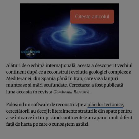
Citește articolul
Alături de o echipă internaţională, acesta a descoperit vechiul
continent după ce a reconstruit evoluţia geologiei complexe a
Mediteranei, din Spania până în Iran, care viza lanţuri
muntoase şi mări scufundate. Cercetarea a fost publicată
Gondwana Research
luna aceasta în revista
.
Folosind un software de reconstrucţie a
plăcilor tectonice
,
cercetătorii au decojit literalmente straturile din spate pentru
a se întoarce în timp, când continentele au apărut mult diferit
faţă de harta pe care o cunoaştem astăzi.