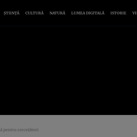
ȘTIINȚĂ
CULTURĂ
NATURĂ
LUMEA DIGITALĂ
ISTORIE
V
ă pentru cercetători