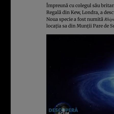
Împreună cu colegul său britani
Regală din Kew, Londra, a descr
Rhip
Noua specie a fost numită
locația sa din Munții Pare de S