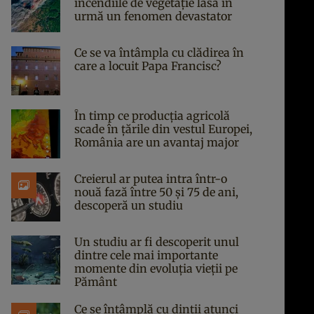
incendiile de vegetație lasă în
urmă un fenomen devastator
Ce se va întâmpla cu clădirea în
care a locuit Papa Francisc?
În timp ce producția agricolă
scade în țările din vestul Europei,
România are un avantaj major
Creierul ar putea intra într-o
nouă fază între 50 și 75 de ani,
descoperă un studiu
Un studiu ar fi descoperit unul
dintre cele mai importante
momente din evoluția vieții pe
Pământ
Ce se întâmplă cu dinții atunci