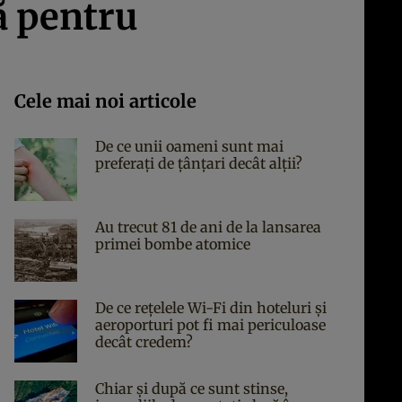
ă pentru
Cele mai noi articole
De ce unii oameni sunt mai
preferați de țânțari decât alții?
Au trecut 81 de ani de la lansarea
primei bombe atomice
De ce rețelele Wi-Fi din hoteluri și
aeroporturi pot fi mai periculoase
decât credem?
Chiar și după ce sunt stinse,