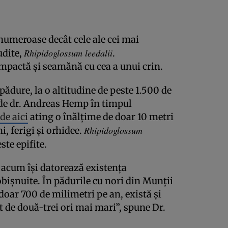
numeroase decât cele ale cei mai
Rhipidoglossum leedalii
udite,
.
mpactă și seamănă cu cea a unui crin.
 pădure, la o altitudine de peste 1.500 de
 de dr. Andreas Hemp în timpul
de aici
ating o înălțime de doar 10 metri
Rhipidoglossum
, ferigi și orhidee.
ste epifite.
 acum își datorează existența
obișnuite. În pădurile cu nori din Munții
doar 700 de milimetri pe an, există și
nt de două-trei ori mai mari”, spune Dr.