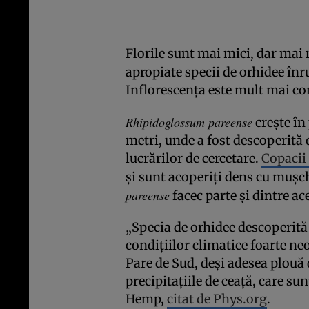
Florile sunt mai mici, dar mai 
apropiate specii de orhidee înr
Inflorescența este mult mai co
Rhipidoglossum pareense
crește în
metri, unde a fost descoperită
lucrărilor de cercetare.
Copacii 
și sunt acoperiți dens cu mușchi
pareense
facec parte și dintre ace
„Specia de orhidee descoperită
condițiilor climatice foarte ne
Pare de Sud, deși adesea plouă 
precipitațiile de ceață, care su
Hemp,
citat de Phys.org
.