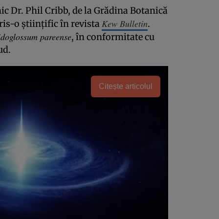
c Dr. Phil Cribb, de la Grădina Botanică
Kew Bulletin
is-o științific în revista
.
idoglossum pareense
, în conformitate cu
ud.
Citește articolul