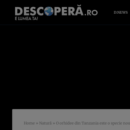
D:NEWS
Home
»
Natură
»
O orhidee din Tanzania este o specie nou