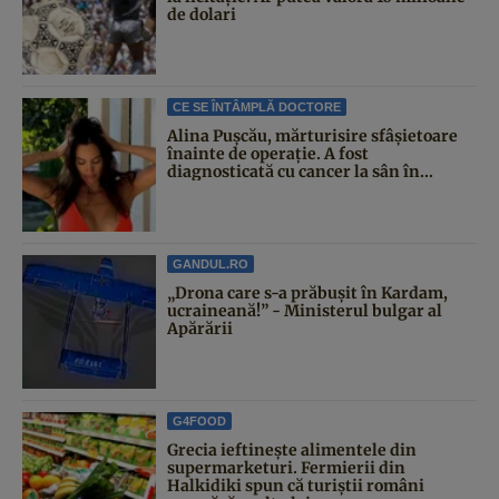
de dolari
CE SE ÎNTÂMPLĂ DOCTORE
Alina Pușcău, mărturisire sfâșietoare
înainte de operație. A fost
diagnosticată cu cancer la sân în...
GANDUL.RO
„Drona care s-a prăbușit în Kardam,
ucraineană!” - Ministerul bulgar al
Apărării
G4FOOD
Grecia ieftinește alimentele din
supermarketuri. Fermierii din
Halkidiki spun că turiștii români