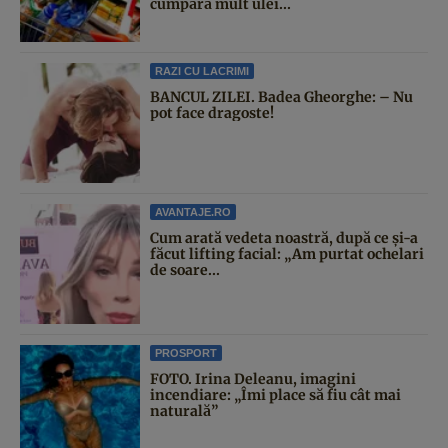
cumpără mult ulei...
RAZI CU LACRIMI
BANCUL ZILEI. Badea Gheorghe: – Nu
pot face dragoste!
AVANTAJE.RO
Cum arată vedeta noastră, după ce și-a
făcut lifting facial: „Am purtat ochelari
de soare...
PROSPORT
FOTO. Irina Deleanu, imagini
incendiare: „Îmi place să fiu cât mai
naturală”