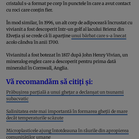
cristalul s-a format pe corp în punctele în care a avut contact
cu roci care conţin fier.
În mod similar, în 1996, un alt corp de adipoceară încrustat cu
vivianit a fost descoperit într-un golf al lacului Brienz din
Elveția și se crede că îi aparține
unui bărbat care s-a înecat
acolo cândva în anii 1700.
Vivianitul a fost botezat în 1817 după John Henry Vivian, un
mineralog englez care a descoperit pentru prima dată
mineralul în Cornwall, Anglia.
Vă recomandăm să citiți și:
Prăbușirea parțială a unui ghețar a declanșat un tsunami
subacvatic
Salinitatea este mai importantă în formarea gheții de mare
decât temperaturile scăzute
Microplasticele ajung întotdeauna în râurile din apropierea
comunităților umane