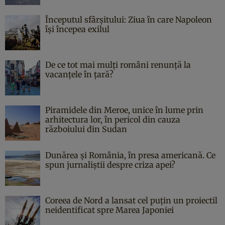
Începutul sfârşitului: Ziua în care Napoleon
îşi începea exilul
De ce tot mai mulți români renunță la
vacanțele în țară?
Piramidele din Meroe, unice în lume prin
arhitectura lor, în pericol din cauza
războiului din Sudan
Dunărea și România, în presa americană. Ce
spun jurnaliștii despre criza apei?
Coreea de Nord a lansat cel puțin un proiectil
neidentificat spre Marea Japoniei