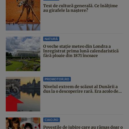
Test de cultură generală. Ce înălțime
au girafele la naștere?
NATURĂ
O veche stație meteo din Londra a
înregistrat prima lună calendaristică
fără ploaie din 1871 încoace
PROMOTOR.RO
Nivelul extrem de scăzut al Dunării a
dus la o descoperire rară. Era acolo de...
CIAO.RO
Poveştile de iubire care au rămas doar o