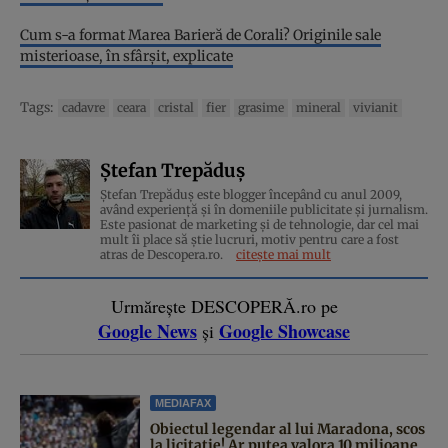
Cum s-a format Marea Barieră de Corali? Originile sale
misterioase, în sfârșit, explicate
Tags:
cadavre
ceara
cristal
fier
grasime
mineral
vivianit
Ștefan Trepăduș
Ștefan Trepăduș este blogger începând cu anul 2009,
având experiență și în domeniile publicitate și jurnalism.
Este pasionat de marketing și de tehnologie, dar cel mai
mult îi place să știe lucruri, motiv pentru care a fost
atras de Descopera.ro.
citește mai mult
Urmărește DESCOPERĂ.ro pe
Google News
Google Showcase
și
MEDIAFAX
Obiectul legendar al lui Maradona, scos
la licitație! Ar putea valora 10 milioane