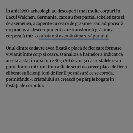
În anii 1960, arheologii au descoperit mai multe corpuri în
Lacul Walchen, Germania, care au fost parțial scheletizate și,
de asemenea, acoperite cu ceară de grăsime, sau adipoceară,
un produs al descompunerii care transformă grăsimea
corporală într-o
substanță asemănătoare săpunului
.
Unul dintre cadavre avea fixată o placă de fier care formase
vivianit între corp și ceară. O analiză a hainelor a indicat că
acesta a stat în apă între 30 și 50 de ani și că cristalele s-au
putut forma într-un timp atât de scurt deoarece placa de fier a
eliberat suficienți ioni de fier II pe măsură ce se coroda,
permițându-i cristalului să crească pe părțile bogate în
fosfați ale corpului.