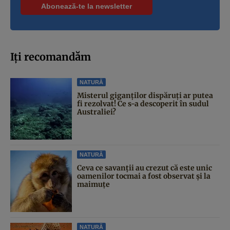
Iți recomandăm
NATURĂ
Misterul giganților dispăruți ar putea
fi rezolvat! Ce s-a descoperit în sudul
Australiei?
NATURĂ
Ceva ce savanții au crezut că este unic
oamenilor tocmai a fost observat și la
maimuțe
NATURĂ