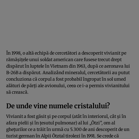
În 1998, o altă echipă de cercetători a descoperit vivianit pe
rămășițele unui soldat american care fusese trecut drept
dispărut în luptele în Vietnam din 1963, după ce aeronava lui
B-26B a dispărut. Analizând mineralul, cercetătorii au putut
concluziona că corpul a fost probabil îngropat în sol umed
alături de părți ale avionului, ceea ce i-a permis vivianitului
să crească.
De unde vine numele cristalului?
Vivianit a fost găsit și pe corpul (atât în interiorul, cât și în
afara pielii și în țesutul pulmonar) al lui „Ötzi”, om al
ghețurilor ce a trăit în urmă cu 5.300 de ani descoperit de un
turist german în Alpii Ötztal tirolezi în 1991. Se crede că