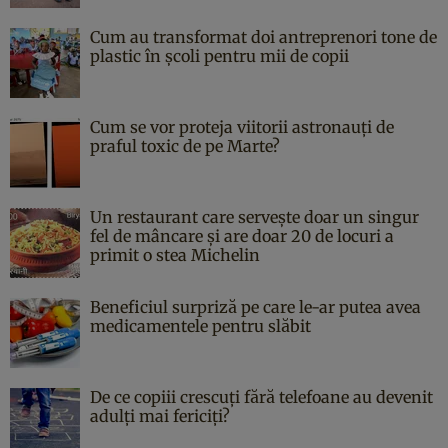
Cum au transformat doi antreprenori tone de
plastic în școli pentru mii de copii
Cum se vor proteja viitorii astronauți de
praful toxic de pe Marte?
Un restaurant care servește doar un singur
fel de mâncare și are doar 20 de locuri a
primit o stea Michelin
Beneficiul surpriză pe care le-ar putea avea
medicamentele pentru slăbit
De ce copiii crescuți fără telefoane au devenit
adulți mai fericiți?