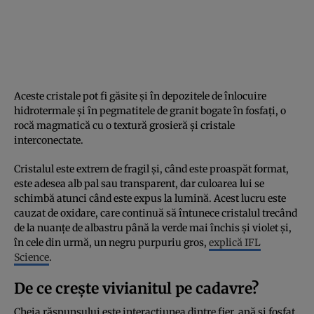
Aceste cristale pot fi găsite și în depozitele de înlocuire
hidrotermale și în pegmatitele de granit bogate în fosfați, o
rocă magmatică cu o textură grosieră și cristale
interconectate.
Cristalul este extrem de fragil și, când este proaspăt format,
este adesea alb pal sau transparent, dar culoarea lui se
schimbă atunci când este expus la lumină. Acest lucru este
cauzat de oxidare, care continuă să întunece cristalul trecând
de la nuanțe de albastru până la verde mai închis și violet și,
în cele din urmă, un negru purpuriu gros,
explică IFL
Science
.
De ce crește vivianitul pe cadavre?
Cheia răspunsului este interacțiunea dintre fier, apă și fosfat.