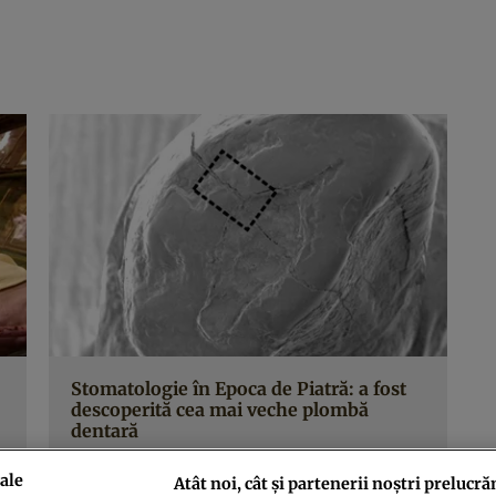
Stomatologie în Epoca de Piatră: a fost
descoperită cea mai veche plombă
dentară
ale
Atât noi, cât și partenerii noștri prelucră