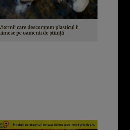
Viermii care descompun plasticul îi
uimesc pe oamenii de știință