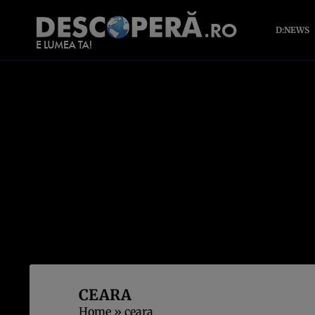
D:NEWS
CEARA
Home
»
ceara