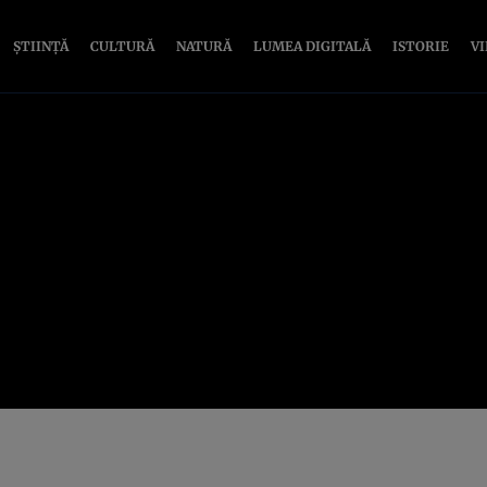
ȘTIINȚĂ
CULTURĂ
NATURĂ
LUMEA DIGITALĂ
ISTORIE
V