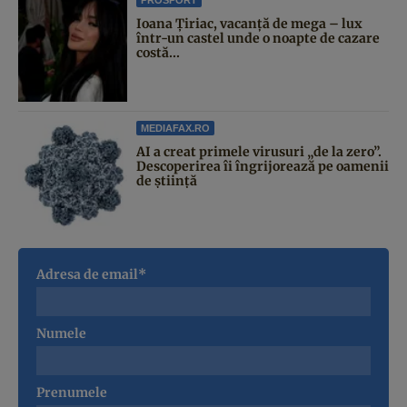
Ioana Țiriac, vacanță de mega – lux
într-un castel unde o noapte de cazare
costă...
MEDIAFAX.RO
AI a creat primele virusuri „de la zero”.
Descoperirea îi îngrijorează pe oamenii
de știință
Adresa de email*
Numele
Prenumele