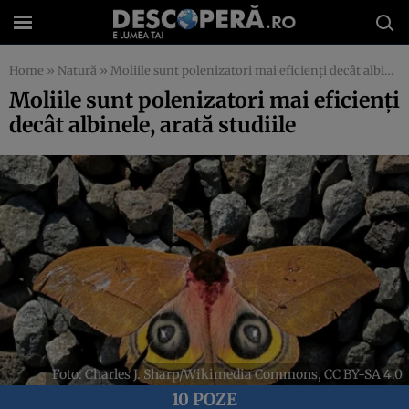
Home
»
Natură
»
Moliile sunt polenizatori mai eficienți decât albinele, arată studiile
Moliile sunt polenizatori mai eficienți
decât albinele, arată studiile
Foto: Charles J. Sharp/Wikimedia Commons, CC BY-SA 4.0
10 POZE