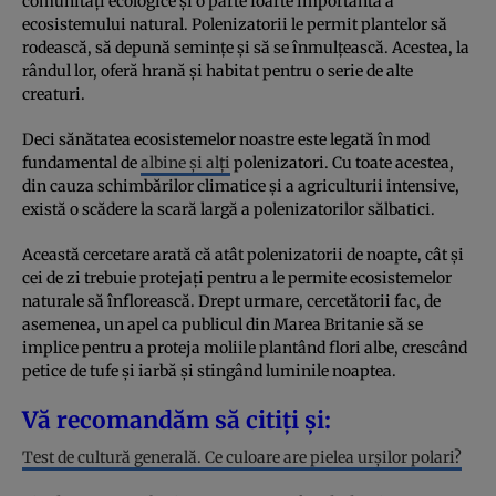
comunități ecologice și o parte foarte importantă a
ecosistemului natural. Polenizatorii le permit plantelor să
rodească, să depună semințe și să se înmulțească. Acestea, la
rândul lor, oferă hrană și habitat pentru o serie de alte
creaturi.
Deci sănătatea ecosistemelor noastre este legată în mod
fundamental de
albine și alți
polenizatori. Cu toate acestea,
din cauza schimbărilor climatice și a agriculturii intensive,
există o scădere la scară largă a polenizatorilor sălbatici.
Această cercetare arată că atât polenizatorii de noapte, cât și
cei de zi trebuie protejați pentru a le permite ecosistemelor
naturale să înflorească. Drept urmare, cercetătorii fac, de
asemenea, un apel ca publicul din Marea Britanie să se
implice pentru a proteja moliile plantând flori albe, crescând
petice de tufe și iarbă și stingând luminile noaptea.
Vă recomandăm să citiți și:
Test de cultură generală. Ce culoare are pielea urșilor polari?