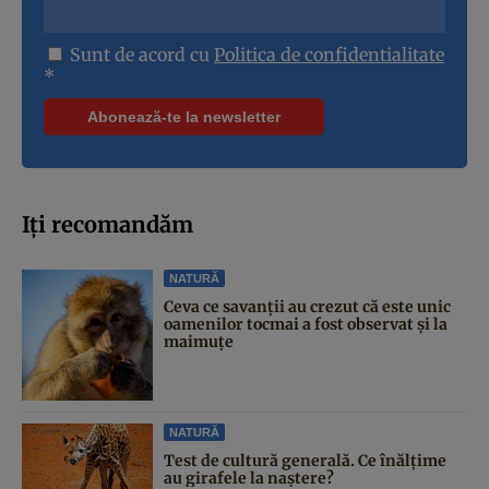
Sunt de acord cu
Politica de confidentialitate
*
Iți recomandăm
NATURĂ
Ceva ce savanții au crezut că este unic
oamenilor tocmai a fost observat și la
maimuțe
NATURĂ
Test de cultură generală. Ce înălțime
au girafele la naștere?