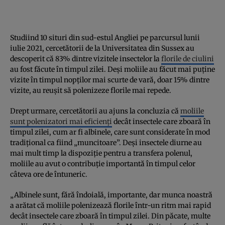
Studiind 10 situri din sud-estul Angliei pe parcursul lunii
iulie 2021, cercetătorii de la Universitatea din Sussex au
descoperit că 83% dintre vizitele insectelor la
florile de ciulini
au fost făcute în timpul zilei. Deși moliile au făcut mai puține
vizite în timpul nopților mai scurte de vară, doar 15% dintre
vizite, au reușit să polenizeze florile mai repede.
Drept urmare, cercetătorii au ajuns la concluzia că
moliile
sunt polenizatori mai eficienți
decât insectele care zboară în
timpul zilei, cum ar fi albinele, care sunt considerate în mod
tradițional ca fiind „muncitoare”. Deși insectele diurne au
mai mult timp la dispoziție pentru a transfera polenul,
moliile au avut o contribuție importantă în timpul celor
câteva ore de întuneric.
„Albinele sunt, fără îndoială, importante, dar munca noastră
a arătat că moliile polenizează florile într-un ritm mai rapid
decât insectele care zboară în timpul zilei. Din păcate, multe