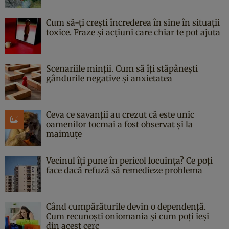
Cum să-ți crești încrederea în sine în situații
toxice. Fraze și acțiuni care chiar te pot ajuta
Scenariile minții. Cum să îți stăpânești
gândurile negative și anxietatea
Ceva ce savanții au crezut că este unic
oamenilor tocmai a fost observat și la
maimuțe
Vecinul îți pune în pericol locuința? Ce poți
face dacă refuză să remedieze problema
Când cumpărăturile devin o dependență.
Cum recunoști oniomania și cum poți ieși
din acest cerc