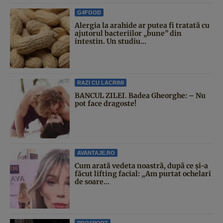
G4FOOD
Alergia la arahide ar putea fi tratată cu
ajutorul bacteriilor „bune” din
intestin. Un studiu...
RAZI CU LACRIMI
BANCUL ZILEI. Badea Gheorghe: – Nu
pot face dragoste!
AVANTAJE.RO
Cum arată vedeta noastră, după ce și-a
făcut lifting facial: „Am purtat ochelari
de soare...
PROSPORT