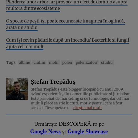
Pierderea unor arbori ar provoca un efect de domino asupra
multora dintre ecosisteme
O specie de pești își poate recunoaște imaginea în oglindă,
arată un studiu
Cum își revin pădurile după un incendiu? Bacteriile și fungii
ajută cel mai mult
Tags:
albine
ciulini
molii
polen
polenizatori
studiu
Ștefan Trepăduș
Ștefan Trepăduș este blogger începând cu anul 2009,
având experiență și în domeniile publicitate și jurnalism.
Este pasionat de marketing și de tehnologie, dar cel mai
mult îi place să știe lucruri, motiv pentru care a fost
atras de Descopera.ro.
citește mai mult
Urmărește DESCOPERĂ.ro pe
Google News
Google Showcase
și