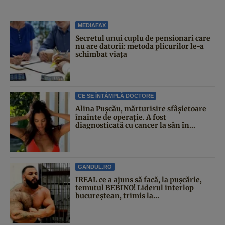
MEDIAFAX
Secretul unui cuplu de pensionari care
nu are datorii: metoda plicurilor le-a
schimbat viața
CE SE ÎNTÂMPLĂ DOCTORE
Alina Pușcău, mărturisire sfâșietoare
înainte de operație. A fost
diagnosticată cu cancer la sân în...
GANDUL.RO
IREAL ce a ajuns să facă, la pușcărie,
temutul BEBINO! Liderul interlop
bucureștean, trimis la...