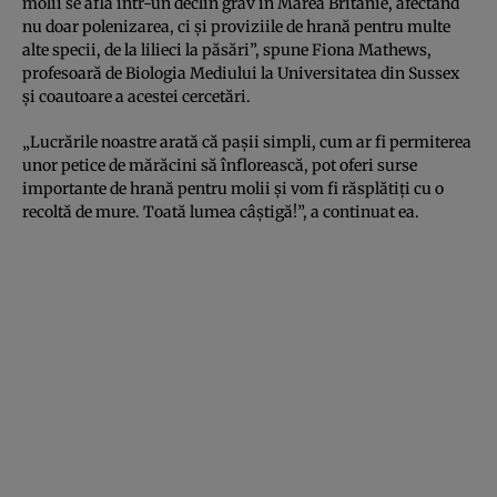
molii se află într-un declin grav în Marea Britanie, afectând
nu doar polenizarea, ci și proviziile de hrană pentru multe
alte specii, de la lilieci la păsări”, spune Fiona Mathews,
profesoară de Biologia Mediului la Universitatea din Sussex
și coautoare a acestei cercetări.
„Lucrările noastre arată că pașii simpli, cum ar fi permiterea
unor petice de mărăcini să înflorească, pot oferi surse
importante de hrană pentru molii și vom fi răsplătiți cu o
recoltă de mure. Toată lumea câștigă!”, a continuat ea.