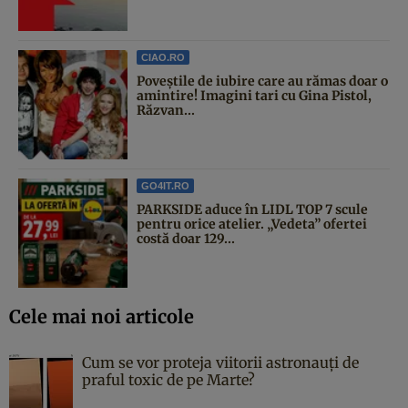
CIAO.RO
Poveştile de iubire care au rămas doar o
amintire! Imagini tari cu Gina Pistol,
Răzvan...
GO4IT.RO
PARKSIDE aduce în LIDL TOP 7 scule
pentru orice atelier. „Vedeta” ofertei
costă doar 129...
Cele mai noi articole
Cum se vor proteja viitorii astronauți de
praful toxic de pe Marte?