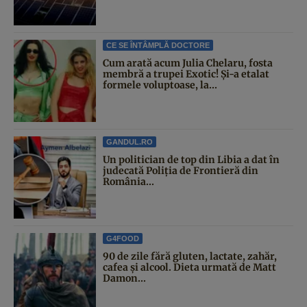
CE SE ÎNTÂMPLĂ DOCTORE
Cum arată acum Julia Chelaru, fosta
membră a trupei Exotic! Și-a etalat
formele voluptoase, la...
GANDUL.RO
Un politician de top din Libia a dat în
judecată Poliția de Frontieră din
România...
G4FOOD
90 de zile fără gluten, lactate, zahăr,
cafea și alcool. Dieta urmată de Matt
Damon...