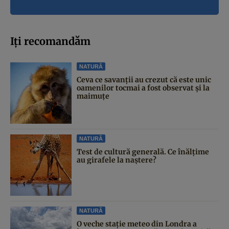
Iți recomandăm
NATURĂ
Ceva ce savanții au crezut că este unic
oamenilor tocmai a fost observat și la
maimuțe
NATURĂ
Test de cultură generală. Ce înălțime
au girafele la naștere?
NATURĂ
O veche stație meteo din Londra a