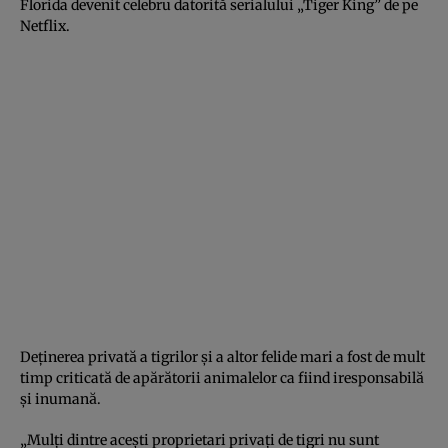
Florida devenit celebru datorită serialului „Tiger King” de pe
Netflix.
Deținerea privată a tigrilor și a altor felide mari a fost de mult
timp criticată de apărătorii animalelor ca fiind iresponsabilă
și inumană.
„Mulți dintre acești proprietari privați de tigri nu sunt