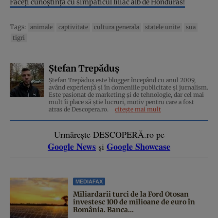
Faceți cunoștință cu simpaticul liliac alb de Honduras!
Tags:
animale
captivitate
cultura generala
statele unite
sua
tigri
Ștefan Trepăduș
Ștefan Trepăduș este blogger începând cu anul 2009,
având experiență și în domeniile publicitate și jurnalism.
Este pasionat de marketing și de tehnologie, dar cel mai
mult îi place să știe lucruri, motiv pentru care a fost
atras de Descopera.ro.
citește mai mult
Urmărește DESCOPERĂ.ro pe
Google News
Google Showcase
și
MEDIAFAX
Miliardarii turci de la Ford Otosan
investesc 100 de milioane de euro în
România. Banca...