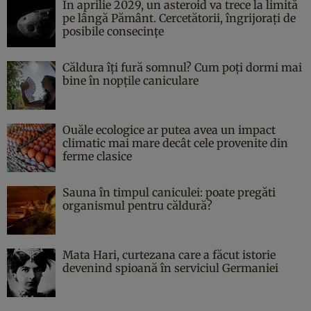
În aprilie 2029, un asteroid va trece la limită
pe lângă Pământ. Cercetătorii, îngrijorați de
posibile consecințe
Căldura îți fură somnul? Cum poți dormi mai
bine în nopțile caniculare
Ouăle ecologice ar putea avea un impact
climatic mai mare decât cele provenite din
ferme clasice
Sauna în timpul caniculei: poate pregăti
organismul pentru căldură?
Mata Hari, curtezana care a făcut istorie
devenind spioană în serviciul Germaniei