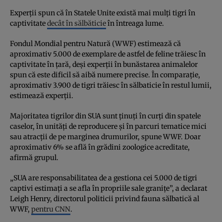
Experții spun că în Statele Unite există mai mulți tigri în
captivitate
decât în sălbăticie
în întreaga lume.
Fondul Mondial pentru Natură (WWF) estimează că
aproximativ 5.000 de exemplare de astfel de feline trăiesc în
captivitate în țară, deși experții în bunăstarea animalelor
spun că este dificil să aibă numere precise. În comparație,
aproximativ 3.900 de tigri trăiesc în sălbaticie în restul lumii,
estimează experții.
Majoritatea tigrilor din SUA sunt ținuți în curți din spatele
caselor, în unități de reproducere și în parcuri tematice mici
sau atracții de pe marginea drumurilor, spune WWF. Doar
aproximativ 6% se află în grădini zoologice acreditate,
afirmă grupul.
„SUA are responsabilitatea de a gestiona cei 5.000 de tigri
captivi estimați a se afla în propriile sale granițe”, a declarat
Leigh Henry, directorul politicii privind fauna sălbatică al
WWF,
pentru CNN
.