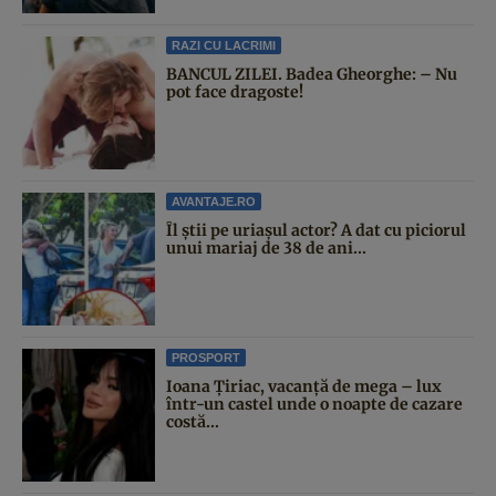
RAZI CU LACRIMI
BANCUL ZILEI. Badea Gheorghe: – Nu
pot face dragoste!
AVANTAJE.RO
Îl știi pe uriașul actor? A dat cu piciorul
unui mariaj de 38 de ani...
PROSPORT
Ioana Țiriac, vacanță de mega – lux
într-un castel unde o noapte de cazare
costă...