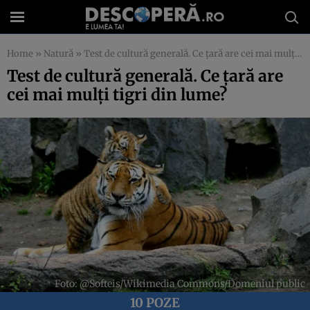
Home
»
Natură
»
Test de cultură generală. Ce țară are cei mai mulți tigri din lume?
Test de cultură generală. Ce țară are
cei mai mulți tigri din lume?
Foto: @Softeis/Wikimedia Commons/Domeniul public
10 POZE