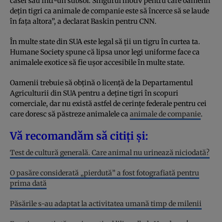
casei sau într-un subsol. Singurul motiv pentru care oamenii
dețin tigri ca animale de companie este să încerce să se laude
în fața altora”, a declarat Baskin pentru CNN.
În multe state din SUA este legal să ții un tigru în curtea ta.
Humane Society spune că lipsa unor legi uniforme face ca
animalele exotice să fie ușor accesibile în multe state.
Oamenii trebuie să obțină o licență de la Departamentul
Agriculturii din SUA pentru a deține tigri în scopuri
comerciale, dar nu există astfel de cerințe federale pentru cei
care doresc să păstreze animalele ca
animale de companie
.
Vă recomandăm să citiți și:
Test de cultură generală. Care animal nu urinează niciodată?
O pasăre considerată „pierdută” a fost fotografiată pentru
prima dată
Păsările s-au adaptat la activitatea umană timp de milenii