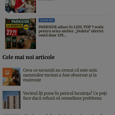
GO4IT.RO
PARKSIDE aduce în LIDL TOP 7 scule
pentru orice atelier. „Vedeta” ofertei
costă doar 129...
Cele mai noi articole
Ceva ce savanții au crezut că este unic
oamenilor tocmai a fost observat și la
maimuțe
Vecinul îți pune în pericol locuința? Ce poți
face dacă refuză să remedieze problema