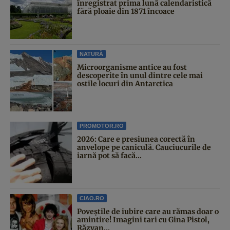
înregistrat prima lună calendaristică
fără ploaie din 1871 încoace
NATURĂ
Microorganisme antice au fost
descoperite în unul dintre cele mai
ostile locuri din Antarctica
PROMOTOR.RO
2026: Care e presiunea corectă în
anvelope pe caniculă. Cauciucurile de
iarnă pot să facă...
CIAO.RO
Poveştile de iubire care au rămas doar o
amintire! Imagini tari cu Gina Pistol,
Răzvan...