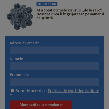
MEDIAFAX.RO
AI a creat primele virusuri „de la zero”.
Descoperirea îi îngrijorează pe oamenii
de știință
Adresa de email*
Numele
Prenumele
Sunt de acord cu
Politica de confidentialitate
*