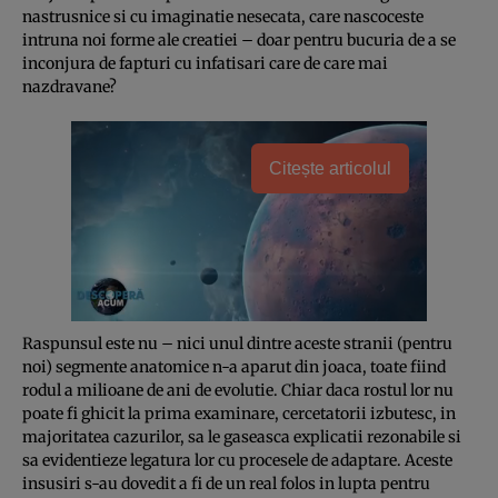
nastrusnice si cu imaginatie nesecata, care nascoceste
intruna noi forme ale creatiei – doar pentru bucuria de a se
inconjura de fapturi cu infatisari care de care mai
nazdravane?
Citește articolul
Raspunsul este nu – nici unul dintre aceste stranii (pentru
noi) segmente anatomice n-a aparut din joaca, toate fiind
rodul a milioane de ani de evolutie. Chiar daca rostul lor nu
poate fi ghicit la prima examinare, cercetatorii izbutesc, in
majoritatea cazurilor, sa le gaseasca explicatii rezonabile si
sa evidentieze legatura lor cu procesele de adaptare. Aceste
insusiri s-au dovedit a fi de un real folos in lupta pentru