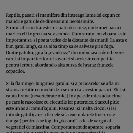
Reptile, pasari si mamifere din intreaga lume isi expun cu
mandrie gaturile de dimensiuni neobisnuite.
Strutul african traieste in spatii deschise, unde unei pasari
mari ca el ii e greu sa se ascunda. Cum strutul nu zboara, este
important sa-si poata vedea de la distanta dusmanii (la asta e
bun gatul lung), ca sa aiba timp sa se salveze prin fuga.
Gratie gatului, girafa „evadeaza“ din imbulzeala de erbivore
care isi impart teritoriul savanei si ocoleste competitia
pentru ierburi abordand o alta sursa de hrana: frunzele
copacilor.
Si la flamingo, lungimea gatului si a picioarelor se afla in
stransa relatie cu modul de a se nutri al acestor pasari. Ele isi
cauta hrana (nevertebrate mici) in apele de mica adancime,
pe care le rascolesc cu ciocurile lor puternice. Starcul pitic
este un as al camuflajului. Pasarea isi inalta ciocul si isi
intinde gatul (care la femele si la exemplarele tinere este
dungat) pentru a se topi in „decorul“ la fel de vargat al
vegetatiei de mlastina. Comportament de aparare: soparla