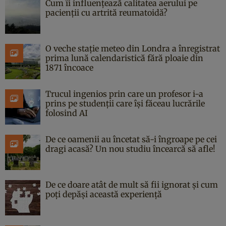
Cum îi influențează calitatea aerului pe
pacienții cu artrită reumatoidă?
O veche stație meteo din Londra a înregistrat
prima lună calendaristică fără ploaie din
1871 încoace
Trucul ingenios prin care un profesor i-a
prins pe studenții care își făceau lucrările
folosind AI
De ce oamenii au încetat să-i îngroape pe cei
dragi acasă? Un nou studiu încearcă să afle!
De ce doare atât de mult să fii ignorat și cum
poți depăși această experiență