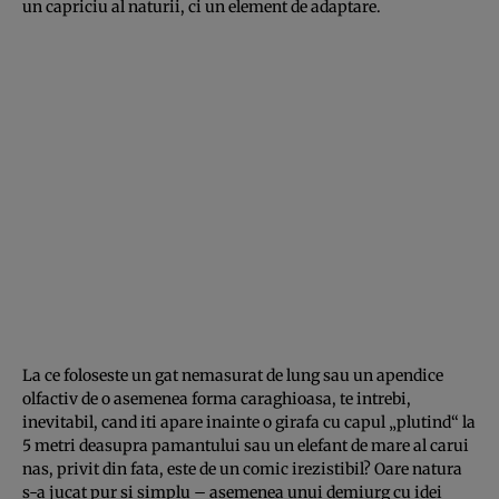
un capriciu al naturii, ci un element de adaptare.
La ce foloseste un gat nemasurat de lung sau un apendice
olfactiv de o asemenea forma caraghioasa, te intrebi,
inevitabil, cand iti apare inainte o girafa cu capul „plutind“ la
5 metri deasupra pamantului sau un elefant de mare al carui
nas, privit din fata, este de un comic irezistibil? Oare natura
s-a jucat pur si simplu – asemenea unui demiurg cu idei