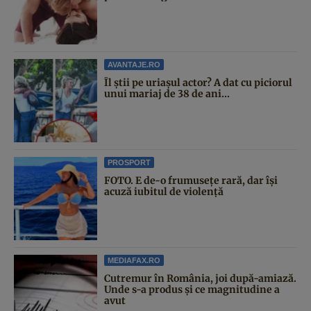
AVANTAJE.RO
Îl știi pe uriașul actor? A dat cu piciorul
unui mariaj de 38 de ani...
PROSPORT
FOTO. E de-o frumusețe rară, dar își
acuză iubitul de violență
MEDIAFAX.RO
Cutremur în România, joi după-amiază.
Unde s-a produs și ce magnitudine a
avut