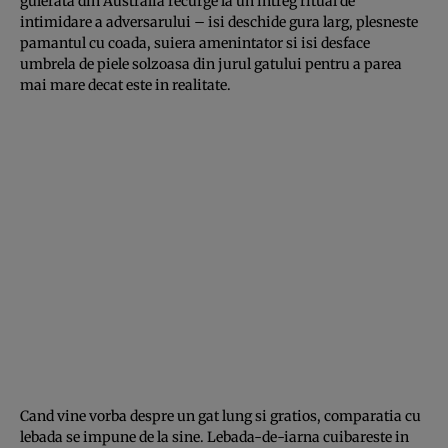
gulerata din Australia recurge la un intreg ritual de
intimidare a adversarului – isi deschide gura larg, plesneste
pamantul cu coada, suiera amenintator si isi desface
umbrela de piele solzoasa din jurul gatului pentru a parea
mai mare decat este in realitate.
Cand vine vorba despre un gat lung si gratios, comparatia cu
lebada se impune de la sine. Lebada-de-iarna cuibareste in