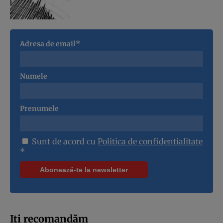
Adresa de email*
Numele
Prenumele
Sunt de acord cu
Politica de confidentialitate
*
Iți recomandăm