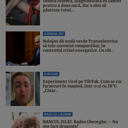
Vedeta celebră, diagnosticată cu cancer
pentru a doua oară, dar a ales să
păstreze totul...
GANDUL.RO
Bolojan dă undă verde Transelectrica
să taie curentul companiilor, în
contextul crizei energetice. Cu cât...
G4FOOD
Experiment viral pe TikTok. Cum se coc
fursecuri în mașină, într-o zi cu 38°C.
„Chiar...
RAZI CU LACRIMI
BANCUL ZILEI. Badea Gheorghe: – Nu
pot face dragoste!