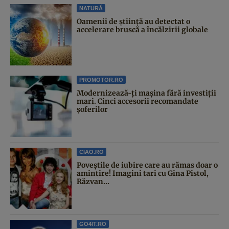
NATURĂ
Oamenii de știință au detectat o
accelerare bruscă a încălzirii globale
PROMOTOR.RO
Modernizează-ți mașina fără investiții
mari. Cinci accesorii recomandate
șoferilor
CIAO.RO
Poveştile de iubire care au rămas doar o
amintire! Imagini tari cu Gina Pistol,
Răzvan...
GO4IT.RO