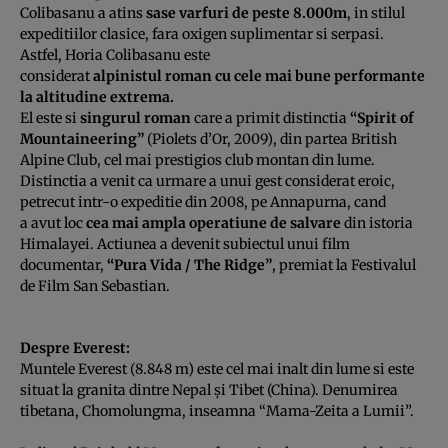
Colibasanu a atins
sase varfuri de peste 8.000m
, in stilul
expeditiilor clasice, fara oxigen suplimentar si serpasi.
Astfel, Horia Colibasanu este
considerat
alpinistul roman cu cele mai bune performante
la altitudine extrema.
El este si
singurul roman
care a primit distinctia
“Spirit of
Mountaineering”
(Piolets d’Or, 2009), din partea British
Alpine Club, cel mai prestigios club montan din lume.
Distinctia a venit ca urmare a unui gest considerat eroic,
petrecut intr-o expeditie din 2008, pe Annapurna, cand
a avut loc
cea mai ampla operatiune de salvare
din istoria
Himalayei. Actiunea a devenit subiectul unui film
documentar,
“Pura Vida / The Ridge”
, premiat la Festivalul
de Film San Sebastian.
Despre Everest:
Muntele Everest (8.848 m) este cel mai inalt din lume si este
situat la granita dintre Nepal şi Tibet (China). Denumirea
tibetana, Chomolungma, inseamna “Mama-Zeita a Lumii”.