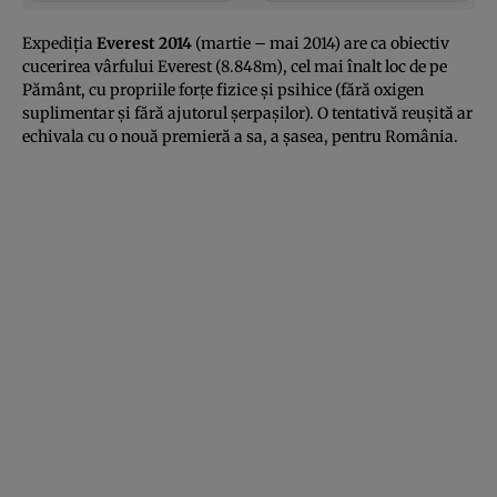
Expediţia
Everest 2014
(martie – mai 2014) are ca obiectiv
cucerirea vârfului Everest (8.848m), cel mai înalt loc de pe
Pământ, cu propriile forţe fizice şi psihice (fără oxigen
suplimentar şi fără ajutorul şerpaşilor). O tentativă reuşită ar
echivala cu o nouă premieră a sa, a şasea, pentru România.