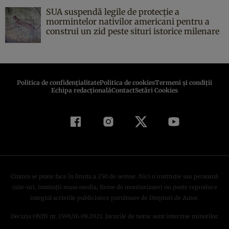
SUA suspendă legile de protecție a
mormintelor nativilor americani pentru a
construi un zid peste situri istorice milenare
Politica de confidenţialitate
Politica de cookies
Termeni şi condiţii
Echipa redacțională
Contact
Setări Cookies
Citarea se poate face în limita a 250 de semne. Nici o instituţie sau persoană
(site-uri, instituţii mass-media, firme de monitorizare) nu poate reproduce
integral scrierile publicistice purtătoare de Drepturi de Autor.
Decizia ONJN nr. 1598/16.09.2021. Jocurile de noroc sunt interzise minorilor.