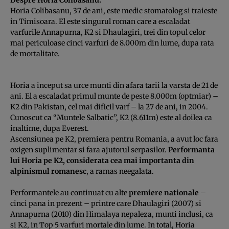
Horia Colibasanu, 37 de ani, este medic stomatolog si traieste
in Timisoara. El este singurul roman care a escaladat
varfurile Annapurna, K2 si Dhaulagiri, trei din topul celor
mai periculoase cinci varfuri de 8.000m din lume, dupa rata
de mortalitate.
Horia a inceput sa urce munti din afara tarii la varsta de 21 de
ani. El a escaladat primul munte de peste 8.000m (optmiar) –
K2 din Pakistan, cel mai dificil varf – la 27 de ani, in 2004.
Cunoscut ca “Muntele Salbatic”, K2 (8.611m) este al doilea ca
inaltime, dupa Everest.
Ascensiunea pe K2, premiera pentru Romania, a avut loc fara
oxigen suplimentar si fara ajutorul serpasilor.
Performanta
lui Horia pe K2, considerata cea mai importanta din
alpinismul romanesc
, a ramas neegalata.
Performantele au continuat cu alte
premiere nationale
–
cinci pana in prezent – printre care Dhaulagiri (2007) si
Annapurna (2010) din Himalaya nepaleza, munti inclusi, ca
si K2, in Top 5 varfuri mortale din lume. In total, Horia