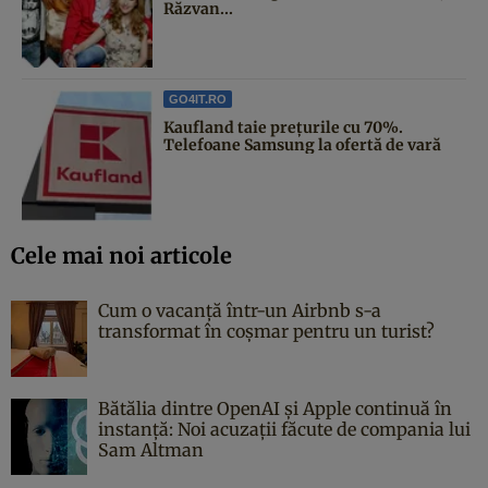
Răzvan...
GO4IT.RO
Kaufland taie prețurile cu 70%.
Telefoane Samsung la ofertă de vară
Cele mai noi articole
Cum o vacanță într-un Airbnb s-a
transformat în coșmar pentru un turist?
Bătălia dintre OpenAI și Apple continuă în
instanță: Noi acuzații făcute de compania lui
Sam Altman