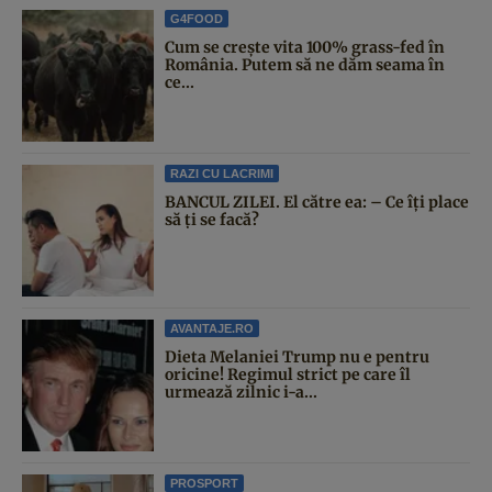
G4FOOD
Cum se crește vita 100% grass-fed în
România. Putem să ne dăm seama în
ce...
RAZI CU LACRIMI
BANCUL ZILEI. El către ea: – Ce îți place
să ți se facă?
AVANTAJE.RO
Dieta Melaniei Trump nu e pentru
oricine! Regimul strict pe care îl
urmează zilnic i-a...
PROSPORT