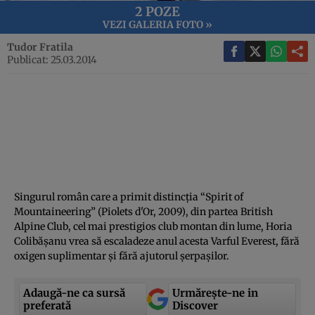
2 POZE
VEZI GALERIA FOTO »
Tudor Fratila
Publicat: 25.03.2014
Singurul român care a primit distincţia “Spirit of
Mountaineering” (Piolets d'Or, 2009), din partea British
Alpine Club, cel mai prestigios club montan din lume, Horia
Colibăşanu vrea să escaladeze anul acesta Varful Everest, fără
oxigen suplimentar şi fără ajutorul şerpaşilor.
Adaugă-ne ca sursă
Urmărește-ne in
preferată
Discover