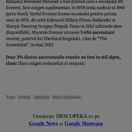
Italianul Reinhold Messner a fost primul care a escaladat Mt.
Everest, fara oxigen suplimentar, in 1978 (ruta sudica) si 1980
(prin Nord). Varful Everest fusese escaladat pentru prima
oara in 1953, de catre Edmund Hillary (Noua Zeelanda) si
Sherpa Tenzing Norgay (Nepal). Pana in 2012 (ultimele date
disponibile), Muntele Everest avusese
5.656 ascensiuni
reusite, potrivit lui Eberhard Jurgalski, citat de “The
Economist”, in mai 2013.
Doar 3% dintre ascensiunile reusite au fost in stil alpin,
clasic
(fara oxigen imbuteliat si serpasi).
Tags:
everest
expeditie
horia colibasanu
Urmărește DESCOPERĂ.ro pe
Google News
Google Showcase
și