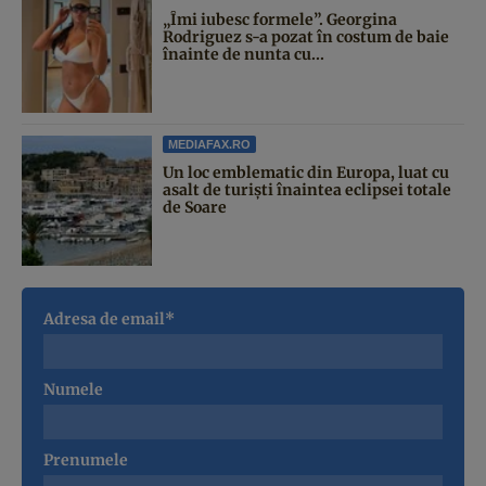
„Îmi iubesc formele”. Georgina
Rodriguez s-a pozat în costum de baie
înainte de nunta cu...
MEDIAFAX.RO
Un loc emblematic din Europa, luat cu
asalt de turiști înaintea eclipsei totale
de Soare
Adresa de email*
Numele
Prenumele