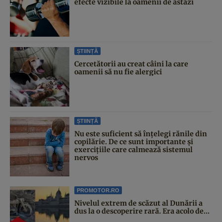
efecte vizibile la oamenii de astăzi
ȘTIINȚĂ
Cercetătorii au creat câini la care
oamenii să nu fie alergici
ȘTIINȚĂ
Nu este suficient să înțelegi rănile din
copilărie. De ce sunt importante și
exercițiile care calmează sistemul
nervos
PROMOTOR.RO
Nivelul extrem de scăzut al Dunării a
dus la o descoperire rară. Era acolo de...