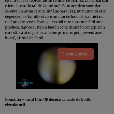
ce ar trebui să reprezinte un semnal de alarmă. Un bărbat sau
o femeie care la 40-50 de ani suferă un accident vascular
cerebral în urma căruia rămâne paralizat, nu numai că este
dependent de familie şi consumator de fonduri, dar nici nu
mai produce ceva. Este o persoană care consumă fără amai
produce, fapt ce ar trebui luat în considerare în condiţiile în
care ştii că ai nişte mecanisme prin care poţi preveni acest
lucru”, afirmă dr. Pană.
Citește articolul
România – locul II în UE decese cauzate de bolile
circulatorii