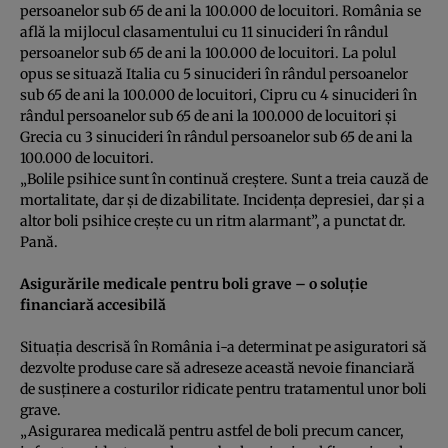
persoanelor sub 65 de ani la 100.000 de locuitori. România se
află la mijlocul clasamentului cu 11 sinucideri în rândul
persoanelor sub 65 de ani la 100.000 de locuitori. La polul
opus se situază Italia cu 5 sinucideri în rândul persoanelor
sub 65 de ani la 100.000 de locuitori, Cipru cu 4 sinucideri în
rândul persoanelor sub 65 de ani la 100.000 de locuitori şi
Grecia cu 3 sinucideri în rândul persoanelor sub 65 de ani la
100.000 de locuitori.
„Bolile psihice sunt în continuă creştere. Sunt a treia cauză de
mortalitate, dar şi de dizabilitate. Incidenţa depresiei, dar şi a
altor boli psihice creşte cu un ritm alarmant”, a punctat dr.
Pană.
Asigurările medicale pentru boli grave – o soluţie
financiară accesibilă
Situaţia descrisă în România i-a determinat pe asiguratori să
dezvolte produse care să adreseze această nevoie financiară
de susţinere a costurilor ridicate pentru tratamentul unor boli
grave.
„Asigurarea medicală pentru astfel de boli precum cancer,