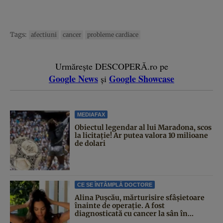
Tags:
afectiuni
cancer
probleme cardiace
Urmărește DESCOPERĂ.ro pe
Google News
Google Showcase
și
MEDIAFAX
Obiectul legendar al lui Maradona, scos
la licitație! Ar putea valora 10 milioane
de dolari
CE SE ÎNTÂMPLĂ DOCTORE
Alina Pușcău, mărturisire sfâșietoare
înainte de operație. A fost
diagnosticată cu cancer la sân în...