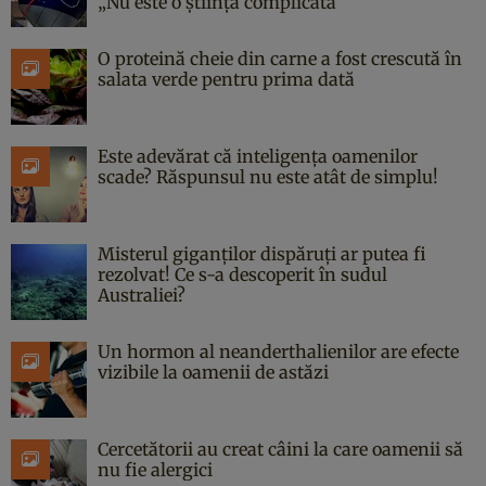
„Nu este o știință complicată”
O proteină cheie din carne a fost crescută în
salata verde pentru prima dată
Este adevărat că inteligența oamenilor
scade? Răspunsul nu este atât de simplu!
Misterul giganților dispăruți ar putea fi
rezolvat! Ce s-a descoperit în sudul
Australiei?
Un hormon al neanderthalienilor are efecte
vizibile la oamenii de astăzi
Cercetătorii au creat câini la care oamenii să
nu fie alergici