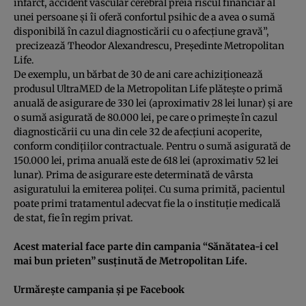
infarct, accident vascular cerebral preia riscul financiar al
unei persoane şi îi oferă confortul psihic de a avea o sumă
disponibilă în cazul diagnosticării cu o afecţiune gravă”,
precizează Theodor Alexandrescu, Preşedinte Metropolitan
Life.
De exemplu, un bărbat de 30 de ani care achiziţionează
produsul UltraMED de la Metropolitan Life plăteşte o primă
anuală de asigurare de 330 lei (aproximativ 28 lei lunar) şi are
o sumă asigurată de 80.000 lei, pe care o primeşte în cazul
diagnosticării cu una din cele 32 de afecţiuni acoperite,
conform condiţiilor contractuale. Pentru o sumă asigurată de
150.000 lei, prima anuală este de 618 lei (aproximativ 52 lei
lunar). Prima de asigurare este determinată de vârsta
asiguratului la emiterea poliţei. Cu suma primită, pacientul
poate primi tratamentul adecvat fie la o instituţie medicală
de stat, fie în regim privat.
Acest material face parte din campania “
Sănătatea-i cel
mai bun prieten
” susţinută de Metropolitan Life.
Urmăreşte campania şi pe
Facebook