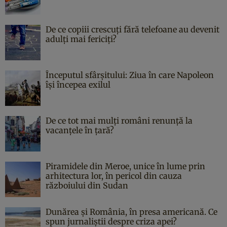
De ce copiii crescuți fără telefoane au devenit
adulți mai fericiți?
Începutul sfârşitului: Ziua în care Napoleon
îşi începea exilul
De ce tot mai mulți români renunță la
vacanțele în țară?
Piramidele din Meroe, unice în lume prin
arhitectura lor, în pericol din cauza
războiului din Sudan
Dunărea și România, în presa americană. Ce
spun jurnaliștii despre criza apei?