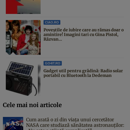
CIAO.RO
Poveştile de iubire care au rămas doar o
amintire! Imagini tari cu Gina Pistol,
Răzvan...
GO4IT.RO
Gadget util pentru grădină: Radio solar
portabil cu Bluetooth la Dedeman
Cele mai noi articole
Cum arată o zi din viața unui cercetător
NASA care studiază sănătatea astronauților: