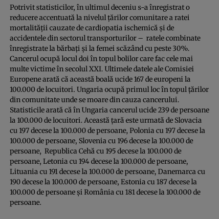
Potrivit statisticilor, în ultimul deceniu s-a înregistrat o
reducere accentuată la nivelul ţărilor comunitare a ratei
mortalităţii cauzate de cardiopatia ischemică şi de
accidentele din sectorul transporturilor – ratele combinate
înregistrate la bărbaţi şi la femei scăzând cu peste 30%.
Cancerul ocupă locul doi în topul bolilor care fac cele mai
multe victime în secolul XXI. Ultimele datele ale Comisiei
Europene arată că această boală ucide 167 de europeni la
100.000 de locuitori. Ungaria ocupă primul loc în topul ţărilor
din comunitate unde se moare din cauza cancerului.
Statisticile arată că în Ungaria cancerul ucide 239 de persoane
la 100.000 de locuitori. Această ţară este urmată de Slovacia
cu 197 decese la 100.000 de persoane, Polonia cu 197 decese la
100.000 de persoane, Slovenia cu 196 decese la 100.000 de
persoane, Republica Cehă cu 195 decese la 100.000 de
persoane, Letonia cu 194 decese la 100.000 de persoane,
Lituania cu 191 decese la 100.000 de persoane, Danemarca cu
190 decese la 100.000 de persoane, Estonia cu 187 decese la
100.000 de persoane şi România cu 181 decese la 100.000 de
persoane.