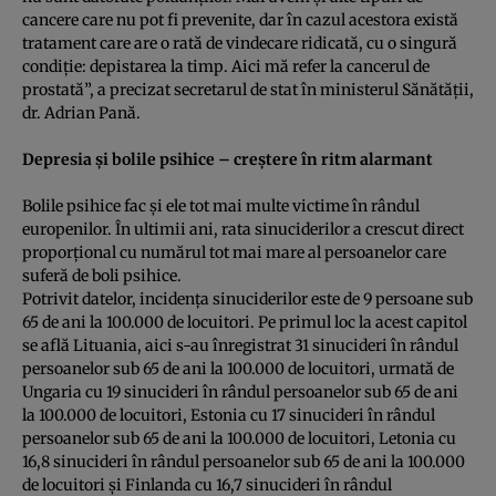
cancere care nu pot fi prevenite, dar în cazul acestora există
tratament care are o rată de vindecare ridicată, cu o singură
condiţie: depistarea la timp. Aici mă refer la cancerul de
prostată”, a precizat secretarul de stat în ministerul Sănătăţii,
dr. Adrian Pană.
Depresia şi bolile psihice – creştere în ritm alarmant
Bolile psihice fac şi ele tot mai multe victime în rândul
europenilor. În ultimii ani, rata sinuciderilor a crescut direct
proporţional cu numărul tot mai mare al persoanelor care
suferă de boli psihice.
Potrivit datelor, incidenţa sinuciderilor este de 9 persoane sub
65 de ani la 100.000 de locuitori. Pe primul loc la acest capitol
se află Lituania, aici s-au înregistrat 31 sinucideri în rândul
persoanelor sub 65 de ani la 100.000 de locuitori, urmată de
Ungaria cu 19 sinucideri în rândul persoanelor sub 65 de ani
la 100.000 de locuitori, Estonia cu 17 sinucideri în rândul
persoanelor sub 65 de ani la 100.000 de locuitori, Letonia cu
16,8 sinucideri în rândul persoanelor sub 65 de ani la 100.000
de locuitori şi Finlanda cu 16,7 sinucideri în rândul