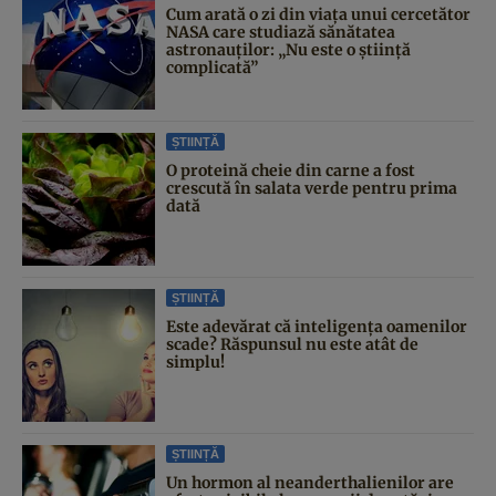
Cum arată o zi din viața unui cercetător
NASA care studiază sănătatea
astronauților: „Nu este o știință
complicată”
ȘTIINȚĂ
O proteină cheie din carne a fost
crescută în salata verde pentru prima
dată
ȘTIINȚĂ
Este adevărat că inteligența oamenilor
scade? Răspunsul nu este atât de
simplu!
ȘTIINȚĂ
Un hormon al neanderthalienilor are