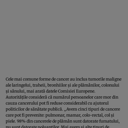
Cele mai comune forme de cancer au inclus tumorile maligne
ale laringelui, traheii, bronhiilor şi ale plămânilor, colonului
şi sânului, mai arată datele Comisiei Europene.
Autorităţile consideră că numărul persoanelor care mor din
cauza cancerului pot fi reduse considerabil cu ajutorul
politicilor de sănătate publică. „Avem cinci tipuri de cancere
care pot fi prevenite: pulmonar, mamar, colo-rectal, col şi
piele. 98% din cancerele de plămân sunt datorate fumatului,
nu sunt datorate poluanţilor. Mai avem şi alte tipuri de