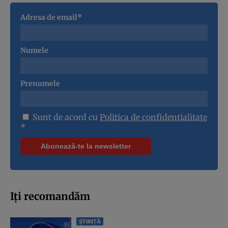
Adresa de email*
Numele
Prenumele
Sunt de acord cu
Politica de confidentialitate
*
Iți recomandăm
ȘTIINȚĂ