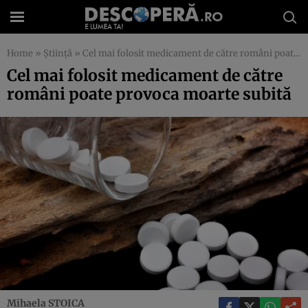
Home
»
Știință
»
Cel mai folosit medicament de către români poate provoca moarte subită
Cel mai folosit medicament de către
români poate provoca moarte subită
Mihaela STOICA