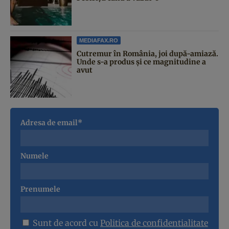
MEDIAFAX.RO
Cutremur în România, joi după-amiază.
Unde s-a produs și ce magnitudine a
avut
Adresa de email*
Numele
Prenumele
Sunt de acord cu
Politica de confidentialitate