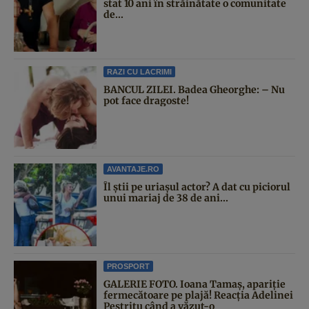
stat 10 ani în străinătate o comunitate
de...
RAZI CU LACRIMI
BANCUL ZILEI. Badea Gheorghe: – Nu
pot face dragoste!
AVANTAJE.RO
Îl știi pe uriașul actor? A dat cu piciorul
unui mariaj de 38 de ani...
PROSPORT
GALERIE FOTO. Ioana Tamaş, apariție
fermecătoare pe plajă! Reacția Adelinei
Pestrițu când a văzut-o