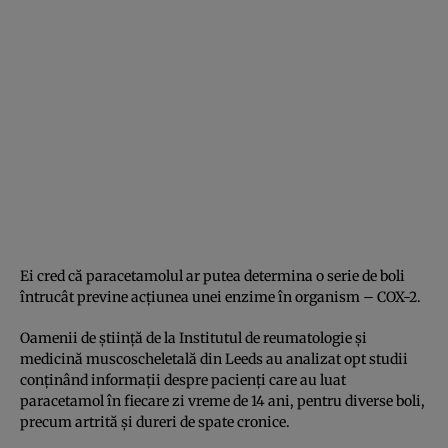
Ei cred că paracetamolul ar putea determina o serie de boli
întrucât previne acţiunea unei enzime în organism – COX-2.
Oamenii de ştiinţă de la Institutul de reumatologie şi
medicină muscoscheletală din Leeds au analizat opt studii
conţinând informaţii despre pacienţi care au luat
paracetamol în fiecare zi vreme de 14 ani, pentru diverse boli,
precum artrită şi dureri de spate cronice.