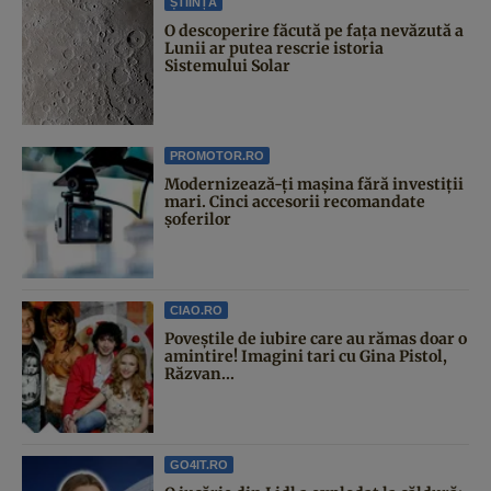
ȘTIINȚĂ
O descoperire făcută pe fața nevăzută a
Lunii ar putea rescrie istoria
Sistemului Solar
PROMOTOR.RO
Modernizează-ți mașina fără investiții
mari. Cinci accesorii recomandate
șoferilor
CIAO.RO
Poveştile de iubire care au rămas doar o
amintire! Imagini tari cu Gina Pistol,
Răzvan...
GO4IT.RO