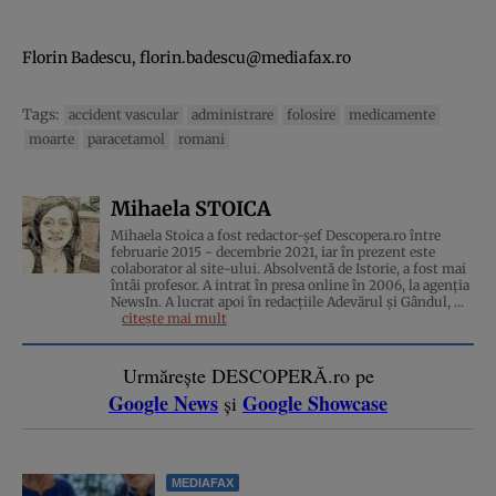
Florin Badescu,
florin.badescu@mediafax.ro
Tags:
accident vascular
administrare
folosire
medicamente
moarte
paracetamol
romani
Mihaela STOICA
Mihaela Stoica a fost redactor-șef Descopera.ro între
februarie 2015 - decembrie 2021, iar în prezent este
colaborator al site-ului. Absolventă de Istorie, a fost mai
întâi profesor. A intrat în presa online în 2006, la agenţia
NewsIn. A lucrat apoi în redacţiile Adevărul şi Gândul, ...
citește mai mult
Urmărește DESCOPERĂ.ro pe
Google News
Google Showcase
și
MEDIAFAX