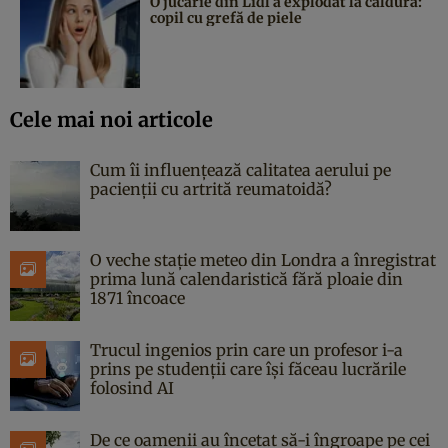
O jucărie din Lidl a explodat la căldură:
copil cu grefă de piele
Cele mai noi articole
Cum îi influențează calitatea aerului pe
pacienții cu artrită reumatoidă?
O veche stație meteo din Londra a înregistrat
prima lună calendaristică fără ploaie din
1871 încoace
Trucul ingenios prin care un profesor i-a
prins pe studenții care își făceau lucrările
folosind AI
De ce oamenii au încetat să-i îngroape pe cei