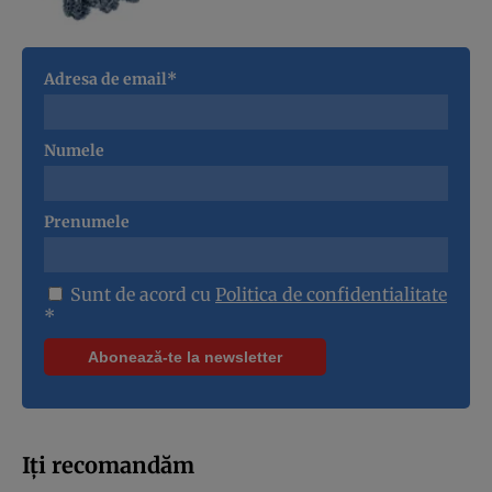
Adresa de email*
Numele
Prenumele
Sunt de acord cu
Politica de confidentialitate
*
Iți recomandăm