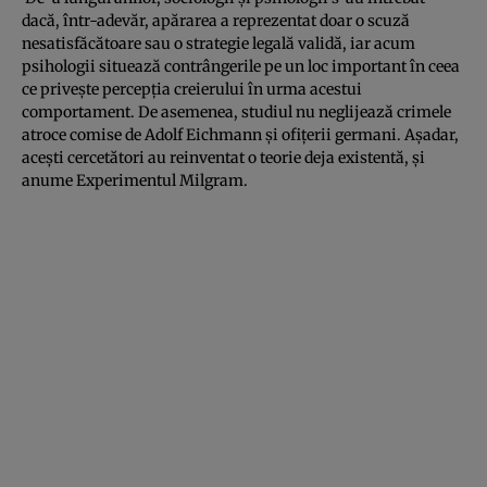
dacă, într-adevăr, apărarea a reprezentat doar o scuză
nesatisfăcătoare sau o strategie legală validă, iar acum
psihologii situează contrângerile pe un loc important în ceea
ce priveşte percepţia creierului în urma acestui
comportament. De asemenea, studiul nu neglijează crimele
atroce comise de Adolf Eichmann şi ofiţerii germani. Aşadar,
aceşti cercetători au reinventat o teorie deja existentă, şi
anume Experimentul Milgram.