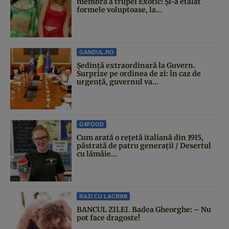
membră a trupei Exotic! Și-a etalat
formele voluptoase, la...
GANDUL.RO
Şedinţă extraordinară la Guvern.
Surprize pe ordinea de zi: în caz de
urgență, guvernul va...
G4FOOD
Cum arată o rețetă italiană din 1915,
păstrată de patru generații / Desertul
cu lămâie...
RAZI CU LACRIMI
BANCUL ZILEI. Badea Gheorghe: – Nu
pot face dragoste!