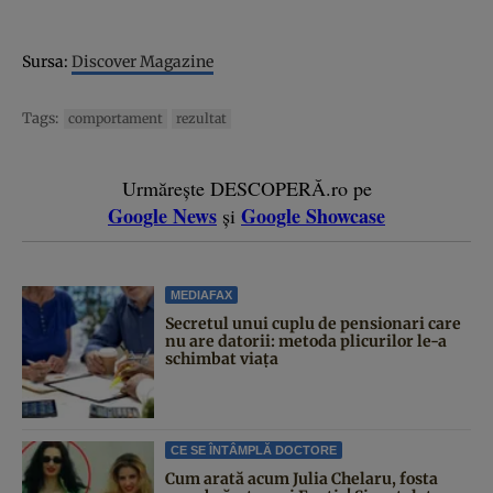
Sursa:
Discover Magazine
Tags:
comportament
rezultat
Urmărește DESCOPERĂ.ro pe
Google News
Google Showcase
și
MEDIAFAX
Secretul unui cuplu de pensionari care
nu are datorii: metoda plicurilor le-a
schimbat viața
CE SE ÎNTÂMPLĂ DOCTORE
Cum arată acum Julia Chelaru, fosta