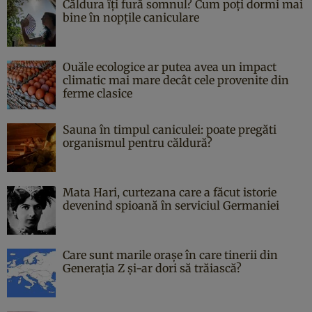
Căldura îți fură somnul? Cum poți dormi mai
bine în nopțile caniculare
Ouăle ecologice ar putea avea un impact
climatic mai mare decât cele provenite din
ferme clasice
Sauna în timpul caniculei: poate pregăti
organismul pentru căldură?
Mata Hari, curtezana care a făcut istorie
devenind spioană în serviciul Germaniei
Care sunt marile orașe în care tinerii din
Generația Z și-ar dori să trăiască?