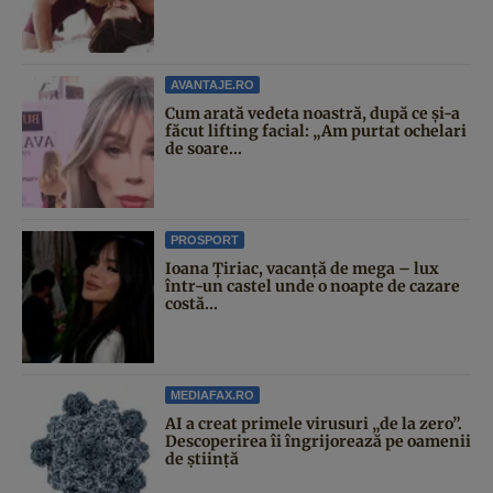
AVANTAJE.RO
Cum arată vedeta noastră, după ce și-a
făcut lifting facial: „Am purtat ochelari
de soare...
PROSPORT
Ioana Țiriac, vacanță de mega – lux
într-un castel unde o noapte de cazare
costă...
MEDIAFAX.RO
AI a creat primele virusuri „de la zero”.
Descoperirea îi îngrijorează pe oamenii
de știință