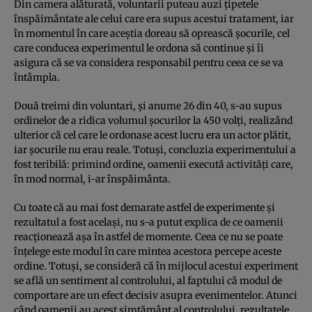
Din camera alăturată, voluntarii puteau auzi ţipetele
înspăimântate ale celui care era supus acestui tratament, iar
în momentul în care aceştia doreau să oprească şocurile, cel
care conducea experimentul le ordona să continue şi îi
asigura că se va considera responsabil pentru ceea ce se va
întâmpla.
Două treimi din voluntari, şi anume 26 din 40, s-au supus
ordinelor de a ridica volumul şocurilor la 450 volţi, realizând
ulterior că cel care le ordonase acest lucru era un actor plătit,
iar şocurile nu erau reale. Totuşi, concluzia experimentului a
fost teribilă: primind ordine, oamenii execută activităţi care,
în mod normal, i-ar înspăimânta.
Cu toate că au mai fost demarate astfel de experimente şi
rezultatul a fost acelaşi, nu s-a putut explica de ce oamenii
reacţionează aşa în astfel de momente. Ceea ce nu se poate
înţelege este modul în care mintea acestora percepe aceste
ordine. Totuşi, se consideră că în mijlocul acestui experiment
se află un sentiment al controlului, al faptului că modul de
comportare are un efect decisiv asupra evenimentelor. Atunci
când oamenii au acest simţământ al controlului, rezultatele