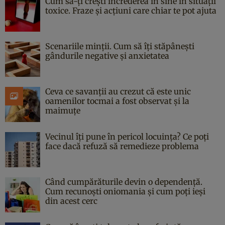
Cum să-ți crești încrederea în sine în situații
toxice. Fraze și acțiuni care chiar te pot ajuta
Scenariile minții. Cum să îți stăpânești
gândurile negative și anxietatea
Ceva ce savanții au crezut că este unic
oamenilor tocmai a fost observat și la
maimuțe
Vecinul îți pune în pericol locuința? Ce poți
face dacă refuză să remedieze problema
Când cumpărăturile devin o dependență.
Cum recunoști oniomania și cum poți ieși
din acest cerc