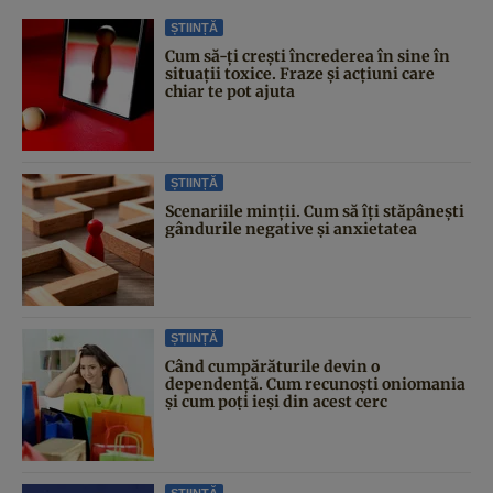
ȘTIINȚĂ
Cum să-ți crești încrederea în sine în
situații toxice. Fraze și acțiuni care
chiar te pot ajuta
ȘTIINȚĂ
Scenariile minții. Cum să îți stăpânești
gândurile negative și anxietatea
ȘTIINȚĂ
Când cumpărăturile devin o
dependență. Cum recunoști oniomania
și cum poți ieși din acest cerc
ȘTIINȚĂ