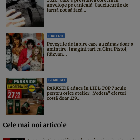
anvelope pe caniculă. Cauciucurile de
iarnă pot să facă...
CIAO.RO
Poveştile de iubire care au rămas doar o
amintire! Imagini tari cu Gina Pistol,
Răzvan...
GO4IT.RO
PARKSIDE aduce în LIDL TOP 7 scule
pentru orice atelier. „Vedeta” ofertei
costă doar 129...
Cele mai noi articole