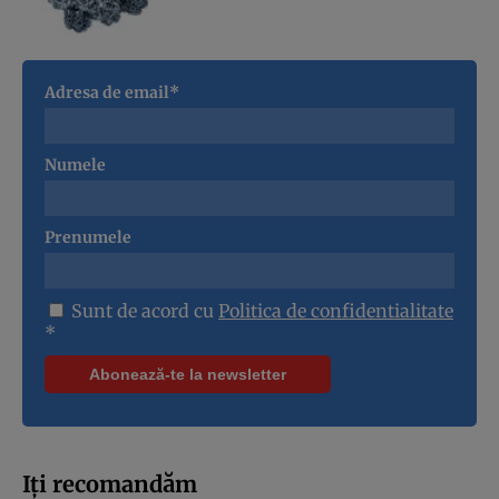
Adresa de email*
Numele
Prenumele
Sunt de acord cu
Politica de confidentialitate
*
Iți recomandăm