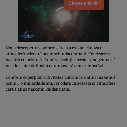
Citește articolul
Noua descoperire conform căreia a existat cândva o
atmosferă selenară poate schimba dramatic înţelegerea
noastră cu privire la Lună şi evoluţia acesteia, sugerând că
nu a fost atât de lipsită de atmosferă cum este astăzi.
Conform experţilor, activitatea vulcanică a atins maximul
acum 3,5 miliarde de ani, iar odată cu aceasta şi atmosfera,
care a atins maximul de densitate.