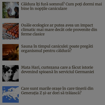
Căldura îți fură somnul? Cum poți dormi mai
bine în nopțile caniculare
Ouăle ecologice ar putea avea un impact
climatic mai mare decât cele provenite din
ferme clasice
Sauna în timpul caniculei: poate pregăti
organismul pentru căldură?
Mata Hari, curtezana care a făcut istorie
devenind spioană în serviciul Germaniei
Care sunt marile orașe în care tinerii din
Generația Z și-ar dori să trăiască?