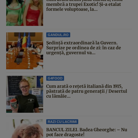
membră a trupei Exotic! Și-a etalat
formele voluptoase, la...
GANDUL.RO
Şedinţă extraordinară la Guvern.
Surprize pe ordinea de zi: în caz de
urgență, guvernul va...
G4FOOD
Cum arată o rețetă italiană din 1915,
păstrată de patru generații / Desertul
cu lămâie...
RAZI CU LACRIMI
BANCUL ZILEI. Badea Gheorghe: – Nu
pot face dragoste!