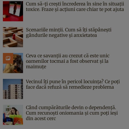
Cum să-ți crești încrederea în sine în situații
toxice. Fraze și acțiuni care chiar te pot ajuta
Scenariile minții. Cum să îți stăpânești
gândurile negative și anxietatea
Ceva ce savanții au crezut că este unic
oamenilor tocmai a fost observat și la
maimuțe
Vecinul îți pune în pericol locuința? Ce poți
face dacă refuză să remedieze problema
Când cumpărăturile devin o dependență.
Cum recunoști oniomania și cum poți ieși
din acest cerc