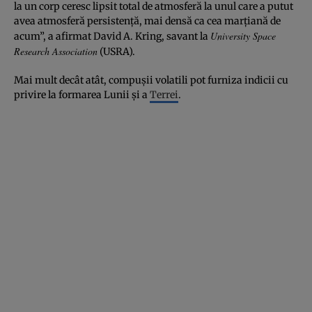
la un corp ceresc lipsit total de atmosferă la unul care a putut
avea atmosferă persistenţă, mai densă ca cea marţiană de
University Space
acum”, a afirmat David A. Kring, savant la
Research Association
(USRA).
Mai mult decât atât, compuşii volatili pot furniza indicii cu
privire la formarea Lunii şi a
Terrei
.