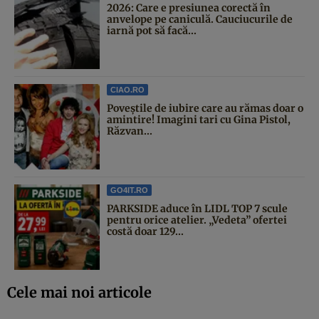
2026: Care e presiunea corectă în
anvelope pe caniculă. Cauciucurile de
iarnă pot să facă...
CIAO.RO
Poveştile de iubire care au rămas doar o
amintire! Imagini tari cu Gina Pistol,
Răzvan...
GO4IT.RO
PARKSIDE aduce în LIDL TOP 7 scule
pentru orice atelier. „Vedeta” ofertei
costă doar 129...
Cele mai noi articole