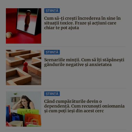
ȘTIINȚĂ
Cum să-ți crești încrederea în sine în
situații toxice. Fraze și acțiuni care
chiar te pot ajuta
ȘTIINȚĂ
Scenariile minții. Cum să îți stăpânești
gândurile negative și anxietatea
ȘTIINȚĂ
Când cumpărăturile devin o
dependență. Cum recunoști oniomania
și cum poți ieși din acest cerc