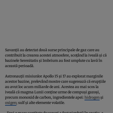
Savanţii au detectat două surse principale de gaz care au
contribuit la crearea acestei atmosfere, scoţând la iveală şi că
bazinele Serenitatis şi Imbrium au fost umplute cu lavă în
această perioadă.
Astronauţii misiunlor Apollo 15 şi 17 au explorat marginile
acestor bazine, prelevând mostre care sugerează că erupţiile
au avut loc acum miliarde de ani. Acestea au mai scos la
iveală că magma Lunii conţine urme de compuşi gazoşi,
precum monoxid de carbon, ingredientele apei:
hidrogen
şi
oxigen
; sulf şi alte elemente volatile.
„Deşi o mare cantitate de vapori a fost pierdută în spaţiu, a