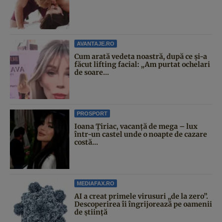
AVANTAJE.RO
Cum arată vedeta noastră, după ce și-a
făcut lifting facial: „Am purtat ochelari
de soare...
PROSPORT
Ioana Țiriac, vacanță de mega – lux
într-un castel unde o noapte de cazare
costă...
MEDIAFAX.RO
AI a creat primele virusuri „de la zero”.
Descoperirea îi îngrijorează pe oamenii
de știință