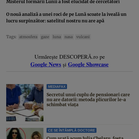
Misterul formării Lunii a fost elucidat de cercetători
O nouă analiză a unei roci de pe Lună scoate la iveală un
lucru surpinzător: satelitul nostru nu are apă
Tags:
atmosfera
gaze
luna
nasa
vulcani
Urmărește DESCOPERĂ.ro pe
Google News
Google Showcase
și
MEDIAFAX
Secretul unui cuplu de pensionari care
nu are datorii: metoda plicurilor le-a
schimbat viața
CE SE ÎNTÂMPLĂ DOCTORE
Cum arată acum Julia Chelaru, fosta