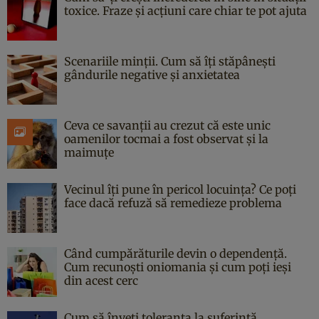
toxice. Fraze și acțiuni care chiar te pot ajuta
Scenariile minții. Cum să îți stăpânești
gândurile negative și anxietatea
Ceva ce savanții au crezut că este unic
oamenilor tocmai a fost observat și la
maimuțe
Vecinul îți pune în pericol locuința? Ce poți
face dacă refuză să remedieze problema
Când cumpărăturile devin o dependență.
Cum recunoști oniomania și cum poți ieși
din acest cerc
Cum să înveți toleranța la suferință.