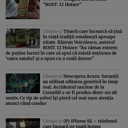
”ROST. 12 Hotare”
Citeşte şi
Tinerii care încearcă să ţină
în viaţă tradiţii româneşti aproape
uitate. Răzvan Voiculescu, autorul
ROST. 12 Hotare: ”Au rămas extrem
de puţine locuri în care să spui că există noţiunea de
‘vatra satului’ şi o spun cu o reală durere”
Citeşte şi
Descopera Acum: Savanţii
au utilizat editarea genetică în timp
real. Accidentul nuclear de la
Cernobîl s-ar fi produs dintr-un alt
motiv. Ce tip de şoferi îşi pierd cel mai uşor atenţia
atunci când conduc
Citeşte şi
(P) iPhone SE – telefonul
care împacă pe toată lumea