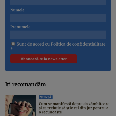
Numele
Prenumele
Sunt de acord cu
Politica de confidentialitate
*
Iți recomandăm
ȘTIINȚĂ
Cum se manifestă depresia zâmbitoare
și ce trebuie să știe cei din jur pentru a
o recunoaște