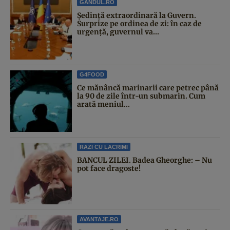
GANDUL.RO
Şedinţă extraordinară la Guvern.
Surprize pe ordinea de zi: în caz de
urgență, guvernul va...
G4FOOD
Ce mănâncă marinarii care petrec până
la 90 de zile într-un submarin. Cum
arată meniul...
RAZI CU LACRIMI
BANCUL ZILEI. Badea Gheorghe: – Nu
pot face dragoste!
AVANTAJE.RO