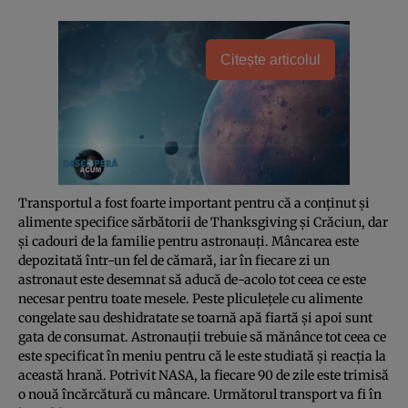
Citește articolul
Transportul a fost foarte important pentru că a conţinut şi
alimente specifice sărbătorii de Thanksgiving şi Crăciun, dar
şi cadouri de la familie pentru astronauţi. Mâncarea este
depozitată într-un fel de cămară, iar în fiecare zi un
astronaut este desemnat să aducă de-acolo tot ceea ce este
necesar pentru toate mesele. Peste pliculeţele cu alimente
congelate sau deshidratate se toarnă apă fiartă şi apoi sunt
gata de consumat. Astronauţii trebuie să mănânce tot ceea ce
este specificat în meniu pentru că le este studiată şi reacţia la
această hrană. Potrivit NASA, la fiecare 90 de zile este trimisă
o nouă încărcătură cu mâncare. Următorul transport va fi în