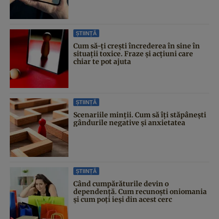
ȘTIINȚĂ
Cum să-ți crești încrederea în sine în
situații toxice. Fraze și acțiuni care
chiar te pot ajuta
ȘTIINȚĂ
Scenariile minții. Cum să îți stăpânești
gândurile negative și anxietatea
ȘTIINȚĂ
Când cumpărăturile devin o
dependență. Cum recunoști oniomania
și cum poți ieși din acest cerc