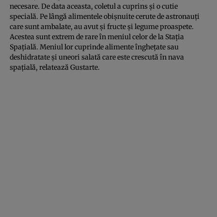
necesare. De data aceasta, coletul a cuprins şi o cutie
specială. Pe lângă alimentele obişnuite cerute de astronauţi
care sunt ambalate, au avut şi fructe şi legume proaspete.
Acestea sunt extrem de rare în meniul celor de la Staţia
Spaţială. Meniul lor cuprinde alimente îngheţate sau
deshidratate şi uneori salată care este crescută în nava
spaţială, relatează
Gustarte
.