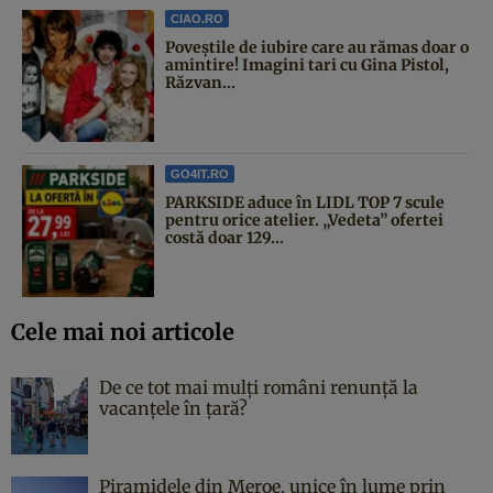
CIAO.RO
Poveştile de iubire care au rămas doar o
amintire! Imagini tari cu Gina Pistol,
Răzvan...
GO4IT.RO
PARKSIDE aduce în LIDL TOP 7 scule
pentru orice atelier. „Vedeta” ofertei
costă doar 129...
Cele mai noi articole
De ce tot mai mulți români renunță la
vacanțele în țară?
Piramidele din Meroe, unice în lume prin