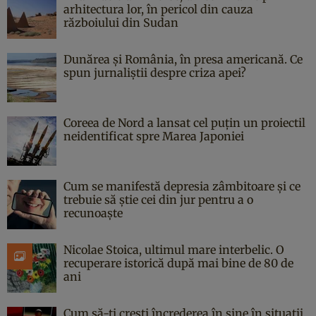
arhitectura lor, în pericol din cauza
războiului din Sudan
Dunărea și România, în presa americană. Ce
spun jurnaliștii despre criza apei?
Coreea de Nord a lansat cel puțin un proiectil
neidentificat spre Marea Japoniei
Cum se manifestă depresia zâmbitoare și ce
trebuie să știe cei din jur pentru a o
recunoaște
Nicolae Stoica, ultimul mare interbelic. O
recuperare istorică după mai bine de 80 de
ani
Cum să-ți crești încrederea în sine în situații