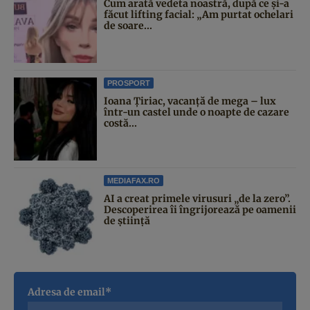
Cum arată vedeta noastră, după ce și-a
făcut lifting facial: „Am purtat ochelari
de soare...
PROSPORT
Ioana Țiriac, vacanță de mega – lux
într-un castel unde o noapte de cazare
costă...
MEDIAFAX.RO
AI a creat primele virusuri „de la zero”.
Descoperirea îi îngrijorează pe oamenii
de știință
Adresa de email*