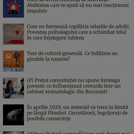
Abilitatea care te ajută să nu mai reacționezi
impulsiv
Cum ne formează copilăria relațiile de adulți.
Povestea psihologului care a schimbat felul
în care înțelegem iubirea
Test de cultură generală. Ce înălțime au
girafele la naștere?
(P) Prețul consultației nu spune întreaga
poveste: ce influențează costurile într-un
cabinet stomatologic din București
În aprilie 2029, un asteroid va trece la limită
pe lângă Pământ. Cercetătorii, îngrijorați de
posibile consecințe
Căldura îți fură somnul? Cum poți dormi mai