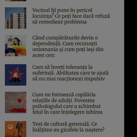
Vecinul îți pune în pericol
locuința? Ce poți face dacă refuză
să remedieze problema
Când cumpărăturile devin o
dependență. Cum recunoști
oniomania și cum poți ieși din
acest cerc
Cum să înveți toleranța la
suferință. Abilitatea care te ajută
să nu mai reacționezi impulsiv
Cum ne formează copilăria
relațiile de adulți. Povestea
psihologului care a schimbat
felul în care înțelegem iubirea
Test de cultură generală. Ce
înălțime au girafele la naștere?