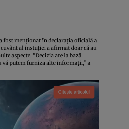
a fost menţionat în declaraţia oficială a
 cuvânt al instuţiei a afirmat doar că au
ulte aspecte. ”Decizia are la bază
 vă putem furniza alte informaţii,” a
Citește articolul