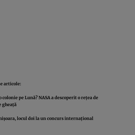
e articole:
 o colonie pe Lună? NASA a descoperit o reţea de
e gheaţă
işoara, locul doi la un concurs internaţional