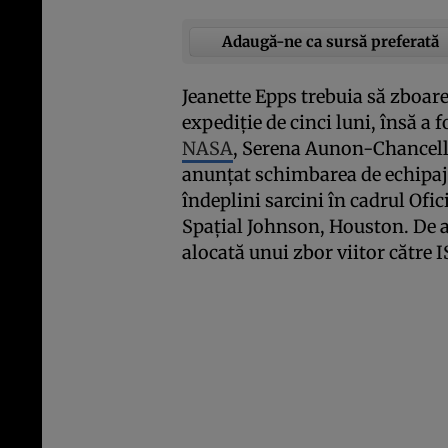
Adaugă-ne ca sursă preferată
Jeanette Epps trebuia să zboare
expediţie de cinci luni, însă a f
NASA
, Serena Aunon-Chancel
anunţat schimbarea de echipaj 
îndeplini sarcini în cadrul Ofi
Spaţial Johnson, Houston. De a
alocată unui zbor viitor către I