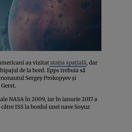
americani au vizitat
staţia spaţială
, dar
hipajul de la bord. Epps trebuia să
osmonautul Sergey Prokopyev şi
Gerst.
iale NASA în 2009, iar în ianurie 2017 a
 către ISS la bordul unei nave Soyuz