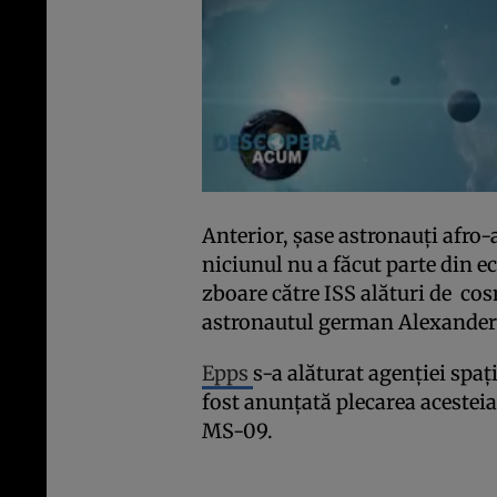
Anterior, şase astronauţi afro-
niciunul nu a făcut parte din ec
zboare către ISS alături de c
astronautul german Alexander 
Epps
s-a alăturat agenţiei spaţ
fost anunţată plecarea acesteia
MS-09.