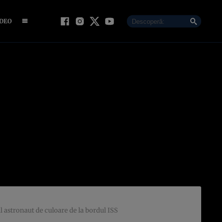
IDEO
l astronaut de culoare de la bordul ISS