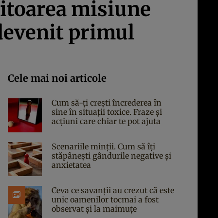
iitoarea misiune
 devenit primul
Cele mai noi articole
Cum să-ți crești încrederea în
sine în situații toxice. Fraze și
acțiuni care chiar te pot ajuta
Scenariile minții. Cum să îți
stăpânești gândurile negative și
anxietatea
Ceva ce savanții au crezut că este
unic oamenilor tocmai a fost
observat și la maimuțe