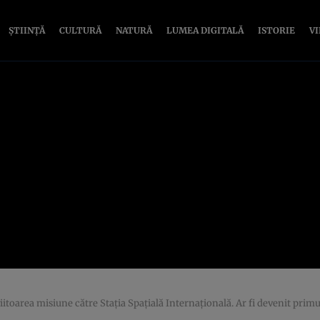
ȘTIINȚĂ
CULTURĂ
NATURĂ
LUMEA DIGITALĂ
ISTORIE
V
itoarea misiune către Staţia Spaţială Internaţională. Ar fi devenit primu