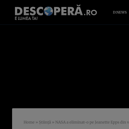
D:NEWS
Home
»
Știință
»
NASA a eliminat-o pe Jeanette Epps din vi