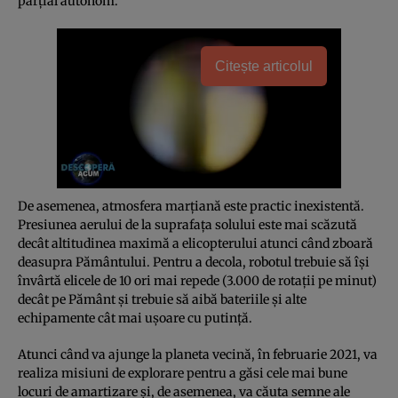
parţial autonom.
Citește articolul
De asemenea, atmosfera marţiană este practic inexistentă.
Presiunea aerului de la suprafaţa solului este mai scăzută
decât altitudinea maximă a elicopterului atunci când zboară
deasupra Pământului. Pentru a decola, robotul trebuie să îşi
învârtă elicele de 10 ori mai repede (3.000 de rotaţii pe minut)
decât pe Pământ şi trebuie să aibă bateriile şi alte
echipamente cât mai uşoare cu putinţă.
Atunci când va ajunge la planeta vecină, în februarie 2021, va
realiza misiuni de explorare pentru a găsi cele mai bune
locuri de amartizare şi, de asemenea, va căuta semne ale