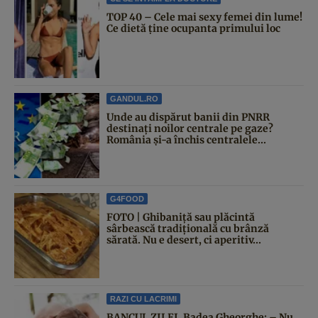
TOP 40 – Cele mai sexy femei din lume!
Ce dietă ține ocupanta primului loc
GANDUL.RO
Unde au dispărut banii din PNRR
destinați noilor centrale pe gaze?
România și-a închis centralele...
G4FOOD
FOTO | Ghibaniță sau plăcintă
sârbească tradițională cu brânză
sărată. Nu e desert, ci aperitiv...
RAZI CU LACRIMI
BANCUL ZILEI. Badea Gheorghe: – Nu