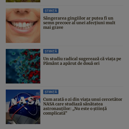
ȘTIINȚĂ
Sângerarea gingiilor ar putea fi un
semn precoce al unei afecțiuni mult
mai grave
ȘTIINȚĂ
Un studiu radical sugerează că viața pe
Pământ a apărut de două ori
ȘTIINȚĂ
Cum arată o zi din viața unui cercetător
NASA care studiază sănătatea
astronauților: „Nu este o știință
complicată”