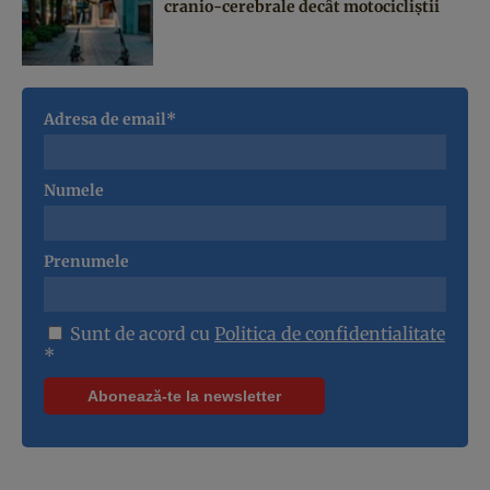
cranio-cerebrale decât motocicliștii
Adresa de email*
Numele
Prenumele
Sunt de acord cu
Politica de confidentialitate
*