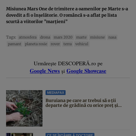
Misiunea Mars One de trimitere a oamenilor pe Marte s-a
dovedit a fi o înşelătorie. O româncă s-a aflat pe lista
scurtă a viitorilor ”marţieni”
Tags:
atmosfera
drona
mars 2020
marte
misiune
nasa
pamant
planeta rosie
rover
terra
vehicul
Urmărește DESCOPERĂ.ro pe
Google News
Google Showcase
și
MEDIAFAX
Buruiana pe care ar trebui să o ții
departe de grădină cu orice preț și...
CE SE ÎNTÂMPLĂ DOCTORE