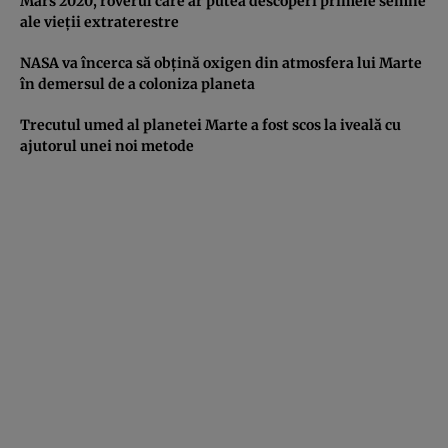
Mars 2020, roverul care ar putea descoperi primele semne
ale vieţii extraterestre
NASA va încerca să obţină oxigen din atmosfera lui Marte
în demersul de a coloniza planeta
Trecutul umed al planetei Marte a fost scos la iveală cu
ajutorul unei noi metode