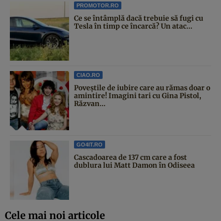
PROMOTOR.RO
Ce se întâmplă dacă trebuie să fugi cu
Tesla în timp ce încarcă? Un atac...
CIAO.RO
Poveştile de iubire care au rămas doar o
amintire! Imagini tari cu Gina Pistol,
Răzvan...
GO4IT.RO
Cascadoarea de 137 cm care a fost
dublura lui Matt Damon în Odiseea
Cele mai noi articole