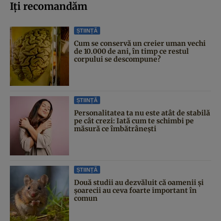
Iți recomandăm
ȘTIINȚĂ
Cum se conservă un creier uman vechi
de 10.000 de ani, în timp ce restul
corpului se descompune?
ȘTIINȚĂ
Personalitatea ta nu este atât de stabilă
pe cât crezi: Iată cum te schimbi pe
măsură ce îmbătrânești
ȘTIINȚĂ
Două studii au dezvăluit că oamenii și
șoarecii au ceva foarte important în
comun