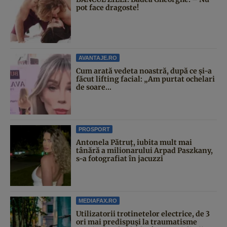
pot face dragoste!
AVANTAJE.RO
Cum arată vedeta noastră, după ce și-a
făcut lifting facial: „Am purtat ochelari
de soare...
PROSPORT
Antonela Pătruț, iubita mult mai
tânără a milionarului Arpad Paszkany,
s-a fotografiat în jacuzzi
MEDIAFAX.RO
Utilizatorii trotinetelor electrice, de 3
ori mai predispuși la traumatisme