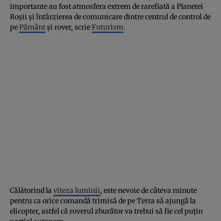
importante au fost atmosfera extrem de rarefiată a Planetei
Roşii şi întârzierea de comunicare dintre centrul de control de
pe
Pământ
şi rover, scrie
Futurism
.
Călătorind la
viteza luminii
, este nevoie de câteva minute
pentru ca orice comandă trimisă de pe Terra să ajungă la
elicopter, astfel că roverul zburător va trebui să fie cel puţin