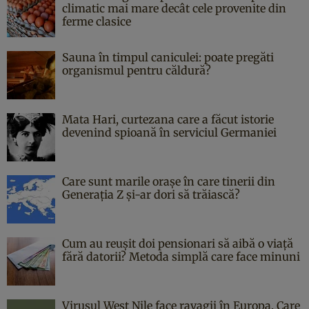
climatic mai mare decât cele provenite din
ferme clasice
Sauna în timpul caniculei: poate pregăti
organismul pentru căldură?
Mata Hari, curtezana care a făcut istorie
devenind spioană în serviciul Germaniei
Care sunt marile orașe în care tinerii din
Generația Z și-ar dori să trăiască?
Cum au reușit doi pensionari să aibă o viață
fără datorii? Metoda simplă care face minuni
Virusul West Nile face ravagii în Europa. Care