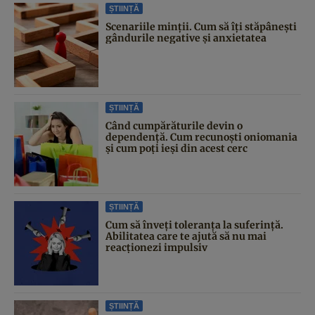
ȘTIINȚĂ
Scenariile minții. Cum să îți stăpânești
gândurile negative și anxietatea
ȘTIINȚĂ
Când cumpărăturile devin o
dependență. Cum recunoști oniomania
și cum poți ieși din acest cerc
ȘTIINȚĂ
Cum să înveți toleranța la suferință.
Abilitatea care te ajută să nu mai
reacționezi impulsiv
ȘTIINȚĂ