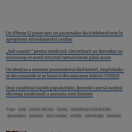
Un iPhone 12 poate opri un pacemaker dacă telefonul este în
apropierea stimulatorului cardiac
„Salt cuantic” pentru medicină. Cercetătorii au dezvoltat un
microscop ce arată structuri nemaivăzute până acum
Un elveţian a inventat pacemakerul fără baterii, inspirându-
se din ceasurile ce se încarcă din mişcarea mâinii (VIDEO)
Deși canabisul capătă popularitate, dovezile care să susțină
eficiența medicinală a acestuia sunt limitate
Tags:
corp
curent electric
inima
operatie pe cord deschis
pacemaker
pacienti
ritm cardiac
studiu
tehnologie
wireless