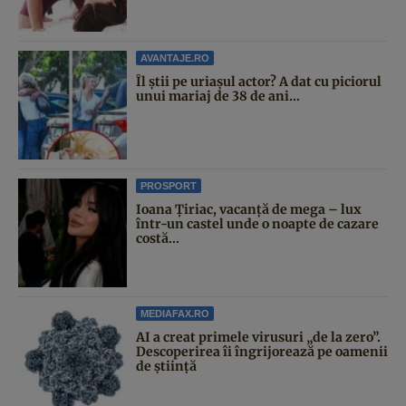
AVANTAJE.RO
Îl știi pe uriașul actor? A dat cu piciorul
unui mariaj de 38 de ani...
PROSPORT
Ioana Țiriac, vacanță de mega – lux
într-un castel unde o noapte de cazare
costă...
MEDIAFAX.RO
AI a creat primele virusuri „de la zero”.
Descoperirea îi îngrijorează pe oamenii
de știință