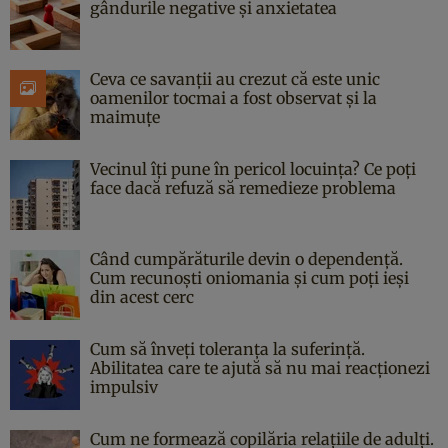
gândurile negative și anxietatea
Ceva ce savanții au crezut că este unic
oamenilor tocmai a fost observat și la
maimuțe
Vecinul îți pune în pericol locuința? Ce poți
face dacă refuză să remedieze problema
Când cumpărăturile devin o dependență.
Cum recunoști oniomania și cum poți ieși
din acest cerc
Cum să înveți toleranța la suferință.
Abilitatea care te ajută să nu mai reacționezi
impulsiv
Cum ne formează copilăria relațiile de adulți.