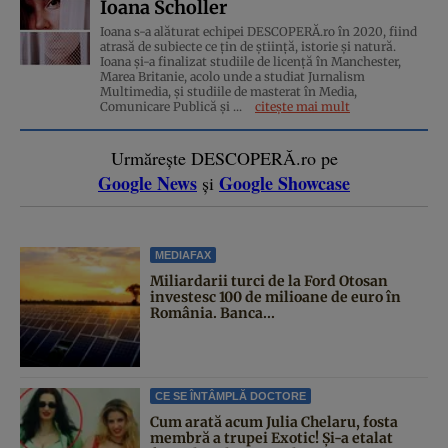
Ioana Scholler
Ioana s-a alăturat echipei DESCOPERĂ.ro în 2020, fiind
atrasă de subiecte ce țin de știință, istorie și natură.
Ioana și-a finalizat studiile de licență în Manchester,
Marea Britanie, acolo unde a studiat Jurnalism
Multimedia, și studiile de masterat în Media,
Comunicare Publică și ...
citește mai mult
Urmărește DESCOPERĂ.ro pe
Google News
Google Showcase
și
MEDIAFAX
Miliardarii turci de la Ford Otosan
investesc 100 de milioane de euro în
România. Banca...
CE SE ÎNTÂMPLĂ DOCTORE
Cum arată acum Julia Chelaru, fosta
membră a trupei Exotic! Și-a etalat