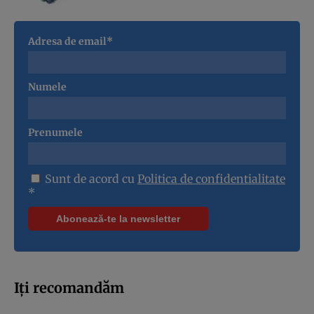
Adresa de email*
Numele
Prenumele
Sunt de acord cu
Politica de confidentialitate
*
Iți recomandăm