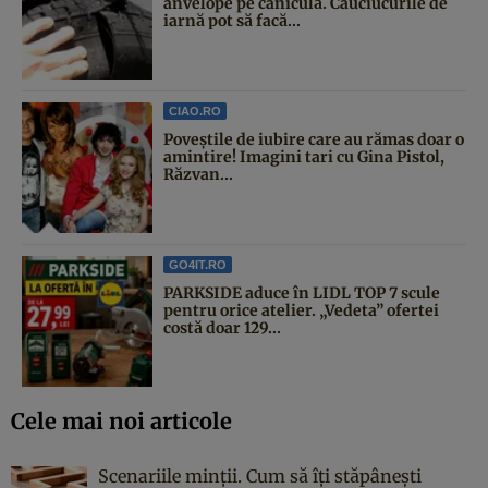
anvelope pe caniculă. Cauciucurile de
iarnă pot să facă...
CIAO.RO
Poveştile de iubire care au rămas doar o
amintire! Imagini tari cu Gina Pistol,
Răzvan...
GO4IT.RO
PARKSIDE aduce în LIDL TOP 7 scule
pentru orice atelier. „Vedeta” ofertei
costă doar 129...
Cele mai noi articole
Scenariile minții. Cum să îți stăpânești