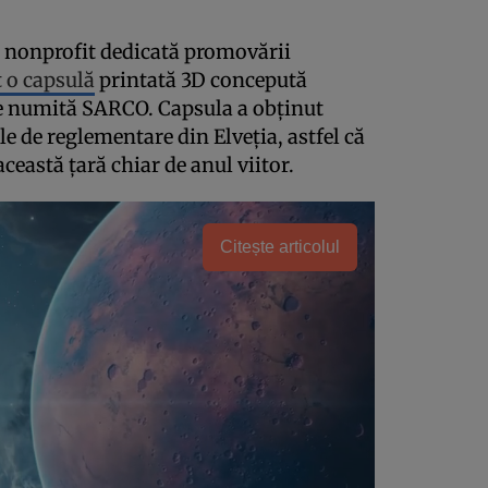
a nonprofit dedicată promovării
 o capsulă
printată 3D concepută
te numită SARCO. Capsula a obținut
le de reglementare din Elveția, astfel că
această țară chiar de anul viitor.
Citește articolul