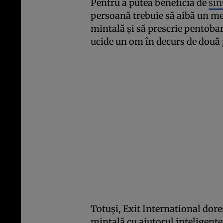
Pentru a putea beneficia de
sin
persoană trebuie să aibă un me
mintală și să prescrie pentoba
ucide un om în decurs de două 
Totuși, Exit International dore
mintală cu ajutorul inteligenței