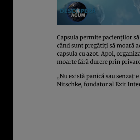
Capsula permite pacienților să f
când sunt pregătiți să moară a
capsula cu azot. Apoi, organiz
moarte fără durere prin privar
„Nu există panică sau senzație d
Nitschke, fondator al Exit Inte