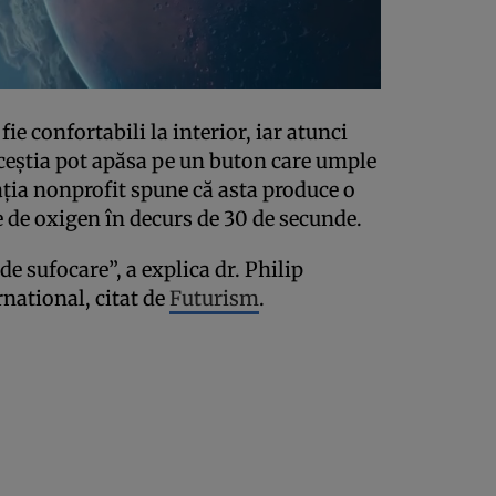
ie confortabili la interior, iar atunci
ceștia pot apăsa pe un buton care umple
ația nonprofit spune că asta produce o
e de oxigen în decurs de 30 de secunde.
e sufocare”, a explica dr. Philip
rnational, citat de
Futurism
.