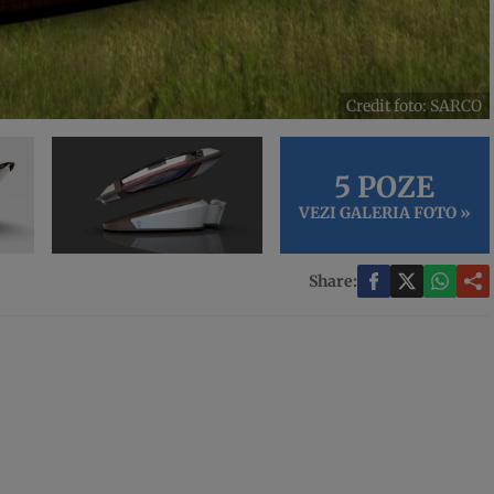
Credit foto: SARCO
5 POZE
VEZI GALERIA FOTO »
Share: