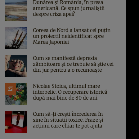
Dunărea și România, în presa
americană. Ce spun jurnaliștii
despre criza apei?
Coreea de Nord a lansat cel puțin
un proiectil neidentificat spre
Marea Japoniei
Cum se manifestă depresia
zâmbitoare și ce trebuie să știe cei
din jur pentru a o recunoaște
Nicolae Stoica, ultimul mare
interbelic. O recuperare istorică
după mai bine de 80 de ani
Cum să-ți crești încrederea în
sine în situații toxice. Fraze și
acțiuni care chiar te pot ajuta