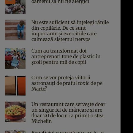
oamenii să nu fie alergici
Nu este suficient să înțelegi rănile
din copilărie. De ce sunt
importante și exercițiile care
calmează sistemul nervos
Cum au transformat doi
antreprenori tone de plastic în
școli pentru mii de copii
Cum se vor proteja viitorii
astronauți de praful toxic de pe
Marte?
Un restaurant care servește doar
un singur fel de mâncare și are
doar 20 de locuri a primit o stea
Michelin
Beneficiul surpriză pe care le-ar