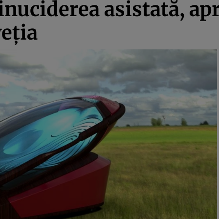
inuciderea asistată, ap
veția