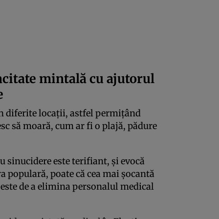
acitate mintală cu ajutorul
e
 diferite locații, astfel permițând
sc să moară, cum ar fi o plajă, pădure
 sinucidere este terifiant, și evocă
a populară, poate că cea mai șocantă
 este de a elimina personalul medical