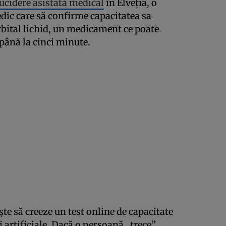
ucidere asistată medical
în Elveția, o
dic care să confirme capacitatea sa
rbital lichid, un medicament ce poate
până la cinci minute.
ște să creeze un test online de capacitate
 artificiale. Dacă o persoană „trece”,