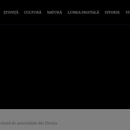
ȘTIINȚĂ
CULTURĂ
NATURĂ
LUMEA DIGITALĂ
ISTORIE
V
obată de autoritățile din Elveția