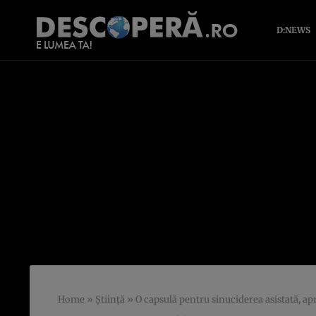
D:NEWS
Home
»
Știință
»
O capsulă pentru sinuciderea asistată, apr