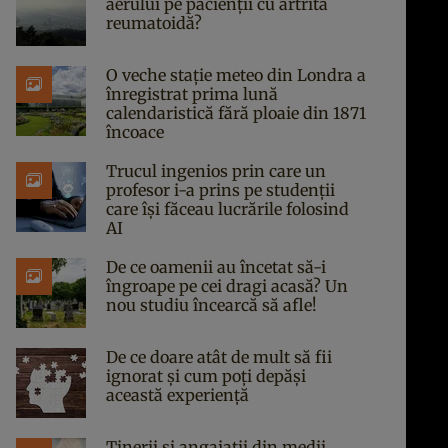
aerului pe pacienții cu artrită
reumatoidă?
O veche stație meteo din Londra a
înregistrat prima lună
calendaristică fără ploaie din 1871
încoace
Trucul ingenios prin care un
profesor i-a prins pe studenții
care își făceau lucrările folosind
AI
De ce oamenii au încetat să-i
îngroape pe cei dragi acasă? Un
nou studiu încearcă să afle!
De ce doare atât de mult să fii
ignorat și cum poți depăși
această experiență
Tinerii și angajații din medii