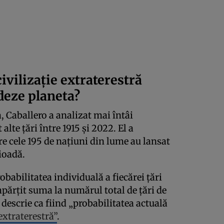
ivilizație extraterestră
adeze planeta?
, Caballero a analizat mai întâi
alte țări între 1915 și 2022. El a
re cele 195 de națiuni din lume au lansat
rioadă.
babilitatea individuală a fiecărei țări
împărțit suma la numărul total de țări de
descrie ca fiind „probabilitatea actuală
 extraterestră”
.