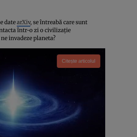
de date
arXiv
, se întreabă care sunt
acta într-o zi o civilizație
ă ne invadeze planeta?
Citește articolul