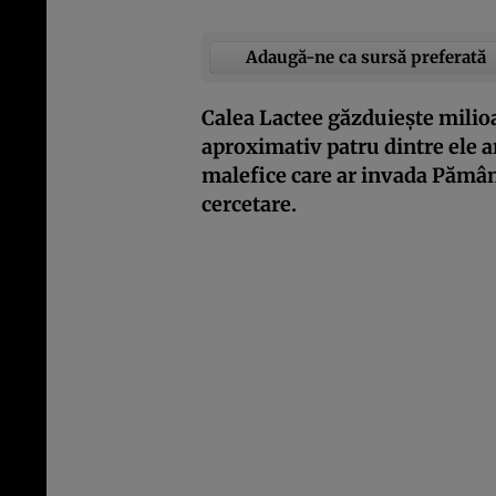
Adaugă-ne ca sursă preferată
Calea Lactee găzduiește milioa
aproximativ patru dintre ele ar
malefice care ar invada Pămân
cercetare.