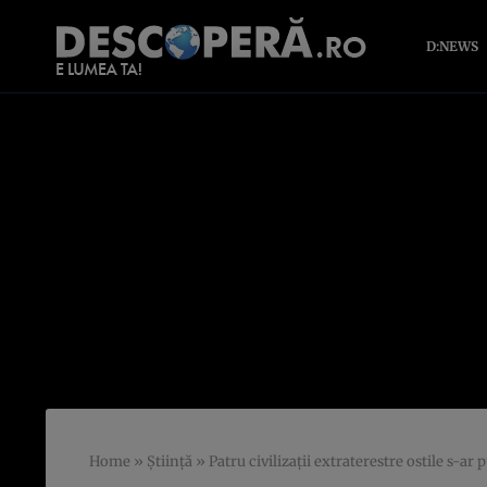
D:NEWS
Home
»
Știință
»
Patru civilizații extraterestre ostile s-a