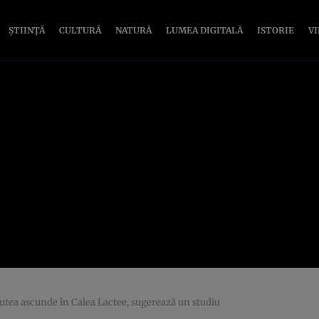
ȘTIINȚĂ
CULTURĂ
NATURĂ
LUMEA DIGITALĂ
ISTORIE
V
r putea ascunde în Calea Lactee, sugerează un studiu