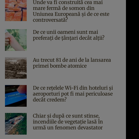
Unde va fi construită cea mai
mare fermă de somon din
Uniunea Europeană și de ce este
controversată?
De ce unii oameni sunt mai
preferați de țânțari decât alții?
Au trecut 81 de ani de la lansarea
primei bombe atomice
De ce rețelele Wi-Fi din hoteluri și
aeroporturi pot fi mai periculoase
decât credem?
Chiar și după ce sunt stinse,
incendiile de vegetație lasă în
urmă un fenomen devastator