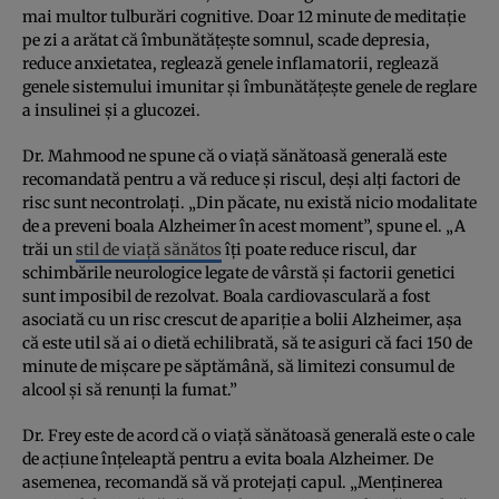
mai multor tulburări cognitive. Doar 12 minute de meditație
pe zi a arătat că îmbunătățește somnul, scade depresia,
reduce anxietatea, reglează genele inflamatorii, reglează
genele sistemului imunitar și îmbunătățește genele de reglare
a insulinei și a glucozei.
Dr. Mahmood ne spune că o viață sănătoasă generală este
recomandată pentru a vă reduce și riscul, deși alți factori de
risc sunt necontrolați. „Din păcate, nu există nicio modalitate
de a preveni boala Alzheimer în acest moment”, spune el. „A
trăi un
stil de viață sănătos
îți poate reduce riscul, dar
schimbările neurologice legate de vârstă și factorii genetici
sunt imposibil de rezolvat. Boala cardiovasculară a fost
asociată cu un risc crescut de apariție a bolii Alzheimer, așa
că este util să ai o dietă echilibrată, să te asiguri că faci 150 de
minute de mișcare pe săptămână, să limitezi consumul de
alcool și să renunți la fumat.”
Dr. Frey este de acord că o viață sănătoasă generală este o cale
de acțiune înțeleaptă pentru a evita boala Alzheimer. De
asemenea, recomandă să vă protejați capul. „Menținerea