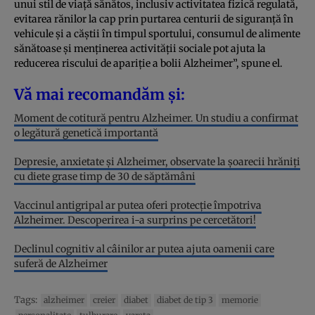
unui stil de viață sănătos, inclusiv activitatea fizică regulată,
evitarea rănilor la cap prin purtarea centurii de siguranță în
vehicule și a căștii în timpul sportului, consumul de alimente
sănătoase și menținerea activității sociale pot ajuta la
reducerea riscului de apariție a bolii Alzheimer”, spune el.
Vă mai recomandăm și:
Moment de cotitură pentru Alzheimer. Un studiu a confirmat
o legătură genetică importantă
Depresie, anxietate și Alzheimer, observate la șoarecii hrăniți
cu diete grase timp de 30 de săptămâni
Vaccinul antigripal ar putea oferi protecție împotriva
Alzheimer. Descoperirea i-a surprins pe cercetători!
Declinul cognitiv al câinilor ar putea ajuta oamenii care
suferă de Alzheimer
Tags:
alzheimer
creier
diabet
diabet de tip 3
memorie