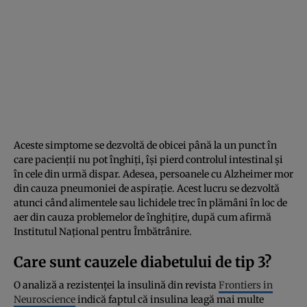
Aceste simptome se dezvoltă de obicei până la un punct în
care pacienții nu pot înghiți, își pierd controlul intestinal și
în cele din urmă dispar. Adesea, persoanele cu Alzheimer mor
din cauza pneumoniei de aspirație. Acest lucru se dezvoltă
atunci când alimentele sau lichidele trec în plămâni în loc de
aer din cauza problemelor de înghițire, după cum afirmă
Institutul Național pentru Îmbătrânire.
Care sunt cauzele diabetului de tip 3?
O analiză a rezistenței la insulină din revista
Frontiers in
Neuroscience
indică faptul că insulina leagă mai multe