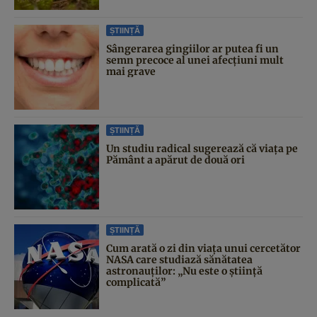
ȘTIINȚĂ
Sângerarea gingiilor ar putea fi un
semn precoce al unei afecțiuni mult
mai grave
ȘTIINȚĂ
Un studiu radical sugerează că viața pe
Pământ a apărut de două ori
ȘTIINȚĂ
Cum arată o zi din viața unui cercetător
NASA care studiază sănătatea
astronauților: „Nu este o știință
complicată”