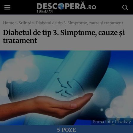
Home
»
Știință
»
Diabetul de tip 3. Simptome, cauze și tratament
Diabetul de tip 3. Simptome, cauze și
tratament
Sursa foto: Pixabay
5 POZE