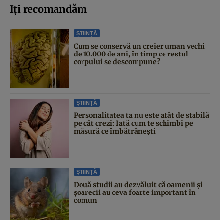
Iți recomandăm
ȘTIINȚĂ
Cum se conservă un creier uman vechi
de 10.000 de ani, în timp ce restul
corpului se descompune?
ȘTIINȚĂ
Personalitatea ta nu este atât de stabilă
pe cât crezi: Iată cum te schimbi pe
măsură ce îmbătrânești
ȘTIINȚĂ
Două studii au dezvăluit că oamenii și
șoarecii au ceva foarte important în
comun