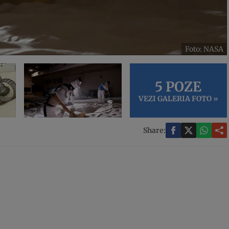
Foto: NASA
5 POZE
VEZI GALERIA FOTO »
Share: