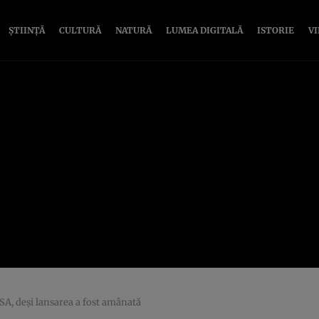
ȘTIINȚĂ
CULTURĂ
NATURĂ
LUMEA DIGITALĂ
ISTORIE
V
SA, deși lansarea a fost amânată