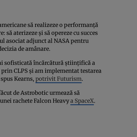
mericane să realizeze o performanță
: să aterizeze și să opereze cu succes
ul asociat adjunct al NASA pentru
 decizia de amânare.
 sofisticată încărcătură științifică a
ă prin CLPS și am implementat testarea
, spus Kearns,
potrivit Futurism
.
 făcut de Astrobotic urmează să
 unei rachete Falcon Heavy
a SpaceX
.