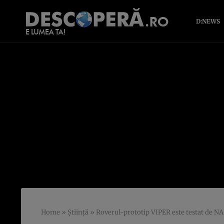
D:NEWS
Home
»
Știință
»
Roverul-prototip VIPER este testat de NA