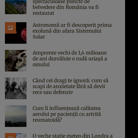
spectaculoase puncte de
belvedere din România va fi
restaurat
Astronomii ar fi descoperit prima
exolună din afara Sistemului
Solar
Amprente vechi de 1,4 milioane
de ani dezvăluie o rudă uriașă a
omului
Când cei dragi te ignoră: cum să
scapi de anxietate fără să devii
rece sau defensiv
Cum îi influențează calitatea
aerului pe pacienții cu artrită
reumatoidă?
O veche stație meteo din Londra a