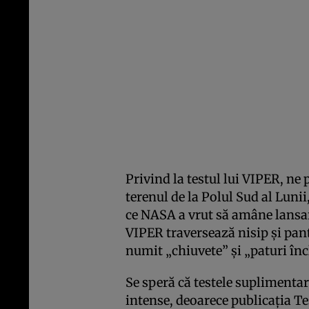
Privind la testul lui VIPER, ne 
terenul de la Polul Sud al Lunii
ce NASA a vrut să amâne lans
VIPER traversează nisip și pan
numit „chiuvete” și „paturi înc
Se speră că testele suplimentare
intense, deoarece publicația T