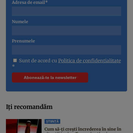
Adresa de email*
Numele
Prenumele
Sunt de acord cu
Politica de confidentialitate
*
Iți recomandăm
ȘTIINȚĂ
Cum să-ți crești încrederea în sine în