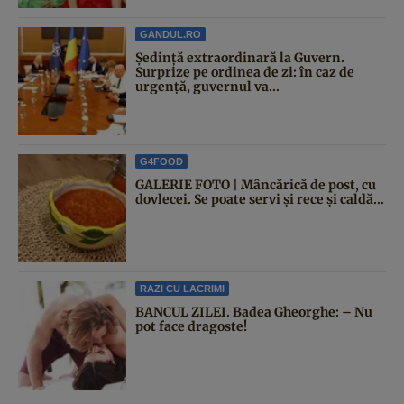
GANDUL.RO
Şedinţă extraordinară la Guvern.
Surprize pe ordinea de zi: în caz de
urgență, guvernul va...
G4FOOD
GALERIE FOTO | Mâncărică de post, cu
dovlecei. Se poate servi și rece și caldă...
RAZI CU LACRIMI
BANCUL ZILEI. Badea Gheorghe: – Nu
pot face dragoste!