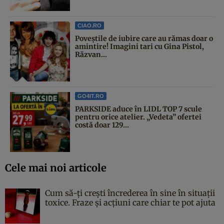
CIAO.RO
Poveştile de iubire care au rămas doar o
amintire! Imagini tari cu Gina Pistol,
Răzvan...
GO4IT.RO
PARKSIDE aduce în LIDL TOP 7 scule
pentru orice atelier. „Vedeta” ofertei
costă doar 129...
Cele mai noi articole
Cum să-ți crești încrederea în sine în situații
toxice. Fraze și acțiuni care chiar te pot ajuta