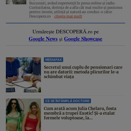
București, având experiență în presa online și radio.
Curiozitatea, dorința de a afla cât mai multe și pasiunea
pentru istorie, ştiinţă şi natură au condus-o către
Descopera.ro
citește mai mult
Urmărește DESCOPERĂ.ro pe
Google News
Google Showcase
și
MEDIAFAX
Secretul unui cuplu de pensionari care
nu are datorii: metoda plicurilor le-a
schimbat viața
CE SE ÎNTÂMPLĂ DOCTORE
Cum arată acum Julia Chelaru, fosta
membră a trupei Exotic! Și-a etalat
formele voluptoase, la...