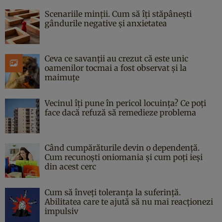
Scenariile minții. Cum să îți stăpânești
gândurile negative și anxietatea
Ceva ce savanții au crezut că este unic
oamenilor tocmai a fost observat și la
maimuțe
Vecinul îți pune în pericol locuința? Ce poți
face dacă refuză să remedieze problema
Când cumpărăturile devin o dependență.
Cum recunoști oniomania și cum poți ieși
din acest cerc
Cum să înveți toleranța la suferință.
Abilitatea care te ajută să nu mai reacționezi
impulsiv