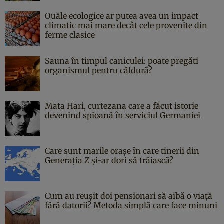
Ouăle ecologice ar putea avea un impact
climatic mai mare decât cele provenite din
ferme clasice
Sauna în timpul caniculei: poate pregăti
organismul pentru căldură?
Mata Hari, curtezana care a făcut istorie
devenind spioană în serviciul Germaniei
Care sunt marile orașe în care tinerii din
Generația Z și-ar dori să trăiască?
Cum au reușit doi pensionari să aibă o viață
fără datorii? Metoda simplă care face minuni