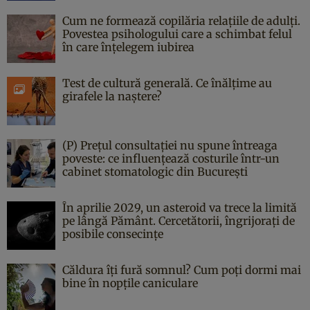
Cum ne formează copilăria relațiile de adulți.
Povestea psihologului care a schimbat felul
în care înțelegem iubirea
Test de cultură generală. Ce înălțime au
girafele la naștere?
(P) Prețul consultației nu spune întreaga
poveste: ce influențează costurile într-un
cabinet stomatologic din București
În aprilie 2029, un asteroid va trece la limită
pe lângă Pământ. Cercetătorii, îngrijorați de
posibile consecințe
Căldura îți fură somnul? Cum poți dormi mai
bine în nopțile caniculare