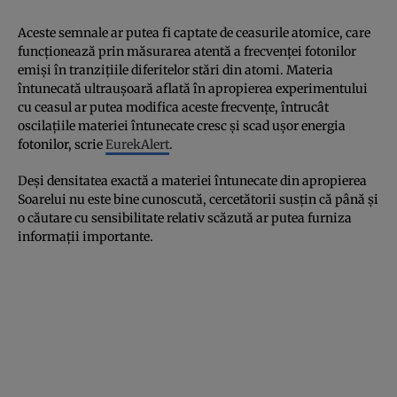
Aceste semnale ar putea fi captate de ceasurile atomice, care
funcționează prin măsurarea atentă a frecvenței fotonilor
emiși în tranzițiile diferitelor stări din atomi. Materia
întunecată ultraușoară aflată în apropierea experimentului
cu ceasul ar putea modifica aceste frecvențe, întrucât
oscilațiile materiei întunecate cresc și scad ușor energia
fotonilor, scrie
EurekAlert
.
Deși densitatea exactă a materiei întunecate din apropierea
Soarelui nu este bine cunoscută, cercetătorii susțin că până și
o căutare cu sensibilitate relativ scăzută ar putea furniza
informații importante.