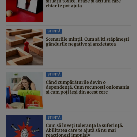
situații toxice. Fraze și acțiuni care
chiar te pot ajuta
ȘTIINȚĂ
Scenariile minții. Cum să îți stăpânești
gândurile negative și anxietatea
ȘTIINȚĂ
Când cumpărăturile devin o
dependență. Cum recunoști oniomania
și cum poți ieși din acest cerc
ȘTIINȚĂ
Cum să înveți toleranța la suferință.
Abilitatea care te ajută să nu mai
reacționezi impulsiv