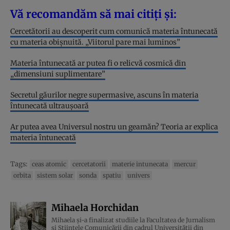
Vă recomandăm să mai citiți și:
Cercetătorii au descoperit cum comunică materia întunecată
cu materia obișnuită. „Viitorul pare mai luminos”
Materia întunecată ar putea fi o relicvă cosmică din
„dimensiuni suplimentare”
Secretul găurilor negre supermasive, ascuns în materia
întunecată ultraușoară
Ar putea avea Universul nostru un geamăn? Teoria ar explica
materia întunecată
Tags:
ceas atomic
cercetatorii
materie intunecata
mercur
orbita
sistem solar
sonda
spatiu
univers
Mihaela Horchidan
Mihaela și-a finalizat studiile la Facultatea de Jurnalism
și Științele Comunicării din cadrul Universității din