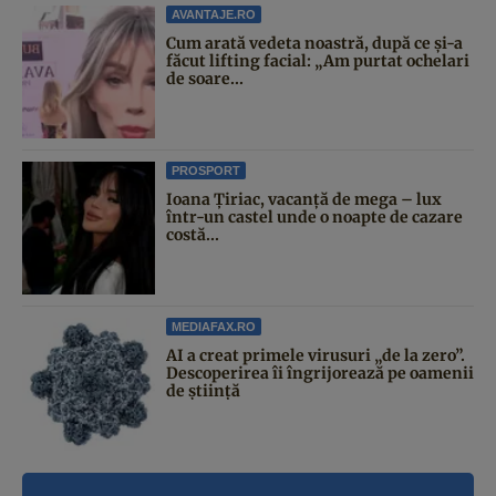
AVANTAJE.RO
Cum arată vedeta noastră, după ce și-a
făcut lifting facial: „Am purtat ochelari
de soare...
PROSPORT
Ioana Țiriac, vacanță de mega – lux
într-un castel unde o noapte de cazare
costă...
MEDIAFAX.RO
AI a creat primele virusuri „de la zero”.
Descoperirea îi îngrijorează pe oamenii
de știință