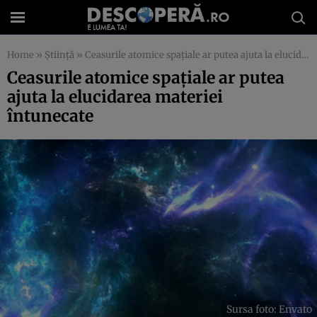
Home
»
Știință
»
Ceasurile atomice spațiale ar putea ajuta la elucidarea materiei întunecate
Ceasurile atomice spațiale ar putea
ajuta la elucidarea materiei
întunecate
Sursa foto: Envato