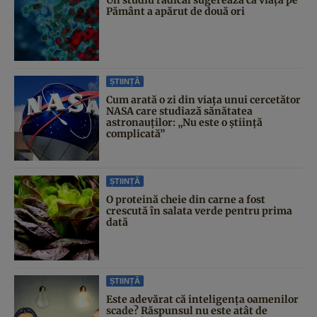
Pământ a apărut de două ori
ȘTIINȚĂ
Cum arată o zi din viața unui cercetător
NASA care studiază sănătatea
astronauților: „Nu este o știință
complicată”
ȘTIINȚĂ
O proteină cheie din carne a fost
crescută în salata verde pentru prima
dată
ȘTIINȚĂ
Este adevărat că inteligența oamenilor
scade? Răspunsul nu este atât de