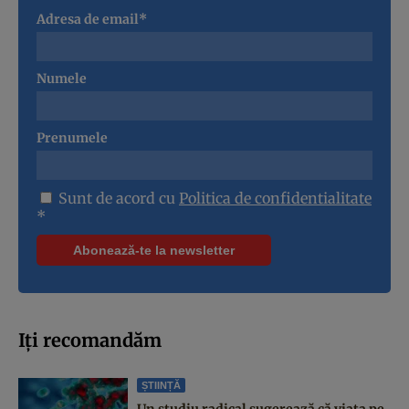
Adresa de email*
Numele
Prenumele
Sunt de acord cu
Politica de confidentialitate
*
Iți recomandăm
ȘTIINȚĂ
Un studiu radical sugerează că viața pe