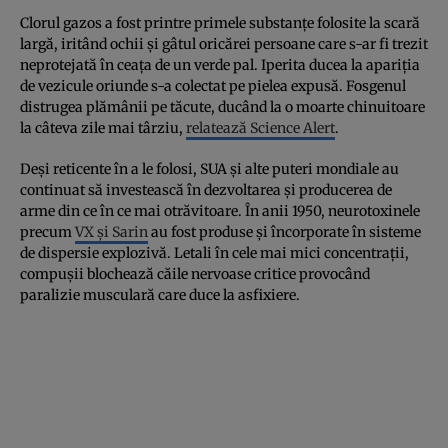
Clorul gazos a fost printre primele substanțe folosite la scară
largă, iritând ochii și gâtul oricărei persoane care s-ar fi trezit
neprotejată în ceața de un verde pal. Iperita ducea la apariția
de vezicule oriunde s-a colectat pe pielea expusă. Fosgenul
distrugea plămânii pe tăcute, ducând la o moarte chinuitoare
la câteva zile mai târziu,
relatează Science Alert
.
Deși reticente în a le folosi, SUA și alte puteri mondiale au
continuat să investească în dezvoltarea și producerea de
arme din ce în ce mai otrăvitoare. În anii 1950, neurotoxinele
precum
VX și Sarin
au fost produse și încorporate în sisteme
de dispersie explozivă. Letali în cele mai mici concentrații,
compușii blochează căile nervoase critice provocând
paralizie musculară care duce la asfixiere.