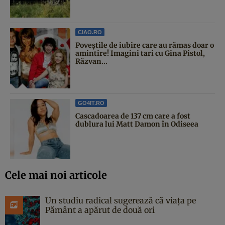
CIAO.RO
Poveştile de iubire care au rămas doar o
amintire! Imagini tari cu Gina Pistol,
Răzvan...
GO4IT.RO
Cascadoarea de 137 cm care a fost
dublura lui Matt Damon în Odiseea
Cele mai noi articole
Un studiu radical sugerează că viața pe
Pământ a apărut de două ori