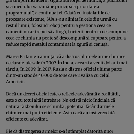
„În timpul închiderii, siguranța forței de muncă, a publicului
și a mediului va rămâne principala prioritate a
programului”, a continuat el. Odată cu instalațiile de
procesare existente, SUA s-au aliniat în cele din urmă cu
restul lumii, folosind roboți pentru a gestiona ceea ce
oamenii nu ar trebui să atingă, bacterii pentru a descompune
ceea ce chimia nu poate să descompună și cuptoare pentru a
reduce rapid metalul contaminat la zgură și cenușă.
Marea Britanie a anunțat că a distrus ultimele arme chimice
declarate ale sale în 2007. În India, acea zi a venit doi ani mai
târziu, în 2009. În 2017, Rusia a distrus oficial ultima parte
dintr-un stoc de 40.000 de tone care rivaliza cu cel al
Americii.
Dacă un decret oficial este o reflexie adevărată a realității,
este o cu totul altă întrebare. Nu există nicio îndoială că
natura războiului se schimbă, potențial făcând armele
chimice mai puțin eficiente. Asta dacă au fost vreodată
eficiente cu adevărat.
Fie că distrugerea armelor s-a întâmplat datorită unor