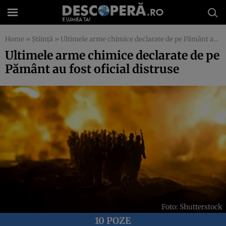
Home
»
Știință
»
Ultimele arme chimice declarate de pe Pământ au fost oficial distruse
Ultimele arme chimice declarate de pe
Pământ au fost oficial distruse
Foto: Shutterstock
10 POZE