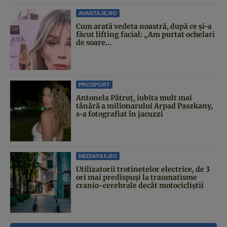
AVANTAJE.RO
Cum arată vedeta noastră, după ce și-a
făcut lifting facial: „Am purtat ochelari
de soare...
PROSPORT
Antonela Pătruț, iubita mult mai
tânără a milionarului Arpad Paszkany,
s-a fotografiat în jacuzzi
MEDIAFAX.RO
Utilizatorii trotinetelor electrice, de 3
ori mai predispuși la traumatisme
cranio-cerebrale decât motocicliștii