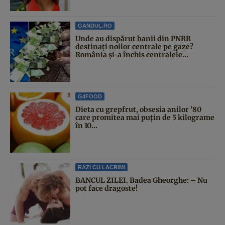
GANDUL.RO
Unde au dispărut banii din PNRR
destinați noilor centrale pe gaze?
România și-a închis centralele...
G4FOOD
Dieta cu grepfrut, obsesia anilor ’80
care promitea mai puțin de 5 kilograme
în 10...
RAZI CU LACRIMI
BANCUL ZILEI. Badea Gheorghe: – Nu
pot face dragoste!