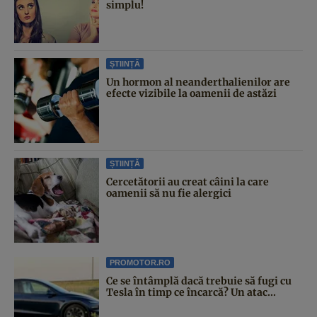
simplu!
ȘTIINȚĂ
Un hormon al neanderthalienilor are
efecte vizibile la oamenii de astăzi
ȘTIINȚĂ
Cercetătorii au creat câini la care
oamenii să nu fie alergici
PROMOTOR.RO
Ce se întâmplă dacă trebuie să fugi cu
Tesla în timp ce încarcă? Un atac...