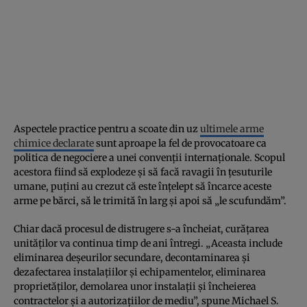
Aspectele practice pentru a scoate din uz
ultimele arme
chimice declarate
sunt aproape la fel de provocatoare ca
politica de negociere a unei convenții internaționale. Scopul
acestora fiind să explodeze și să facă ravagii în țesuturile
umane, puțini au crezut că este înțelept să încarce aceste
arme pe bărci, să le trimită în larg și apoi să „le scufundăm”.
Chiar dacă procesul de distrugere s-a încheiat, curățarea
unităților va continua timp de ani întregi. „Aceasta include
eliminarea deșeurilor secundare, decontaminarea și
dezafectarea instalațiilor și echipamentelor, eliminarea
proprietăților, demolarea unor instalații și încheierea
contractelor și a autorizațiilor de mediu”, spune Michael S.