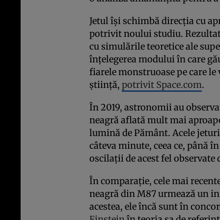
Jetul își schimbă direcția cu ap
potrivit noului studiu. Rezult
cu simulările teoretice ale sup
înțelegerea modului în care gă
fiarele monstruoase pe care le
știință,
potrivit Space.com
.
În 2019, astronomii au observat
neagră aflată mult mai aproape
lumină de Pământ. Acele jeturi 
câteva minute, ceea ce, până î
oscilații de acest fel observate
În comparație, cele mai recente
neagră din M87 urmează un int
acestea, ele încă sunt în conco
Einstein
în teoria sa de referinț