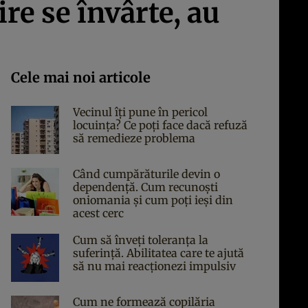
re se învârte, au
Cele mai noi articole
Vecinul îți pune în pericol
locuința? Ce poți face dacă refuză
să remedieze problema
Când cumpărăturile devin o
dependență. Cum recunoști
oniomania și cum poți ieși din
acest cerc
Cum să înveți toleranța la
suferință. Abilitatea care te ajută
să nu mai reacționezi impulsiv
Cum ne formează copilăria