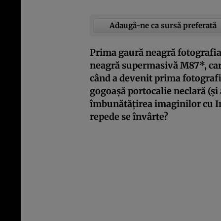
Adaugă-ne ca sursă preferată
Prima gaură neagră fotografia
neagră supermasivă M87*, care
când a devenit prima fotografia
gogoașă portocalie neclară (și 
îmbunătățirea imaginilor cu Int
repede se învârte?