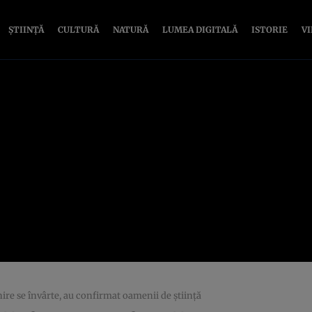
ȘTIINȚĂ
CULTURĂ
NATURĂ
LUMEA DIGITALĂ
ISTORIE
V
re se învârte, au confirmat oamenii de știință