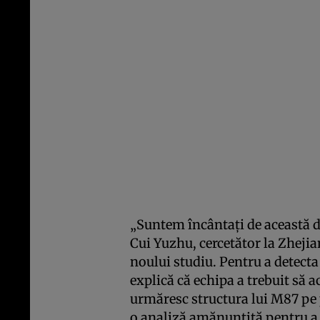
„Suntem încântați de această d
Cui Yuzhu, cercetător la Zhejia
noului studiu. Pentru a detecta
explică că echipa a trebuit să 
urmăresc structura lui M87 pe p
o analiză amănunțită pentru a 