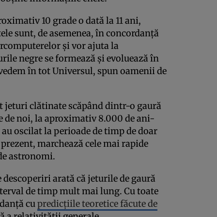
roximativ 10 grade o dată la 11 ani,
atele sunt, de asemenea, în concordanță
ercomputerelor și vor ajuta la
urile negre se formează și evoluează în
 vedem în tot Universul, spun oamenii de
 jeturi clătinate scăpând dintr-o gaură
 de noi, la aproximativ 8.000 de ani-
au oscilat la perioade de timp de doar
n prezent, marchează cele mai rapide
 de astronomi.
 descoperiri arată că jeturile de gaură
erval de timp mult mai lung. Cu toate
rdanță cu
predicțiile teoretice făcute de
ă a relativității generale.