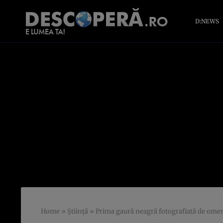
D:NEWS
Home
»
Știință
»
Prima gaură neagră fotografiată de omeni